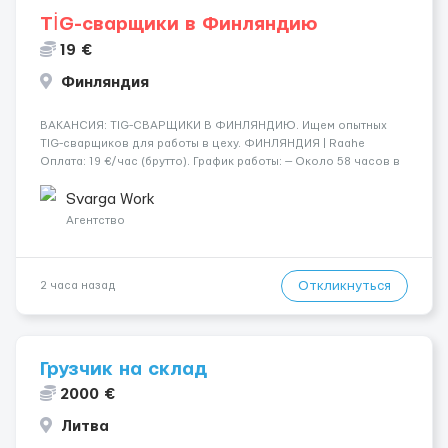
TİG-сварщики в Финляндию
19 €
Финляндия
​​ВАКАНСИЯ: TIG-СВАРЩИКИ В ФИНЛЯНДИЮ. Ищем опытных
TIG-сварщиков для работы в цеху. ФИНЛЯНДИЯ | Raahe
Оплата: 19 €/час (брутто). График работы: — Около 58 часов в
неделю гарантированно. — Возможны дополнительные
переработки. Дата начала: — Как можно скорее....
Svarga Work
Агентство
Откликнуться
2 часа назад
Грузчик на склад
2000 €
Литва