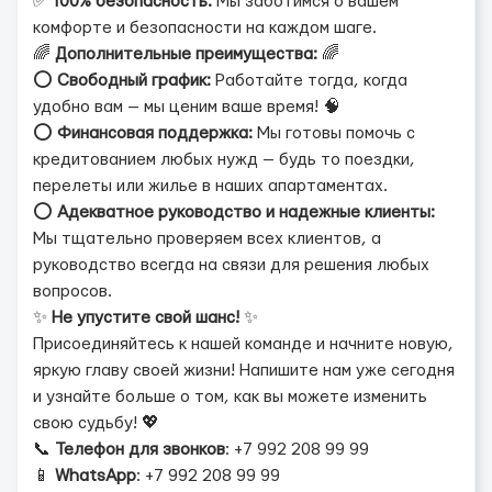
✅
100% безопасность:
Мы заботимся о вашем
комфорте и безопасности на каждом шаге.
🌈
Дополнительные преимущества:
🌈
⭕️
Свободный график:
Работайте тогда, когда
удобно вам — мы ценим ваше время! 🧠
⭕️
Финансовая поддержка:
Мы готовы помочь с
кредитованием любых нужд — будь то поездки,
перелеты или жилье в наших апартаментах.
⭕️
Адекватное руководство и надежные клиенты:
Мы тщательно проверяем всех клиентов, а
руководство всегда на связи для решения любых
вопросов.
✨
Не упустите свой шанс!
✨
Присоединяйтесь к нашей команде и начните новую,
яркую главу своей жизни! Напишите нам уже сегодня
и узнайте больше о том, как вы можете изменить
свою судьбу! 💖
📞
Телефон для звонков
: +7 992 208 99 99
📱
WhatsApp
: +7 992 208 99 99