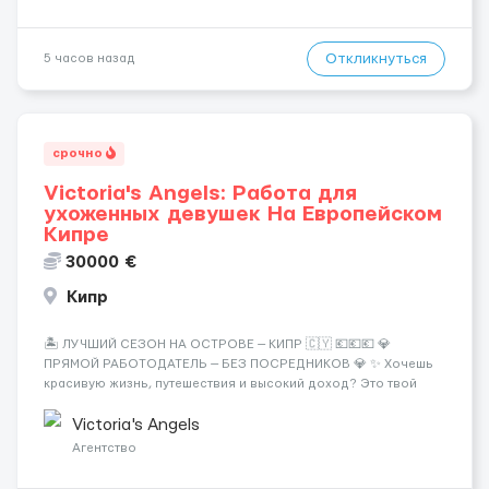
Откликнуться
5 часов назад
срочно
Victoria's Angels: Работа для
ухоженных девушек На Европейском
Кипре
30000 €
Кипр
🏝️ ЛУЧШИЙ СЕЗОН НА ОСТРОВЕ — КИПР 🇨🇾 💶💶💶 💎
ПРЯМОЙ РАБОТОДАТЕЛЬ — БЕЗ ПОСРЕДНИКОВ 💎 ✨ Хочешь
красивую жизнь, путешествия и высокий доход? Это твой
шанс изменить всё уже сейчас. 🔥 ПОЧЕМУ ИМЕННО МЫ: —
Опытная команда с годами практики — Стабильный поток
Victoria's Angels
клиентов (без ...
Агентство