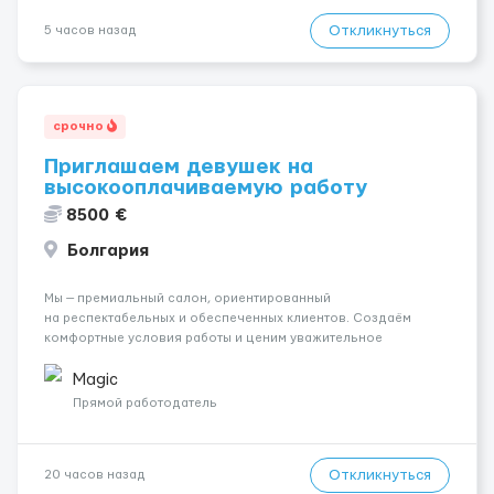
Откликнуться
5 часов назад
срочно
Приглашаем девушек на
высокооплачиваемую работу
8500 €
Болгария
Мы — премиальный салон, ориентированный
на респектабельных и обеспеченных клиентов. Создаём
комфортные условия работы и ценим уважительное
отношение к каждой сотруднице. Что мы предлагаем:
💎 Высокий доход — от 2000 € в неделю и выше 💎 Честная
Magic
сис...
Прямой работодатель
Откликнуться
20 часов назад