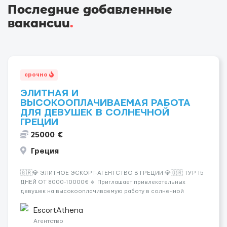
Последние добавленные
вакансии
.
срочно
ЭЛИТНАЯ И
ВЫСОКООПЛАЧИВАЕМАЯ РАБОТА
ДЛЯ ДЕВУШЕК В СОЛНЕЧНОЙ
ГРЕЦИИ
25000 €
Греция
🇬🇷💎 ЭЛИТНОЕ ЭСКОРТ-АГЕНТСТВО В ГРЕЦИИ 💎🇬🇷 ТУР 15
ДНЕЙ ОТ 8000-10000€ 🔹 Приглашает привлекательных
девушек на высокооплачиваемую работу в солнечной
Греции! 🔹 Если ты любишь подарки, комфорт, внимание и
хорошие деньги 💶 — это предложение для тебя! 🔹
EscortAthena
Требования: ✔️ Возраст от ...
Агентство