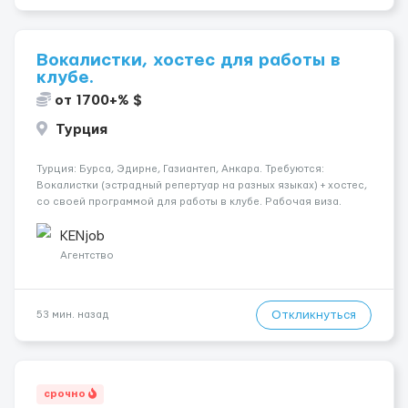
Вокалистки, хостес для работы в
клубе.
от 1700+% $
Турция
Турция: Бурса, Эдирне, Газиантеп, Анкара. Требуются:
Вокалистки (эстрадный репертуар на разных языках) + хостеc,
со своей программой для работы в клубе. Рабочая виза.
Контракт от четырех месяцев до года. Короткий контракт от
одного до трех месяцев. Мед. страховка. Высокая зарплат...
KENjob
Агентство
Откликнуться
53 мин. назад
срочно