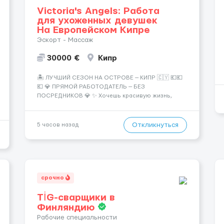
Victoria's Angels: Работа
для ухоженных девушек
На Европейском Кипре
Эскорт - Массаж
30000 €
Кипр
🏝️ ЛУЧШИЙ СЕЗОН НА ОСТРОВЕ — КИПР 🇨🇾 💶💶
💶 💎 ПРЯМОЙ РАБОТОДАТЕЛЬ — БЕЗ
ПОСРЕДНИКОВ 💎 ✨ Хочешь красивую жизнь,
путешествия и высокий доход? Это твой шанс
изменить всё уже сейчас. 🔥 ПОЧЕМУ ИМЕННО МЫ:
— Опытная команда с годами практики —
Откликнуться
5 часов назад
Стабильный поток клиентов (без ...
срочно
TİG-сварщики в
Финляндию
Рабочие специальности