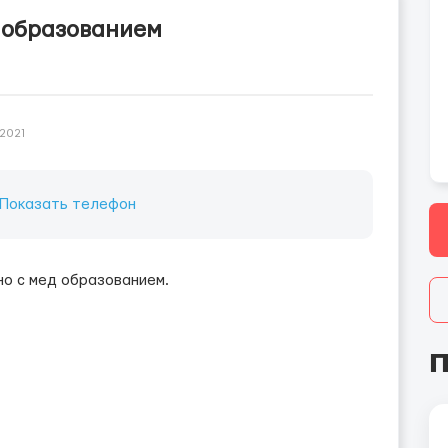
д образованием
-2021
Показать телефон
о с мед образованием.
П