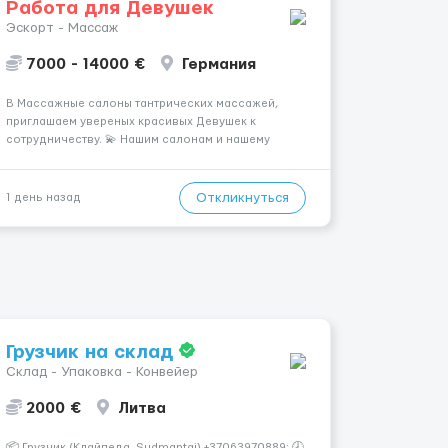
Работа для Девушек
Эскорт - Массаж
7000 - 14000 €
Германия
В Массажные салоны тантрических массажей,
приглашаем увереных красивых Девушек к
сотрудничеству. 💫 Нашим салонам и нашему
имени больше 13лет 💫 Мы находимся в городе
Берлин 💜Прямой работодатель 💙Большая
заработная плата 💚Мы гарантируем Наличие
Откликнуться
1 день назад
работы. Поток 💝 incall / Out...
Грузчик на склад
Склад - Упаковка - Конвейер
2000 €
Литва
📦 Грузчик (Клайпеда, Sudmantai) +37063970889; 🕗