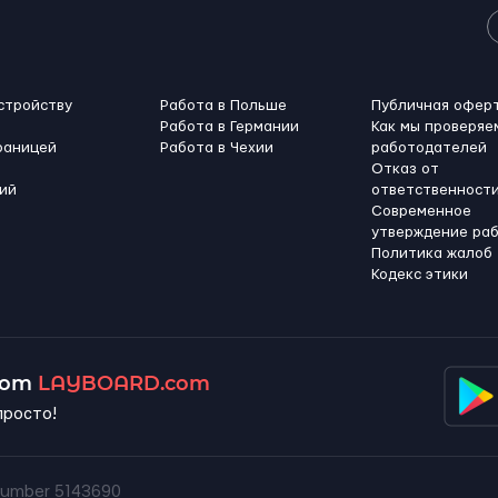
стройству
Работа в Польше
Публичная офер
Работа в Германии
Как мы проверяе
раницей
Работа в Чехии
работодателей
Отказ от
ий
ответственност
Современное
утверждение ра
Политика жалоб
Кодекс этики
 от
LAYBOARD.com
просто!
umber 5143690