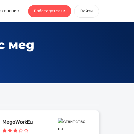
ахование
Работодателям
Войти
с мед
MegaWorkEu