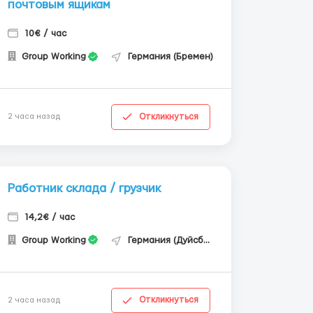
почтовым ящикам
10€ / час
Group Working
Германия (Бремен)
Откликнуться
2 часа назад
Работник склада / грузчик
14,2€ / час
Group Working
Германия (Дуйсбург)
Откликнуться
2 часа назад