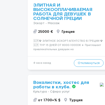
ЭЛИТНАЯ И
ВЫСОКООПЛАЧИВАЕМАЯ
РАБОТА ДЛЯ ДЕВУШЕК В
СОЛНЕЧНОЙ ГРЕЦИИ
Эскорт - Массаж
25000 €
Греция
🇬🇷💎 ЭЛИТНОЕ ЭСКОРТ-АГЕНТСТВО В ГРЕЦИИ 💎
🇬🇷 ТУР 15 ДНЕЙ ОТ 8000-10000€ 🔹 Приглашает
привлекательных девушек на
высокооплачиваемую работу в солнечной Греции!
🔹 Если ты любишь подарки, комфорт, внимание и
хорошие деньги 💶 — это предложение для тебя! 🔹
Откликнуться
4 часа назад
Требования: ✔️ Возраст от ...
Вокалистки, хостес для
работы в клубе.
Культура - Сфера услуг
от 1700+% $
Турция