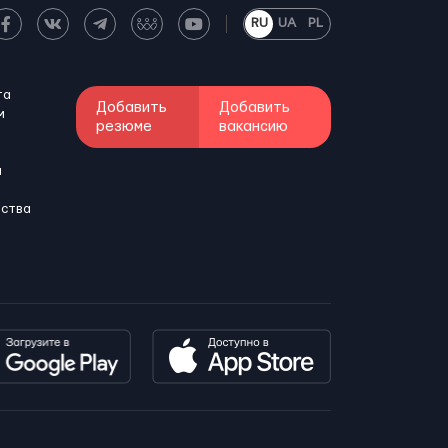
RU
UA
PL
та
Добавить
Добавить
м
резюме
вакансию
и
бства