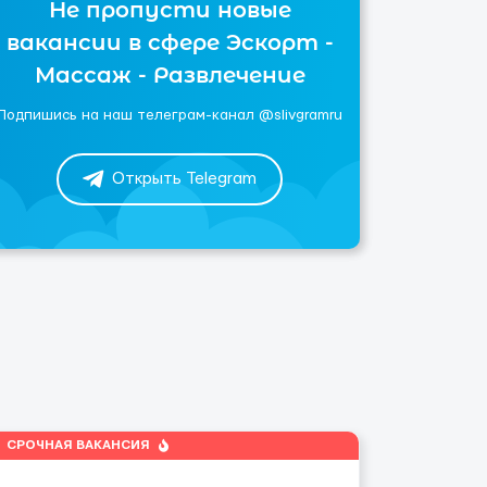
Не пропусти новые
вакансии в сфере Эскорт -
Массаж - Развлечение
Подпишись на наш телеграм-канал @slivgramru
Открыть Telegram
СРОЧНАЯ ВАКАНСИЯ