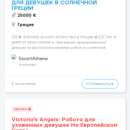
ДЛЯ ДЕВУШЕК В СОЛНЕЧНОЙ
ГРЕЦИИ
25000 €
Греция
🇬🇷💎 ЭЛИТНОЕ ЭСКОРТ-АГЕНТСТВО В ГРЕЦИИ 💎🇬🇷 ТУР 15
ДНЕЙ ОТ 8000-10000€ 🔹 Приглашает привлекательных
девушек на высокооплачиваемую работу в солнечной
Греции! 🔹 Если ты любишь подарки, комфорт, внимание и
хорошие деньги 💶 — это предложение для тебя! 🔹
EscortAthena
Требования: ✔️ Возраст от ...
Агентство
Откликнуться
6 часов назад
срочно
Victoria's Angels: Работа для
ухоженных девушек На Европейском