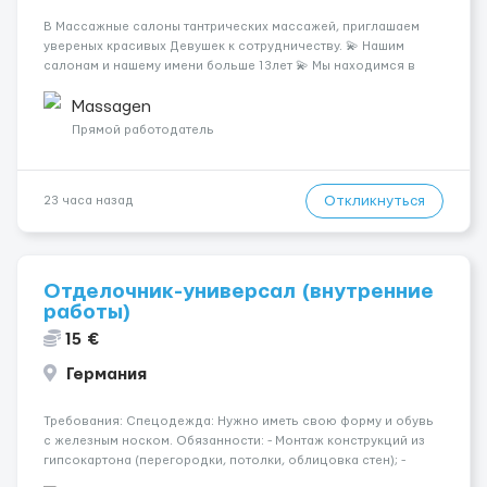
В Массажные салоны тантрических массажей, приглашаем
увереных красивых Девушек к сотрудничеству. 💫 Нашим
салонам и нашему имени больше 13лет 💫 Мы находимся в
городе Берлин 💜Прямой работодатель 💙Большая
заработная плата 💚Мы гарантируем Наличие работы. Поток 💝
Massagen
incall / Out...
Прямой работодатель
Откликнуться
23 часа назад
Отделочник-универсал (внутренние
работы)
15 €
Германия
Требования: Спецодежда: Нужно иметь свою форму и обувь
с железным носком. Обязанности: - Монтаж конструкций из
гипсокартона (перегородки, потолки, облицовка стен); -
Подготовка поверхностей под отделку; - Выполнение