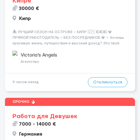
Кипре
30000 €
Кипр
🏝️ ЛУЧШИЙ СЕЗОН НА ОСТРОВЕ — КИПР 🇨🇾 💶💶💶 💎
ПРЯМОЙ РАБОТОДАТЕЛЬ — БЕЗ ПОСРЕДНИКОВ 💎 ✨ Хочешь
красивую жизнь, путешествия и высокий доход? Это твой
шанс изменить всё уже сейчас. 🔥 ПОЧЕМУ ИМЕННО МЫ: —
Опытная команда с годами практики — Стабильный поток
Victoria's Angels
клиентов (без ...
Агентство
Откликнуться
9 часов назад
СРОЧНО
Работа для Девушек
7000 - 14000 €
Германия