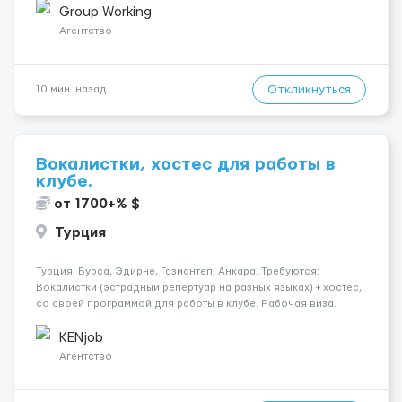
малярных работ (шпатлевка, грунтовка, покраска); -
Group Working
Штукатурные работы ...
Агентство
Откликнуться
10 мин. назад
Вокалистки, хостес для работы в
клубе.
от 1700+% $
Турция
Турция: Бурса, Эдирне, Газиантеп, Анкара. Требуются:
Вокалистки (эстрадный репертуар на разных языках) + хостеc,
со своей программой для работы в клубе. Рабочая виза.
Контракт от четырех месяцев до года. Короткий контракт от
одного до трех месяцев. Мед. страховка. Высокая зарплат...
KENjob
Агентство