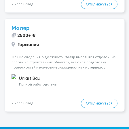
Откликнуться
2 часа назад
Маляр
2500+ €
Германия
Общие сведения о должности Маляр выполняет отделочные
работы на строительных объектах, включая подготовку
поверхностей и нанесение лакокрасочных материалов.
Основная работа выполняется в Берлине. Ищем
профессионалов на месте, приглашения делаем только для
Uniart Bau
профессионалов с доказательным портф...
Прямой работодатель
Откликнуться
2 часа назад