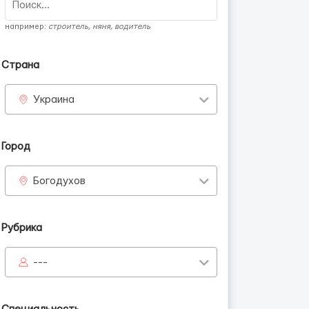
например:
строитель, няня, водитель
Страна
Украина
Город
Богодухов
Рубрика
---