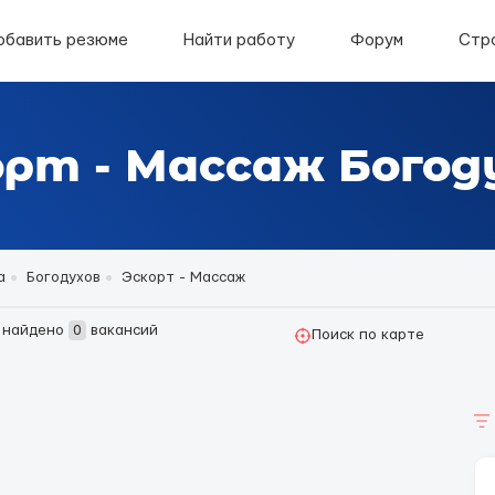
обавить резюме
Найти работу
Форум
Стр
орт - Массаж Богод
а
Богодухов
Эскорт - Массаж
найдено
0
вакансий
Поиск по карте