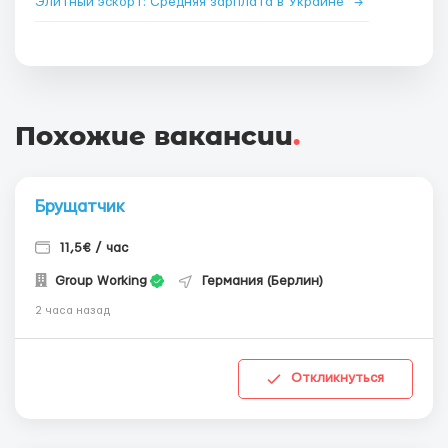
Элитный эскорт: Средняя зарплата в Украине
→
Похожие вакансии
.
Брущатчик
11,5€ / час
Group Working
Германия (Берлин)
2 часа назад
Откликнуться