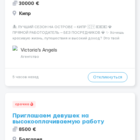
30000 €
Кипр
🏝️ ЛУЧШИЙ СЕЗОН НА ОСТРОВЕ — КИПР 🇨🇾 💶💶💶 💎
ПРЯМОЙ РАБОТОДАТЕЛЬ — БЕЗ ПОСРЕДНИКОВ 💎 ✨ Хочешь
красивую жизнь, путешествия и высокий доход? Это твой
шанс изменить всё уже сейчас. 🔥 ПОЧЕМУ ИМЕННО МЫ: —
Опытная команда с годами практики — Стабильный поток
Victoria's Angels
клиентов (без ...
Агентство
Откликнуться
5 часов назад
срочно
Приглашаем девушек на
высокооплачиваемую работу
8500 €
Болгария