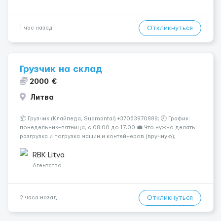
Откликнуться
1 час назад
Грузчик на склад
2000 €
Литва
📦 Грузчик (Клайпеда, Sudmantai) +37063970889; 🕗 График:
понедельник–пятница, с 08:00 до 17:00 💼 Что нужно делать:
разгрузка и погрузка машин и контейнеров (вручную);
сортировка товара; поддержание порядка на складе;
выполнение других поручений заведующего складом. ✅
RBK Litva
Требования: ...
Агентство
Откликнуться
2 часа назад