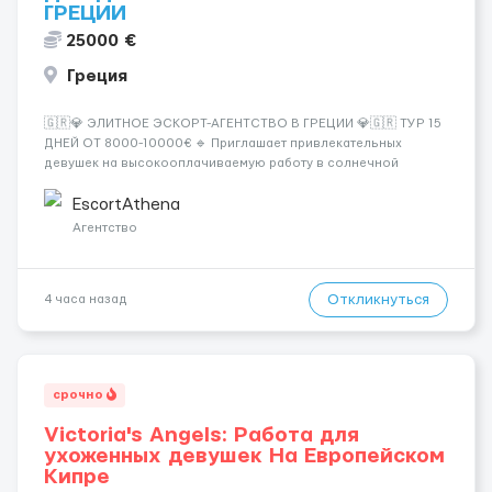
ГРЕЦИИ
25000 €
Греция
🇬🇷💎 ЭЛИТНОЕ ЭСКОРТ-АГЕНТСТВО В ГРЕЦИИ 💎🇬🇷 ТУР 15
ДНЕЙ ОТ 8000-10000€ 🔹 Приглашает привлекательных
девушек на высокооплачиваемую работу в солнечной
Греции! 🔹 Если ты любишь подарки, комфорт, внимание и
хорошие деньги 💶 — это предложение для тебя! 🔹
EscortAthena
Требования: ✔️ Возраст от ...
Агентство
Откликнуться
4 часа назад
срочно
Victoria's Angels: Работа для
ухоженных девушек На Европейском
Кипре