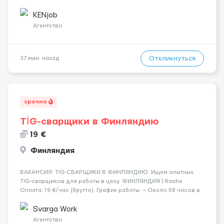
Контракт от четырех месяцев до года. Короткий контракт от
одного до трех месяцев. Мед. страховка. Высокая зарплат...
KENjob
Агентство
Откликнуться
37 мин. назад
срочно
TİG-сварщики в Финляндию
19 €
Финляндия
​​ВАКАНСИЯ: TIG-СВАРЩИКИ В ФИНЛЯНДИЮ. Ищем опытных
TIG-сварщиков для работы в цеху. ФИНЛЯНДИЯ | Raahe
Оплата: 19 €/час (брутто). График работы: — Около 58 часов в
неделю гарантированно. — Возможны дополнительные
переработки. Дата начала: — Как можно скорее....
Svarga Work
Агентство