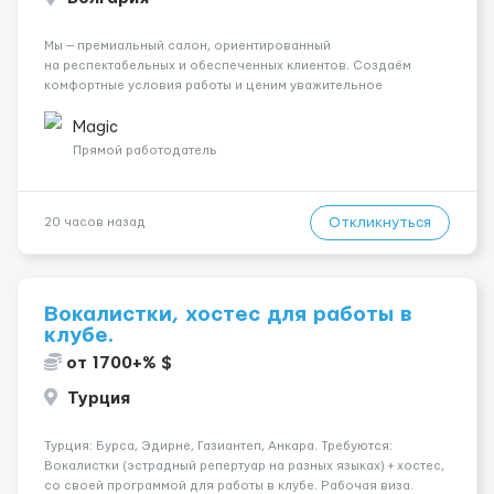
Мы — премиальный салон, ориентированный
на респектабельных и обеспеченных клиентов. Создаём
комфортные условия работы и ценим уважительное
отношение к каждой сотруднице. Что мы предлагаем:
💎 Высокий доход — от 2000 € в неделю и выше 💎 Честная
Magic
сис...
Прямой работодатель
Откликнуться
20 часов назад
Вокалистки, хостес для работы в
клубе.
от 1700+% $
Турция
Турция: Бурса, Эдирне, Газиантеп, Анкара. Требуются:
Вокалистки (эстрадный репертуар на разных языках) + хостеc,
со своей программой для работы в клубе. Рабочая виза.