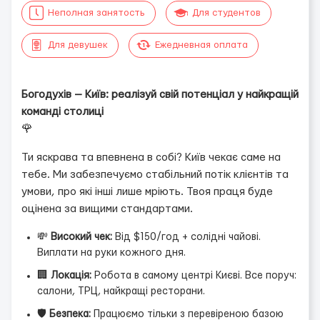
Неполная занятость
Для студентов
Для девушек
Ежедневная оплата
Богодухів — Київ: реалізуй свій потенціал у найкращій
команді столиці
🌹
Ти яскрава та впевнена в собі? Київ чекає саме на
тебе. Ми забезпечуємо стабільний потік клієнтів та
умови, про які інші лише мріють. Твоя праця буде
оцінена за вищими стандартами.
💸
Високий чек:
Від $150/год + солідні чайові.
Виплати на руки кожного дня.
🏢
Локація:
Робота в самому центрі Києві. Все поруч:
салони, ТРЦ, найкращі ресторани.
🛡️
Безпека:
Працюємо тільки з перевіреною базою