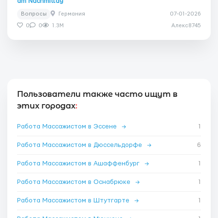
am Nachmittag
Вопросы
Германия
07-01-2026
0
0
1.3M
Алекс8745
Пользователи также часто ищут в
этих городах
:
Работа Массажистом в Эссене
→
1
Работа Массажистом в Дюссельдорфе
→
6
Работа Массажистом в Ашаффенбург
→
1
Работа Массажистом в Оснабрюке
→
1
Работа Массажистом в Штутгарте
→
1