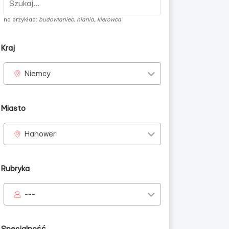
na przykład:
budowlaniec, niania, kierowca
Kraj
Niemcy
Miasto
Hanower
Rubryka
---