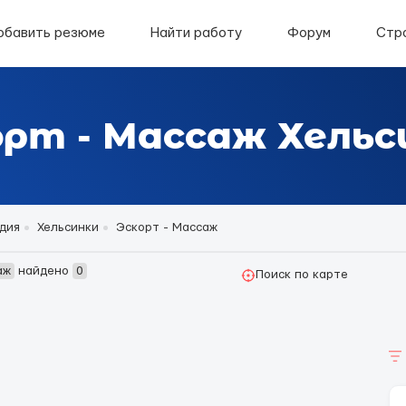
обавить резюме
Найти работу
Форум
Стр
орт - Массаж Хельс
дия
Хельсинки
Эскорт - Массаж
аж
найдено
0
Поиск по карте