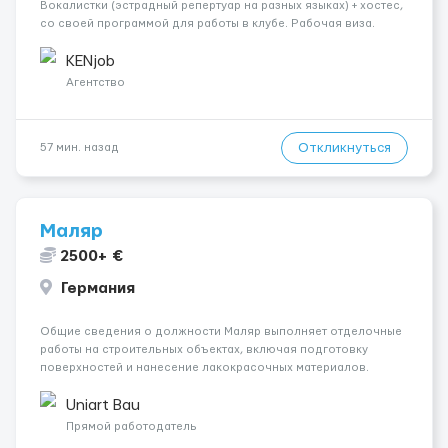
Вокалистки (эстрадный репертуар на разных языках) + хостеc,
со своей программой для работы в клубе. Рабочая виза.
Контракт от четырех месяцев до года. Короткий контракт от
одного до трех месяцев. Мед. страховка. Высокая зарплат...
KENjob
Агентство
Откликнуться
57 мин. назад
Маляр
2500+ €
Германия
Общие сведения о должности Маляр выполняет отделочные
работы на строительных объектах, включая подготовку
поверхностей и нанесение лакокрасочных материалов.
Основная работа выполняется в Берлине. Ищем
профессионалов на месте, приглашения делаем только для
Uniart Bau
профессионалов с доказательным портф...
Прямой работодатель