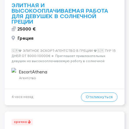
ЭЛИТНАЯ И
ВЫСОКООПЛАЧИВАЕМАЯ РАБОТА
ДЛЯ ДЕВУШЕК В СОЛНЕЧНОЙ
ГРЕЦИИ
25000 €
Греция
🇬🇷💎 ЭЛИТНОЕ ЭСКОРТ-АГЕНТСТВО В ГРЕЦИИ 💎🇬🇷 ТУР 15
ДНЕЙ ОТ 8000-10000€ 🔹 Приглашает привлекательных
девушек на высокооплачиваемую работу в солнечной
Греции! 🔹 Если ты любишь подарки, комфорт, внимание и
хорошие деньги 💶 — это предложение для тебя! 🔹
EscortAthena
Требования: ✔️ Возраст от ...
Агентство
Откликнуться
4 часа назад
срочно