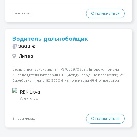
Откликнуться
1 час назад
Водитель дальнобойщик
3600 €
Литва
Бесплатная вакансия, тел. +37063970889, Литовская фирма
ищет водителя категории C+E (международные перевозки) 📍
Заработная плата: 💶 3600 € нетто в месяц 🚛 Что предстоит
делать: Международные перевозки на тентах и
рефрижераторах. В среднем 400–500 км в день. Погрузки и
RBK Litva
разгрузки ...
Агентство
Откликнуться
2 часа назад