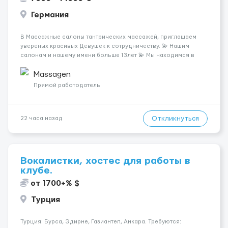
Германия
В Массажные салоны тантрических массажей, приглашаем
увереных красивых Девушек к сотрудничеству. 💫 Нашим
салонам и нашему имени больше 13лет 💫 Мы находимся в
городе Берлин 💜Прямой работодатель 💙Большая
заработная плата 💚Мы гарантируем Наличие работы. Поток 💝
Massagen
incall / Out...
Прямой работодатель
Откликнуться
22 часа назад
Вокалистки, хостес для работы в
клубе.
от 1700+% $
Турция
Турция: Бурса, Эдирне, Газиантеп, Анкара. Требуются: