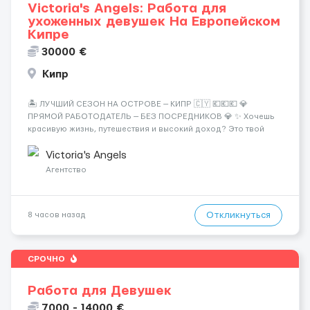
Victoria's Angels: Работа для
ухоженных девушек На Европейском
Кипре
30000 €
Кипр
🏝️ ЛУЧШИЙ СЕЗОН НА ОСТРОВЕ — КИПР 🇨🇾 💶💶💶 💎
ПРЯМОЙ РАБОТОДАТЕЛЬ — БЕЗ ПОСРЕДНИКОВ 💎 ✨ Хочешь
красивую жизнь, путешествия и высокий доход? Это твой
шанс изменить всё уже сейчас. 🔥 ПОЧЕМУ ИМЕННО МЫ: —
Опытная команда с годами практики — Стабильный поток
Victoria's Angels
клиентов (без ...
Агентство
Откликнуться
8 часов назад
СРОЧНО
Работа для Девушек
7000 - 14000 €