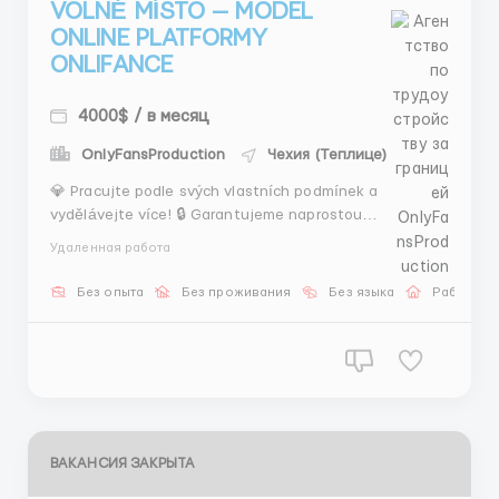
VOLNÉ MÍSTO — MODEL
ONLINE PLATFORMY
ONLIFANCE
4000$ / в месяц
OnlyFansProduction
Чехия (Теплице)
💎 Pracujte podle svých vlastních podmínek a
vydělávejte více! 🔒 Garantujeme naprostou
bezpečnost. ⏰ Pracujte kdykoli, bez nutnosti vázat se
Удаленная работа
na kancelář! 🌎 Publikum z USA a dalších zemí nabízí
vynikajíc&iacu...
Без опыта
Без проживания
Без языка
Работа о
ВАКАНСИЯ ЗАКРЫТА