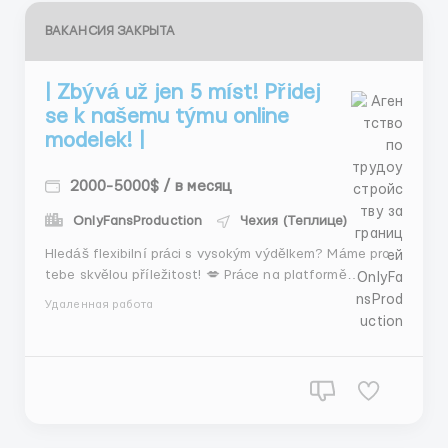
ВАКАНСИЯ ЗАКРЫТА
| Zbývá už jen 5 míst! Přidej
se k našemu týmu online
modelek! |
2000-5000$ / в месяц
OnlyFansProduction
Чехия (Теплице)
Hledáš flexibilní práci s vysokým výdělkem? Máme pro
tebe skvělou příležitost! 💋 Práce na platformě
OnlyFans, kde si můžeš vydělat od 2000$ měsíčně.
Удаленная работа
Okamžité výplaty Plná anonymita a b...