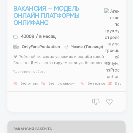
ВАКАНСИЯ — МОДЕЛЬ
ОНЛАЙН ПЛАТФОРМЫ
ОНЛИФАНС
4000$ / в месяц
OnlyFansProduction
Чехия (Теплице)
💎 Работай на своих условиях и зарабатывай
больше! 🔒 Мы гарантируем полную безопасность. ⏰
Работай в любое время, не привязываясь к офису! 🌎
Удаленная работа
Аудитория из США и других стран — отличные
перспективы. 🚀 Все для твоего успеха: контент и
Без опыта
Без проживания
Без языка
Бесплатн
продвижение. 💰 Доход от 4000$ и выше! Начни
зарабатыват...
ВАКАНСИЯ ЗАКРЫТА