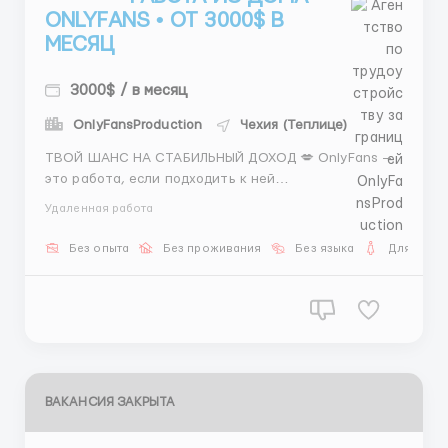
ONLYFANS • ОТ 3000$ В
МЕСЯЦ
3000$ / в месяц
OnlyFansProduction
Чехия (Теплице)
ТВОЙ ШАНС НА СТАБИЛЬНЫЙ ДОХОД 💋 OnlyFans —
это работа, если подходить к ней
профессионально. 💎 Мы на рынке более 8 лет 💎
Удаленная работа
Наши модели зарабатывают от 3000$ 💎 Работают
2–4 часа в день 📲 Готова попробовать? Пиши или
Без опыта
Без проживания
Без языка
Для женщ
звони. 📸 Если интересно — ждём твои фото и
начинаем сотру...
ВАКАНСИЯ ЗАКРЫТА