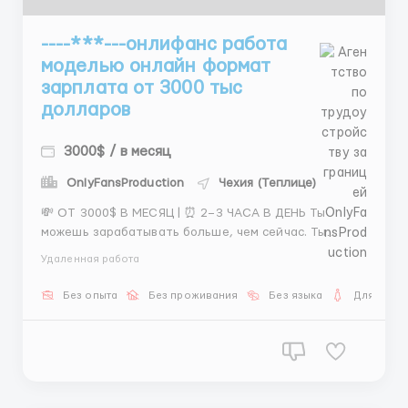
----***---онлифанс работа
моделью онлайн формат
зарплата от 3000 тыс
долларов
3000$ / в месяц
OnlyFansProduction
Чехия (Теплице)
💸 ОТ 3000$ В МЕСЯЦ | ⏰ 2–3 ЧАСА В ДЕНЬ Ты
можешь зарабатывать больше, чем сейчас. Ты
можешь работать в комфортных условиях. Ты
Удаленная работа
можешь не зависеть от офиса и начальников. Мы
предлагаем честную онлайн-работу. Условия
Без опыта
Без проживания
Без языка
Для женщ
прозрачные и понятные. Работа полностью
удалённая. Съёмка занимает все...