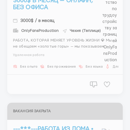
3000$ В МЕСЯЦ — ОНЛАЙН,
БЕЗ ОФИСА
3000$ / в месяц
OnlyFansProduction
Чехия (Теплице)
РАБОТА, КОТОРАЯ МЕНЯЕТ УРОВЕНЬ ЖИЗНИ 💎 Мы
не обещаем «золотые горы» — мы показываем
реальные результаты. 📊 8 лет на рынке 💸 Средний
Удаленная работа
доход моделей — от 3000$ 🕒 Занятость — 2–4 часа
в день Ты не одна — с тобой команда
Без опыта
Без проживания
Без языка
Для женщ
профессионалов. 📲 Пиши или зво...
ВАКАНСИЯ ЗАКРЫТА
---***---РАБОТА ИЗ ДОМА •