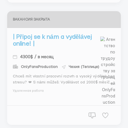
ВАКАНСИЯ ЗАКРЫТА
| Připoj se k nám a vydělávej
online! |
4300$ / в месяц
OnlyFansProduction
Чехия (Теплице)
Chceš mít vlastní pracovní rozvrh a vysoký výdělek bez
stresu? 💋 S námi můžeš: Vydělávat od 2000$ měsíčně
Mít plnou kontrolu nad svojí prací Pracovat v
Удаленная работа
bezpečném a anonymn&iacu...