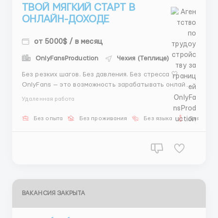
ТВОЙ МЯГКИЙ СТАРТ В
ОНЛАЙН-ДОХОДЕ
от 5000$ / в месяц
OnlyFansProduction
Чехия (Теплице)
Без резких шагов. Без давления. Без стресса 🤍
OnlyFans — это возможность зарабатывать онлайн,
оставаясь в своём ритме и сохраняя комфорт 🌸 Мы
Удаленная работа
сопровождаем девушек 18+ и помогаем начать даже
тем, кто никогда не сталкивался с онлайн-
Без опыта
Без проживания
Без языка
Для женщ
платформами ✨ 📱 Телефон — всё, что нужно 🌍 ...
ВАКАНСИЯ ЗАКРЫТА