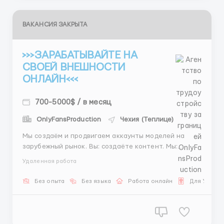
ВАКАНСИЯ ЗАКРЫТА
>>>ЗАРАБАТЫВАЙТЕ НА
СВОЕЙ ВНЕШНОСТИ
ОНЛАЙН<<<
700-5000$ / в месяц
OnlyFansProduction
Чехия (Теплице)
Мы создаём и продвигаем аккаунты моделей на
зарубежный рынок. Вы: создаёте контент. Мы:
продюсируем и продаём. Доход формируется от
Удаленная работа
продаж и может расти ежемесячно.
@agency_managerrr
Без опыта
Без языка
Работа онлайн
Для Украи
___________________________________
______________________ ...