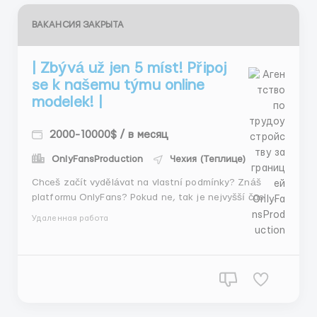
ВАКАНСИЯ ЗАКРЫТА
| Zbývá už jen 5 míst! Připoj
se k našemu týmu online
modelek! |
2000-10000$ / в месяц
OnlyFansProduction
Чехия (Теплице)
Chceš začít vydělávat na vlastní podmínky? Znáš
platformu OnlyFans? Pokud ne, tak je nejvyšší čas!
Práce na OnlyFans je skvělý způsob, jak si vydělat
Удаленная работа
peníze bez opuštění domova a bez časov&yacut...