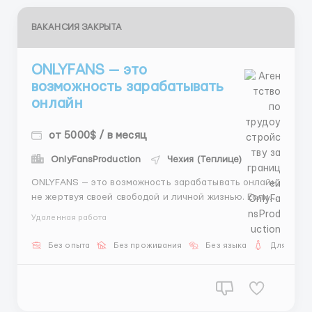
ВАКАНСИЯ ЗАКРЫТА
ONLYFANS — это
возможность зарабатывать
онлайн
от 5000$ / в месяц
OnlyFansProduction
Чехия (Теплице)
ONLYFANS — это возможность зарабатывать онлайн,
не жертвуя своей свободой и личной жизнью. Если
ты устала от нестабильного дохода, жёстких
Удаленная работа
графиков и постоянных ограничений — этот формат
может подойти именно тебе. Мы работаем как с
Без опыта
Без проживания
Без языка
Для женщ
новичками, так и с девушками с опытом. Если ты не
з...