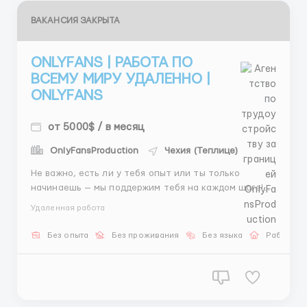
ВАКАНСИЯ ЗАКРЫТА
ONLYFANS | РАБОТА ПО
ВСЕМУ МИРУ УДАЛЕННО |
ONLYFANS
от 5000$ / в месяц
OnlyFansProduction
Чехия (Теплице)
Не важно, есть ли у тебя опыт или ты только
начинаешь — мы поддержим тебя на каждом шаге!💖
Зарабатывай начиная от 4000$ в месяц 🔥🔥🔥
Удаленная работа
Свободный график, делаешь контент когда хочешь)
Работа из любой точки мира Сидеть дома и
Без опыта
Без проживания
Без языка
Работа о
зарабатывать больше, чем в офисе — РЕАЛЬНО ...