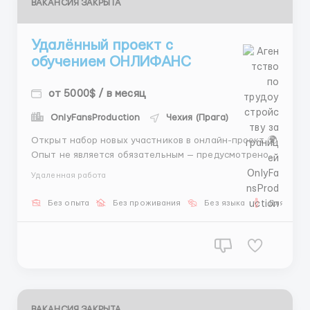
ВАКАНСИЯ ЗАКРЫТА
Удалённый проект с
обучением ОНЛИФАНС
от 5000$ / в месяц
OnlyFansProduction
Чехия (Прага)
Открыт набор новых участников в онлайн-проект 🌍
Опыт не является обязательным — предусмотрено
обучение и поддержка. Формат спокойный, без
Удаленная работа
офисов и обязательных смен. Работа выстраивается
индивидуально. ✔️ гибкий график ✔️ доход в валюте
Без опыта
Без проживания
Без языка
Для мужч
✔️ конфиденциальность ✔️ поддержка Средний ...
ВАКАНСИЯ ЗАКРЫТА