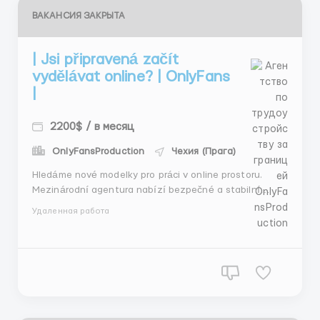
ВАКАНСИЯ ЗАКРЫТА
| Jsi připravená začít
vydělávat online? | OnlyFans
|
2200$ / в месяц
OnlyFansProduction
Чехия (Прага)
Hledáme nové modelky pro práci v online prostoru.
Mezinárodní agentura nabízí bezpečné a stabilní
prostředí pro tvůj růst. Vydělávej 2000$+ každý měsíc
Удаленная работа
bez nutnosti opustit svůj domov! Naše agentura se...