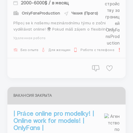
2000-6000$ / в месяц
OnlyFansProduction
Чехия (Прага)
Připoj se k našemu mezinárodnímu týmu a začni
vydělávat online! 🌍 Pokud máš zájem o flexibilní práci
a stabilní příjem (2000$+ měsíčně), napiš mi! 💰✨ Jako
Удаленная работа
mezinárodní agentura nab&iacu...
Без опыта
Для женщин
Работа с телефона
Сроч
ВАКАНСИЯ ЗАКРЫТА
| Práce online pro modelky! |
Online work for models! |
OnlyFans |