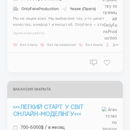
OnlyFansProduction
Чехия (Прага)
Мы не ищем всех. Мы выбираем тех, кто ценит
качество, комфорт и масштаб. OnlyFans — это
формат, где твоя индивидуальность становится
Удаленная работа
ценностью 🤍 🔒 Полная анонимность 🌍
Международный рынок 📱 Работа из любой точки
Без опыта
Без проживания
Без языка
Для женщ
мира Ты не занимаешься хаосом и догадками — ты
входишь в готов...
ВАКАНСИЯ ЗАКРЫТА
>>>ЛЕГКИЙ СТАРТ У СВІТ
ОНЛАЙН-МОДЕЛІНГУ<<<
700-5000$ / в месяц