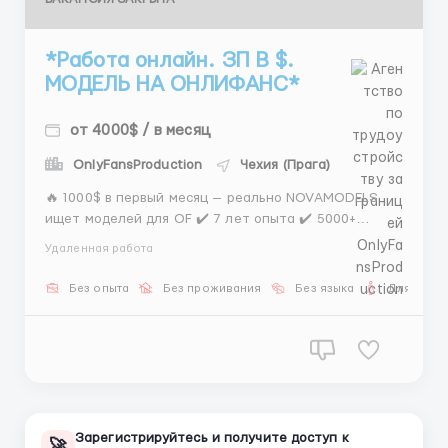
*Работа онлайн. ЗП В $.
МОДЕЛЬ НА ОНЛИФАНС*
от 4000$ / в месяц
OnlyFansProduction
Чехия (Прага)
🔥 1000$ в первый месяц — реально NOVAMODELS
ищет моделей для OF ✔️ 7 лет опыта ✔️ 5000+
моделей ✔️ Обучение с нуля ✔️ Мы оплачиваем
Удаленная работа
рекламу ✔️ Личный менеджер ✔️ Официальный
договор Работа онлайн. Первая выплата — через 1
Без опыта
Без проживания
Без языка
Для женщ
месяц. 📩 @EvOCHKA_MANAGER ...
Зарегистрируйтесь и получите доступ к
🚀