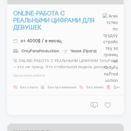
ONLINE-РАБОТА С
РЕАЛЬНЫМИ ЦИФРАМИ ДЛЯ
ДЕВУШЕК
от 4000$ / в месяц
OnlyFansProduction
Чехия (Прага)
🚀 ONLINE-РАБОТА С РЕАЛЬНЫМИ ЦИФРАМИ OnlyFans
— это не тренд. Это стабильная модель дохода. •
старт без опыта • доход в валюте • гибкий график •
Удаленная работа
поддержка команды Результат — вопрос
дисциплины. 👉 Напиши, если готова зарабатывать
Без опыта
Без проживания
Без языка
Для Укра
...