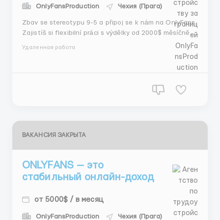
OnlyFansProduction
Чехия (Прага)
Zbav se stereotypu 9-5 a připoj se k nám na OnlyFans.
Zajistíš si flexibilní práci s výdělky od 2000$ měsíčně.
Naše modelky mají možnost pracovat z domova a
Удаленная работа
užívat si úplnou svobodu. Výdělky 2000$ a ví...
ВАКАНСИЯ ЗАКРЫТА
ONLYFANS — это
стабильный онлайн-доход
от 5000$ / в месяц
OnlyFansProduction
Чехия (Прага)