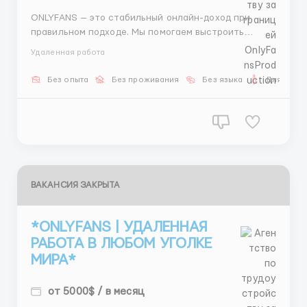
ONLYFANS — это стабильный онлайн-доход при
правильном подходе. Мы помогаем выстроить
систему и выйти на результат. Ты создаёшь контент
Удаленная работа
— мы занимаемся всем остальным. 💰 Доход от
$4000 до $10,000 в месяц 📲 @MARIANNKA_MANAGER
Без опыта
Без проживания
Без языка
Для женщ
...
ВАКАНСИЯ ЗАКРЫТА
*ONLYFANS | УДАЛЕННАЯ
РАБОТА В ЛЮБОМ УГОЛКЕ
МИРА*
от 5000$ / в месяц