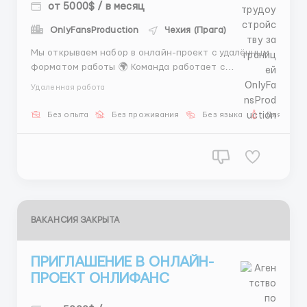
от 5000$ / в месяц
OnlyFansProduction
Чехия (Прага)
Мы открываем набор в онлайн-проект с удалённым
форматом работы 🌍 Команда работает с
международной аудиторией, проекту несколько лет,
Удаленная работа
система выстроена и масштабируется. Формат
простой: ты создаёшь контент в комфортном для
Без опыта
Без проживания
Без языка
Для женщ
себя режиме, все технические и организационные
процессы — на нашей...
ВАКАНСИЯ ЗАКРЫТА
ПРИГЛАШЕНИЕ В ОНЛАЙН-
ПРОЕКТ ОНЛИФАНС