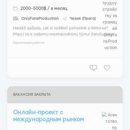
2000-5000$ / в месяц
OnlyFansProduction
Чехия (Прага)
Hledáš způsob, jak si vydělat pohodlně z domova?
Připoj se k našemu mezinárodnímu týmu! Zaručujeme
stabilní příjem 2000$+ měsíčně. Bez zpoždění, bez
Удаленная работа
stresu! 💸 | Looking for a way to earn from home? Join
our international ...
ВАКАНСИЯ ЗАКРЫТА
Онлайн-проект с
международным рынком