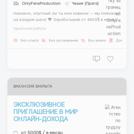
OnlyFansProduction
Чехия (Прага)
Неважно, опытный ли ты или новичок — мы поможем
на каждом шаге! 💖 Зарабатывай от 4000$ в месяц
🔥🔥🔥 Полная свобода — создавай контент, когда
Удаленная работа
тебе удобно! Ты можешь работать из любой точки
планеты. Заработай больше, чем в офисе, не
Без опыта
Без проживания
Без языка
Для Русс
покидая своего дома. Это реально! ...
ВАКАНСИЯ ЗАКРЫТА
ЭКСКЛЮЗИВНОЕ
ПРИГЛАШЕНИЕ В МИР
ОНЛАЙН-ДОХОДА
от 5000$ / в месяц