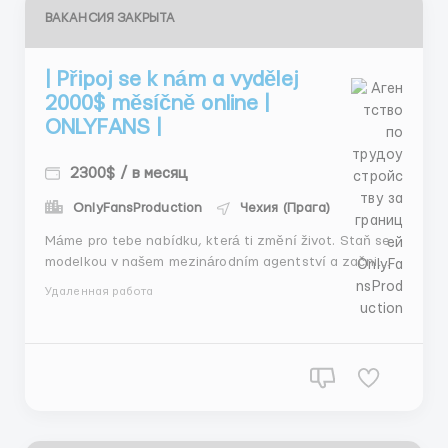
ВАКАНСИЯ ЗАКРЫТА
| Připoj se k nám a vydělej
2000$ měsíčně online |
ONLYFANS |
2300$ / в месяц
OnlyFansProduction
Чехия (Прага)
Máme pro tebe nabídku, která ti změní život. Staň se
modelkou v našem mezinárodním agentství a začni
vydělávat stabilní příjem z domova! Tato práce ti
Удаленная работа
nabízí flexibilitu, kterou potřebuješ &ndas...