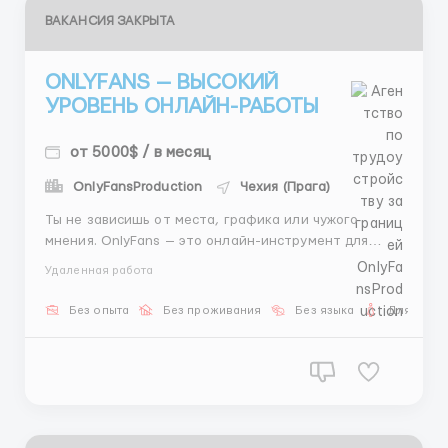
ВАКАНСИЯ ЗАКРЫТА
ONLYFANS — ВЫСОКИЙ
УРОВЕНЬ ОНЛАЙН-РАБОТЫ
от 5000$ / в месяц
OnlyFansProduction
Чехия (Прага)
Ты не зависишь от места, графика или чужого
мнения. OnlyFans — это онлайн-инструмент для
женщин, которые умеют считать наперёд. Мы
Удаленная работа
создаём условия, где рост — закономерность, а не
случайность. Если ты готова к системному
Без опыта
Без проживания
Без языка
Для женщ
результату — мы на одной волне. ...