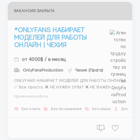
ВАКАНСИЯ ЗАКРЫТА
*ONLYFANS НАБИРАЕТ
МОДЕЛЕЙ ДЛЯ РАБОТЫ
ОНЛАЙН | ЧЕХИЯ
от 4000$ / в месяц
OnlyFansProduction
Чехия (Прага)
ONLYFANS НАБИРАЕТ МОДЕЛЕЙ ДЛЯ РАБОТЫ ОНЛАЙН
✅ Все просто: ❌ НЕ НУЖЕН ОПЫТ ❌ НЕ ВАЖЕН
ВОЗРАСТ ❌ НЕ ОБЯЗАТЕЛЬНЫ НАВЫКИ ❌ НЕ
Удаленная работа
ПРИВЯЗАНО К ГОРОДУ ❌ НЕ ПУБЛИЧНАЯ
ДЕЯТЕЛЬНОСТЬ ❌ НЕ ОБЯЗАТЕЛЬНО ВЫХОДИТЬ ИЗ
Без опыта
Без проживания
Без языка
Для женщ
ДОМА ❌ НЕТ ТРАТЫ НА СТАРТ 🩷 Хочешь
зарабатывать красиво и легко? - Мы приглашаем
девушек ра...