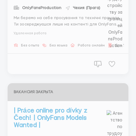
OnlyFansProduction
Чехия (Прага)
Ми беремо на себе просування та технічні процеси.
Ти зосереджуєшся лише на контенті для OnlyFans.
Дохід від 2000–3000$ вже з перших місяців 🌷 Для
Удаленная работа
зв’язку: Tg:
@onlyfans_zoya/@media_group007/@agency_mana
Без опыта
Без языка
Работа онлайн
Для Украи
gerrr ...
ВАКАНСИЯ ЗАКРЫТА
| Práce online pro dívky z
Čech! | OnlyFans Models
Wanted |