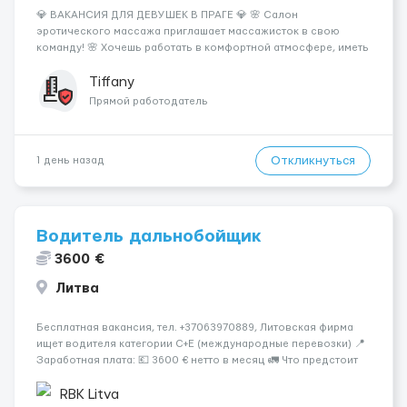
💎 ВАКАНСИЯ ДЛЯ ДЕВУШЕК В ПРАГЕ 💎 🌸 Салон
эротического массажа приглашает массажисток в свою
команду! 🌸 Хочешь работать в комфортной атмосфере, иметь
высокий доход и самостоятельно выбирать удобный график?
Тогда мы ждём именно тебя! 💆‍♀️✨ 💰 ЧТО МЫ ПРЕДЛАГАЕМ: 🔥
Tiffany
Доход от 4 000 €...
Прямой работодатель
Откликнуться
1 день назад
Водитель дальнобойщик
3600 €
Литва
Бесплатная вакансия, тел. +37063970889, Литовская фирма
ищет водителя категории C+E (международные перевозки) 📍
Заработная плата: 💶 3600 € нетто в месяц 🚛 Что предстоит
делать: Международные перевозки на тентах и
рефрижераторах. В среднем 400–500 км в день. Погрузки и
RBK Litva