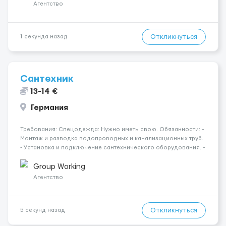
разгрузки ...
Агентство
Откликнуться
1 секунда назад
Сантехник
13-14 €
Германия
Требования: Спецодежда: Нужно иметь свою. Обязанности: -
Монтаж и разводка водопроводных и канализационных труб.
- Установка и подключение сантехнического оборудования. -
Монтаж и подключение ванн, душевых кабин и душевых
систем. - Установка унитазов, раковин, смесителей и другой
Group Working
санте...
Агентство
Откликнуться
5 секунд назад