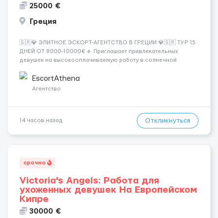
25000 €
Греция
🇬🇷💎 ЭЛИТНОЕ ЭСКОРТ-АГЕНТСТВО В ГРЕЦИИ 💎🇬🇷 ТУР 15
ДНЕЙ ОТ 8000-10000€ 🔹 Приглашает привлекательных
девушек на высокооплачиваемую работу в солнечной
Греции! 🔹 Если ты любишь подарки, комфорт, внимание и
хорошие деньги 💶 — это предложение для тебя! 🔹
EscortAthena
Требования: ✔️ Возраст от ...
Агентство
Откликнуться
14 часов назад
срочно
Victoria's Angels: Работа для
ухоженных девушек На Европейском
Кипре
30000 €