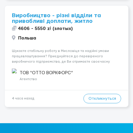
Виробництво - різні відділи та
привабливі доплати, житло
4606 - 5550 zł (злотых)
Польша
Шукаєте стабільну роботу в Мисловіце та надійні умови
працевлаштування? Приєднуйтеся до перевіреного
виробничого підприємства, де Ви отримаєте своєчасну
заробітну плату, навчання з першого дня та можливість
підібрати посаду відповідно до Ваших навичок
ТОВ “ОТТО ВОРКФОРС”
Локація: Мисловіце Форма пр...
Агентство
Откликнуться
4 часа назад