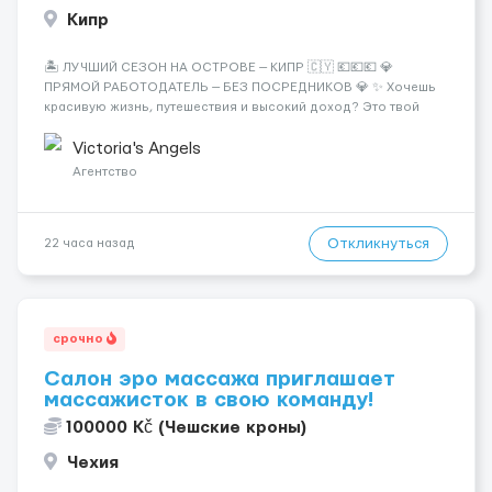
Кипр
🏝️ ЛУЧШИЙ СЕЗОН НА ОСТРОВЕ — КИПР 🇨🇾 💶💶💶 💎
ПРЯМОЙ РАБОТОДАТЕЛЬ — БЕЗ ПОСРЕДНИКОВ 💎 ✨ Хочешь
красивую жизнь, путешествия и высокий доход? Это твой
шанс изменить всё уже сейчас. 🔥 ПОЧЕМУ ИМЕННО МЫ: —
Опытная команда с годами практики — Стабильный поток
Victoria's Angels
клиентов (без ...
Агентство
Откликнуться
22 часа назад
срочно
Салон эро массажа приглашает
массажисток в свою команду!
100000 Kč (Чешские кроны)
Чехия