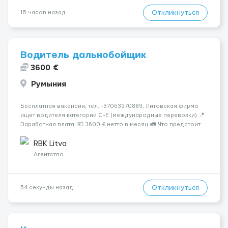
Откликнуться
15 часов назад
Водитель дальнобойщик
3600 €
Румыния
Бесплатная вакансия, тел. +37063970889, Литовская фирма
ищет водителя категории C+E (международные перевозки) 📍
Заработная плата: 💶 3600 € нетто в месяц 🚛 Что предстоит
делать: Международные перевозки на тентах и
рефрижераторах. В среднем 400–500 км в день. Погрузки и
RBK Litva
разгрузки...
Агентство
Откликнуться
54 секунды назад