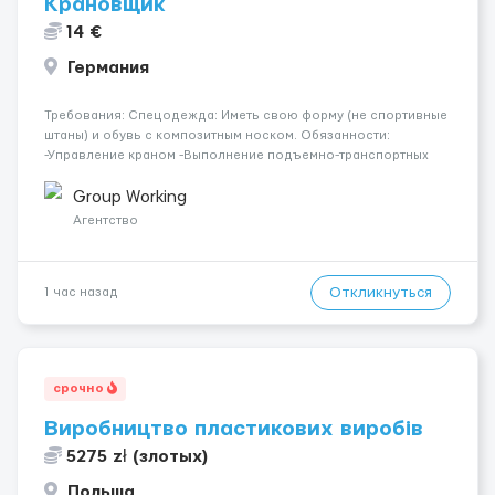
Крановщик
14 €
Германия
Требования: Спецодежда: Иметь свою форму (не спортивные
штаны) и обувь с композитным носком. Обязанности:
-Управление краном -Выполнение подъемно-транспортных
работ на строительных объектах, -Соблюдение правил и
инструкций по безопасности. -Опыт управления различными
Group Working
типами кранов (моб...
Агентство
Откликнуться
1 час назад
срочно
Виробництво пластикових виробів
5275 zł (злотых)
Польша