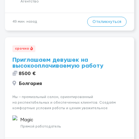
Агентство
Откликнуться
49 мин. назад
срочно
Приглашаем девушек на
высокооплачиваемую работу
8500 €
Болгария
Мы — премиальный салон, ориентированный
на респектабельных и обеспеченных клиентов. Создаём
комфортные условия работы и ценим уважительное
отношение к каждой сотруднице. Что мы предлагаем:
💎 Высокий доход — от 2000 € в неделю и выше 💎 Честная
Magic
сис...
Прямой работодатель