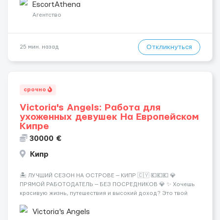
хорошие деньги 💶 — это предложение для тебя! 🔹
EscortAthena
Требования: ✔️ Возраст от ...
Агентство
Откликнуться
25 мин. назад
срочно
Victoria's Angels: Работа для
ухоженных девушек На Европейском
Кипре
30000 €
Кипр
🏝️ ЛУЧШИЙ СЕЗОН НА ОСТРОВЕ — КИПР 🇨🇾 💶💶💶 💎
ПРЯМОЙ РАБОТОДАТЕЛЬ — БЕЗ ПОСРЕДНИКОВ 💎 ✨ Хочешь
красивую жизнь, путешествия и высокий доход? Это твой
шанс изменить всё уже сейчас. 🔥 ПОЧЕМУ ИМЕННО МЫ: —
Опытная команда с годами практики — Стабильный поток
Victoria's Angels
клиентов (без ...