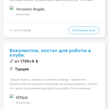
красивую жизнь, путешествия и высокий доход? Это твой
шанс изменить всё уже сейчас. 🔥 ПОЧЕМУ ИМЕННО МЫ: —
Опытная команда с годами практики — Стабильный поток
Victoria's Angels
клиентов (без ...
Агентство
Откликнуться
11 часов назад
Вокалистки, хостес для работы в
клубе.
от 1700+% $
Турция
Турция: Бурса, Эдирне, Газиантеп, Анкара. Требуются:
Вокалистки (эстрадный репертуар на разных языках) + хостеc,
со своей программой для работы в клубе. Рабочая виза.
Контракт от четырех месяцев до года. Короткий контракт от
одного до трех месяцев. Мед. страховка. Высокая зарплат...
KENjob
Агентство