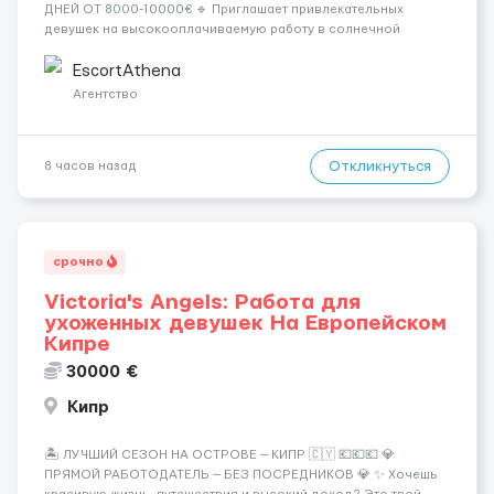
ДНЕЙ ОТ 8000-10000€ 🔹 Приглашает привлекательных
девушек на высокооплачиваемую работу в солнечной
Греции! 🔹 Если ты любишь подарки, комфорт, внимание и
хорошие деньги 💶 — это предложение для тебя! 🔹
EscortAthena
Требования: ✔️ Возраст от ...
Агентство
Откликнуться
8 часов назад
срочно
Victoria's Angels: Работа для
ухоженных девушек На Европейском
Кипре
30000 €
Кипр
🏝️ ЛУЧШИЙ СЕЗОН НА ОСТРОВЕ — КИПР 🇨🇾 💶💶💶 💎
ПРЯМОЙ РАБОТОДАТЕЛЬ — БЕЗ ПОСРЕДНИКОВ 💎 ✨ Хочешь