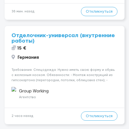
Откликнуться
36 мин. назад
Отделочник-универсал (внутренние
работы)
15 €
Германия
Требования: Спецодежда: Нужно иметь свою форму и обувь
с железным носком. Обязанности: - Монтаж конструкций из
гипсокартона (перегородки, потолки, облицовка стен); -
Подготовка поверхностей под отделку; - Выполнение
малярных работ (шпатлевка, грунтовка, покраска); -
Group Working
Штукатурные работы ...
Агентство
Откликнуться
2 часа назад