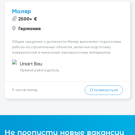
Маляр
2500+ €
Германия
Общие сведения о должности Маляр выполняет отделочные
работы на строительных объектах, включая подготовку
поверхностей и нанесение лакокрасочных материалов.
Основная работа выполняется в Берлине. Ищем
профессионалов на месте, приглашения делаем только для
Uniart Bau
профессионалов с доказательным портф...
Прямой работодатель
Откликнуться
5 часов назад
Не пропусти новые вакансии