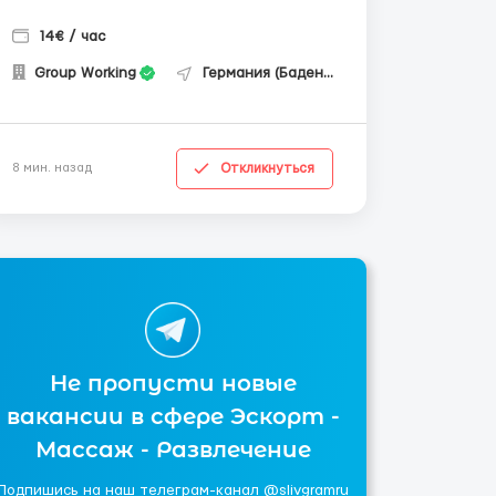
14€ / час
Group Working
Германия (Баден-Вюртемберг)
Откликнуться
8 мин. назад
Не пропусти новые
вакансии в сфере Эскорт -
Массаж - Развлечение
Подпишись на наш телеграм-канал @slivgramru