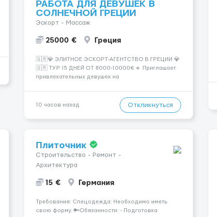
РАБОТА ДЛЯ ДЕВУШЕК В
СОЛНЕЧНОЙ ГРЕЦИИ
Эскорт - Массаж
25000 €
Греция
🇬🇷💎 ЭЛИТНОЕ ЭСКОРТ-АГЕНТСТВО В ГРЕЦИИ 💎
🇬🇷 ТУР 15 ДНЕЙ ОТ 8000-10000€ 🔹 Приглашает
привлекательных девушек на
высокооплачиваемую работу в солнечной Греции!
🔹 Если ты любишь подарки, комфорт, внимание и
хорошие деньги 💶 — это предложение для тебя! 🔹
Откликнуться
10 часов назад
Требования: ✔️ Возраст от ...
Плиточник
Строительство - Ремонт -
Архитектура
15 €
Германия
Требования: Спецодежда: Необходимо иметь
свою форму. 🔑Обязанности: - Подготовка