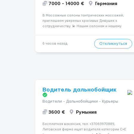
7000 - 14000 €
Германия
В Массажные салоны тантрических массажей,
приглашаем увереных красивых Девушек к
сотрудничеству. 💫 Нашим салонам и нашему
имени больше 13лет 💫 Мы находимся в городе
Берлин 💜Прямой работодатель 💙Большая
заработная плата 💚Мы гарантируем Наличие
Откликнуться
6 часов назад
работы. Поток 💝 incall / Out...
Водитель дальнобойщик
Водители - Дальнобойщики - Курьеры
3600 €
Румыния
Бесплатная вакансия, тел. +37063970889,
Литовская фирма ищет водителя категории C+E