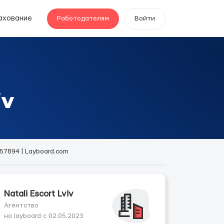
ахование
Работодателям
Войти
iv
757894 | Layboard.com
Natali Escort Lviv
Агентство
на layboard с 02.05.2023