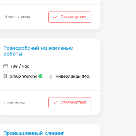
Откликнуться
14 часов назад
Разноробочий на земляные
работы
13€ / час
Group Working
Нидерланды (Маастрихт)
Откликнуться
3 мин. назад
Промышленный клининг