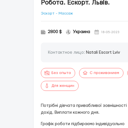
Робота. Ескорт. Львів.
Эскорт - Массаж
2800 $
Украина
18-05-2023
Контактное лицо:
Natali Escort Lviv
Без опыта
С проживанием
Для женщин
Потрібні дівчата привабливої зовнішності
дохід. Виплати кожного дня.
Графік роботи підбираємо індивідуально