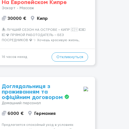
На Европейском Кипре
Эскорт - Массаж
30000 €
Кипр
🏝️ ЛУЧШИЙ СЕЗОН НА ОСТРОВЕ — КИПР 🇨🇾 💶💶
💶 💎 ПРЯМОЙ РАБОТОДАТЕЛЬ — БЕЗ
ПОСРЕДНИКОВ 💎 ✨ Хочешь красивую жизнь,
путешествия и высокий доход? Это твой шанс
изменить всё уже сейчас. 🔥 ПОЧЕМУ ИМЕННО МЫ:
— Опытная команда с годами практики —
Откликнуться
16 часов назад
Стабильный поток клиентов (без ...
Доглядальниця з
проживанням та
офіційним договором
Домашний персонал
6000 €
Германия
Предлагается спокойный уход в условиях