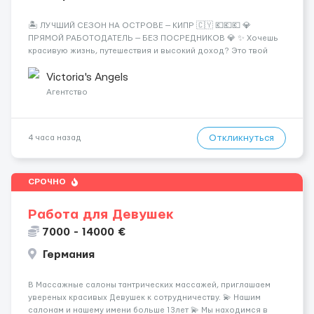
🏝️ ЛУЧШИЙ СЕЗОН НА ОСТРОВЕ — КИПР 🇨🇾 💶💶💶 💎
ПРЯМОЙ РАБОТОДАТЕЛЬ — БЕЗ ПОСРЕДНИКОВ 💎 ✨ Хочешь
красивую жизнь, путешествия и высокий доход? Это твой
шанс изменить всё уже сейчас. 🔥 ПОЧЕМУ ИМЕННО МЫ: —
Опытная команда с годами практики — Стабильный поток
Victoria's Angels
клиентов (без ...
Агентство
Откликнуться
4 часа назад
СРОЧНО
Работа для Девушек
7000 - 14000 €
Германия
В Массажные салоны тантрических массажей, приглашаем
увереных красивых Девушек к сотрудничеству. 💫 Нашим
салонам и нашему имени больше 13лет 💫 Мы находимся в