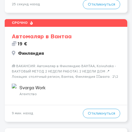
Откликнуться
25 секунд назад
СРОЧНО
Автомаляр в Вантаа
19 €
Финляндия
🧰 ВАКАНСИЯ: Автомаляр в Финляндию ВАНТАА, Koivuhaka -
ВАХТОВЫЙ МЕТОД 2 НЕДЕЛИ РАБОТА\ 2 НЕДЕЛИ ДОМ 📍
Локация: столтчный регион, Вантаа, Финляндия 👌🏻вахта : 2\2
недели 📅 Старт: как только вас утверждают 💶 Зарплата: 19 €/
час брутто 🏠 Жильё: предоставляется БЕСПЛАТНО 📞
Svarga Work
Контакт: +3725672...
Агентство
Откликнуться
9 мин. назад