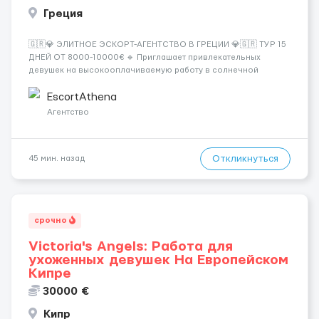
Греция
🇬🇷💎 ЭЛИТНОЕ ЭСКОРТ-АГЕНТСТВО В ГРЕЦИИ 💎🇬🇷 ТУР 15
ДНЕЙ ОТ 8000-10000€ 🔹 Приглашает привлекательных
девушек на высокооплачиваемую работу в солнечной
Греции! 🔹 Если ты любишь подарки, комфорт, внимание и
хорошие деньги 💶 — это предложение для тебя! 🔹
EscortAthena
Требования: ✔️ Возраст от ...
Агентство
Откликнуться
45 мин. назад
срочно
Victoria's Angels: Работа для
ухоженных девушек На Европейском
Кипре
30000 €
Кипр