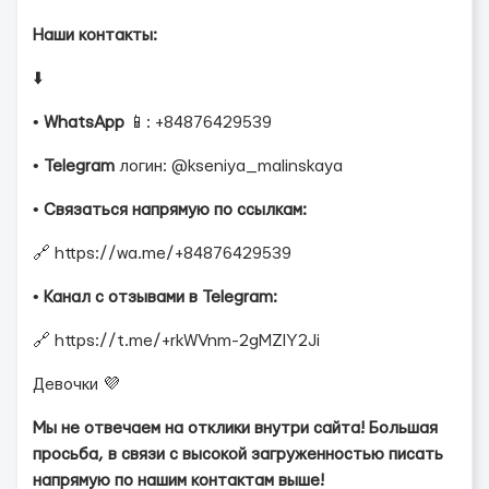
Наши контакты:
⬇️
•
WhatsApp
📱: +84876429539
•
Telegram
логин: @kseniya_malinskaya
•
Связаться напрямую по ссылкам:
🔗 https://wa.me/+84876429539
•
Канал с отзывами в Telegram:
🔗 https://t.me/+rkWVnm-2gMZlY2Ji
Девочки 💜
Мы не отвечаем на отклики внутри сайта! Большая
просьба, в связи с высокой загруженностью писать
напрямую по нашим контактам выше!