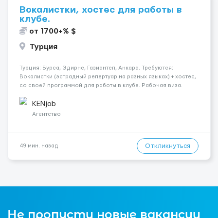
Вокалистки, хостес для работы в
клубе.
от 1700+% $
Турция
Турция: Бурса, Эдирне, Газиантеп, Анкара. Требуются:
Вокалистки (эстрадный репертуар на разных языках) + хостеc,
со своей программой для работы в клубе. Рабочая виза.
Контракт от четырех месяцев до года. Короткий контракт от
одного до трех месяцев. Мед. страховка. Высокая зарплат...
KENjob
Агентство
Откликнуться
49 мин. назад
Не пропусти новые вакансии