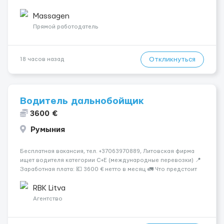
городе Берлин 💜Прямой работодатель 💙Большая
заработная плата 💚Мы гарантируем Наличие работы. Поток 💝
Massagen
incall / Out...
Прямой работодатель
Откликнуться
18 часов назад
Водитель дальнобойщик
3600 €
Румыния
Бесплатная вакансия, тел. +37063970889, Литовская фирма
ищет водителя категории C+E (международные перевозки) 📍
Заработная плата: 💶 3600 € нетто в месяц 🚛 Что предстоит
делать: Международные перевозки на тентах и
рефрижераторах. В среднем 400–500 км в день. Погрузки и
RBK Litva
разгрузки...
Агентство