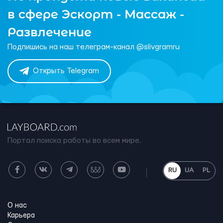
в сфере Эскорт - Массаж -
Развлечение
Подпишись на наш телеграм-канал @slivgramru
Открыть Telegram
Портал поиска работы во всем мире.
RU
UA
PL
О нас
Карьера