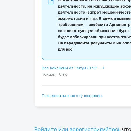
Все вакансии на портале ДОЛЖНЫ пр
деятельности, не нарушающие закон
деятельности (запрет мошенничеств
эксплуатации и т.д.). В случае выяв
требованиям — сообщите Администра
соответствующее объявление будет 
будет заблокирован при систематич
Не передавайте документы и не опла
для вас.
Все вакансии от "erty47078" ⟶
показы: 19.3K
Пожаловаться на эту вакансию
Войдите или зарегистрируйтесь
что