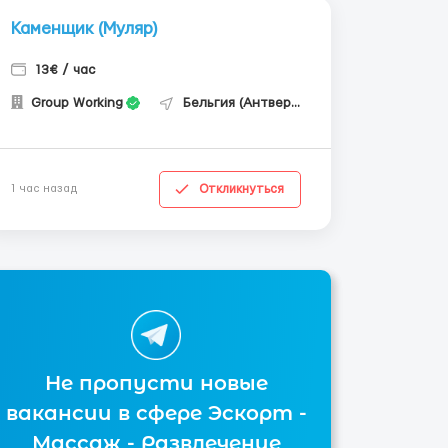
Каменщик (Муляр)
13€ / час
Group Working
Бельгия (Антверпен)
Откликнуться
1 час назад
Не пропусти новые
вакансии в сфере Эскорт -
Массаж - Развлечение