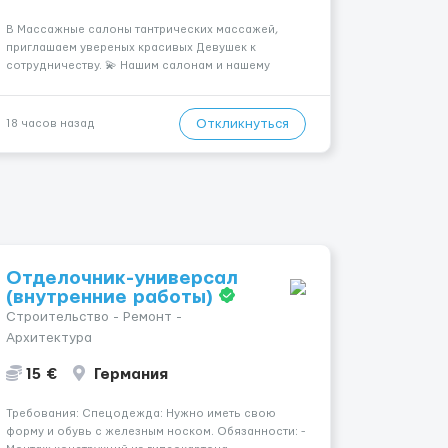
В Массажные салоны тантрических массажей,
приглашаем увереных красивых Девушек к
сотрудничеству. 💫 Нашим салонам и нашему
имени больше 13лет 💫 Мы находимся в городе
Берлин 💜Прямой работодатель 💙Большая
заработная плата 💚Мы гарантируем Наличие
Откликнуться
18 часов назад
работы. Поток 💝 incall / Out...
Отделочник-универсал
(внутренние работы)
Строительство - Ремонт -
Архитектура
15 €
Германия
Требования: Спецодежда: Нужно иметь свою
форму и обувь с железным носком. Обязанности: -