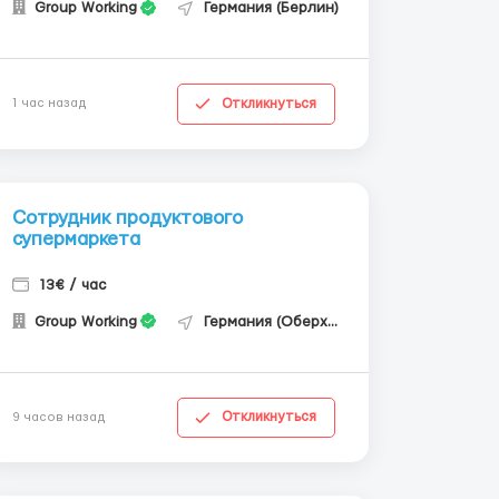
Group Working
Германия (Берлин)
Откликнуться
1 час назад
Сотрудник продуктового
супермаркета
13€ / час
Group Working
Германия (Оберхаузен)
Откликнуться
9 часов назад