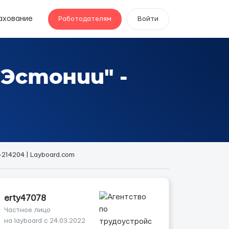
ахование
Работодателям
Войти
Эстонии" -
-214204 | Layboard.com
erty47078
Частное лицо
на layboard с 24.03.2022