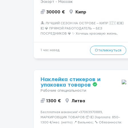
Эскорт - Массаж
30000 €
Кипр
🏝️ ЛУЧШИЙ СЕЗОН НА ОСТРОВЕ — КИПР 🇨🇾 💶💶
💶 💎 ПРЯМОЙ РАБОТОДАТЕЛЬ — БЕЗ
ПОСРЕДНИКОВ 💎 ✨ Хочешь красивую жизнь,
путешествия и высокий доход? Это твой шанс
изменить всё уже сейчас. 🔥 ПОЧЕМУ ИМЕННО МЫ:
— Опытная команда с годами практики —
Откликнуться
1 час назад
Стабильный поток клиентов (без ...
Наклейка стикеров и
упаковка товаров
Рабочие специальности
1300 €
Литва
Бесплатная вакансия! +37063970889,
МАРКИРОВЩИК ТОВАРОВ 📦 💶 Зарплата: 850–
1300 €/мес. (нетто) 📍 Вильнюс; 🔧 Обязанности:
🏷️ Маркировка товаров: наклейки, этикетки,