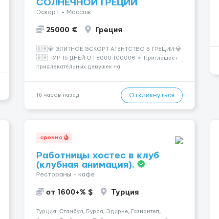
СОЛНЕЧНОЙ ГРЕЦИИ
Эскорт - Массаж
25000 €
Греция
🇬🇷💎 ЭЛИТНОЕ ЭСКОРТ-АГЕНТСТВО В ГРЕЦИИ 💎
🇬🇷 ТУР 15 ДНЕЙ ОТ 8000-10000€ 🔹 Приглашает
привлекательных девушек на
высокооплачиваемую работу в солнечной Греции!
🔹 Если ты любишь подарки, комфорт, внимание и
хорошие деньги 💶 — это предложение для тебя! 🔹
Откликнуться
16 часов назад
Требования: ✔️ Возраст от ...
срочно
Работницы хостес в клуб
(клубная анимация).
Рестораны - кафе
от 1600+% $
Турция
Турция: Стамбул, Бурса, Эдирне, Газиантеп,