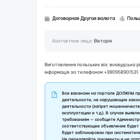
Договорная Другая валюта
Поль
Контактное лицо:
Вікторія
Виготовлення польських віз: воєвудська р
інформація за телефоном +380958901531
Все вакансии на портале ДОЛЖНЫ пр
деятельности, не нарушающие закон
деятельности (запрет мошенничеств
эксплуатации и т.д.). В случае выяв
требованиям — сообщите Администра
соответствующее объявление будет 
будет заблокирован при систематич
Не передавайте документы и не опла