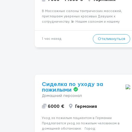
В Массажные салоны тантрических массажей,
приглашаем увереных красивых Девушек к
сотрудничеству. 💫 Нашим салонам и нашему
имени больше 13лет 💫 Мы находимся в городе
Берлин 💜Прямой работодатель 💙Большая
заработная плата 💚Мы гарантируем Наличие
Откликнуться
1 час назад
работы. Поток 💝 incall / Out...
Сиделка по уходу за
пожилыми
Домашний персонал
6000 €
Германия
Уход за пожилым пациентом в Германии
Предлагается уход за пожилым человеком в
домашней обстановке. Город: