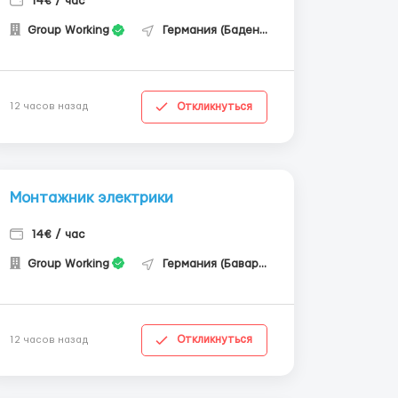
14€ / час
Group Working
Германия (Баден-Вюртемберг)
Откликнуться
12 часов назад
Монтажник электрики
14€ / час
Group Working
Германия (Бавария)
Откликнуться
12 часов назад