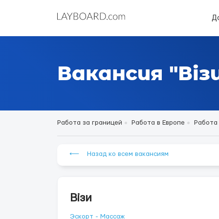
Д
Вакансия "Віз
Работа за границей
Работа в Европе
Работа
⟵ Назад ко всем вакансиям
Візи
Эскорт - Массаж