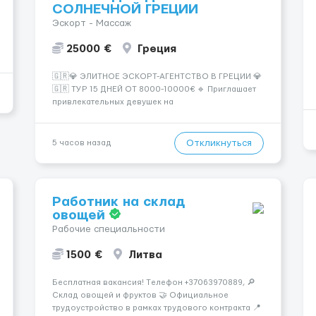
СОЛНЕЧНОЙ ГРЕЦИИ
Эскорт - Массаж
25000 €
Греция
🇬🇷💎 ЭЛИТНОЕ ЭСКОРТ-АГЕНТСТВО В ГРЕЦИИ 💎
🇬🇷 ТУР 15 ДНЕЙ ОТ 8000-10000€ 🔹 Приглашает
привлекательных девушек на
высокооплачиваемую работу в солнечной Греции!
🔹 Если ты любишь подарки, комфорт, внимание и
хорошие деньги 💶 — это предложение для тебя! 🔹
Откликнуться
5 часов назад
Требования: ✔️ Возраст от ...
Работник на склад
овощей
Рабочие специальности
1500 €
Литва
Бесплатная вакансия! Tелефон +37063970889, 🔎
Склад овощей и фруктов 🤝 Официальное
трудоустройство в рамках трудового контракта 📍