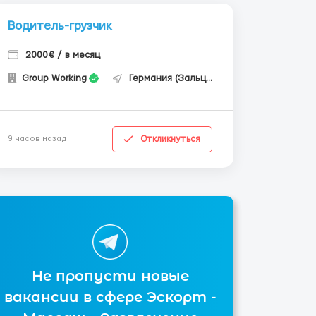
Водитель-грузчик
2000€ / в месяц
Group Working
Германия (Зальцгиттер)
Откликнуться
9 часов назад
Не пропусти новые
вакансии в сфере Эскорт -