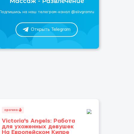
Массаж - Развлечение
Подпишись на наш телеграм-канал @slivgramru
Открыть Telegram
срочно
Victoria's Angels: Работа
для ухоженных девушек
На Европейском Кипре