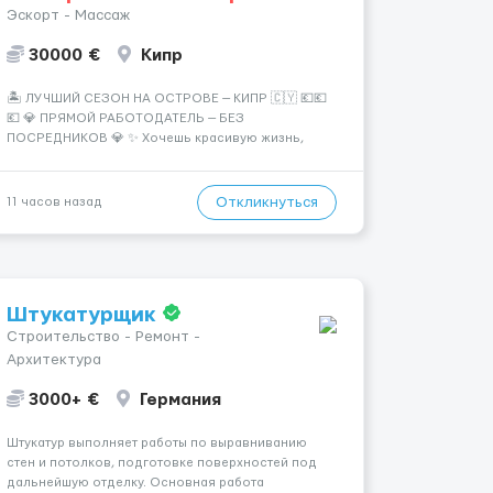
Эскорт - Массаж
30000 €
Кипр
🏝️ ЛУЧШИЙ СЕЗОН НА ОСТРОВЕ — КИПР 🇨🇾 💶💶
💶 💎 ПРЯМОЙ РАБОТОДАТЕЛЬ — БЕЗ
ПОСРЕДНИКОВ 💎 ✨ Хочешь красивую жизнь,
путешествия и высокий доход? Это твой шанс
изменить всё уже сейчас. 🔥 ПОЧЕМУ ИМЕННО МЫ:
— Опытная команда с годами практики —
Откликнуться
11 часов назад
Стабильный поток клиентов (без ...
Штукатурщик
Строительство - Ремонт -
Архитектура
3000+ €
Германия
Штукатур выполняет работы по выравниванию
стен и потолков, подготовке поверхностей под
дальнейшую отделку. Основная работа