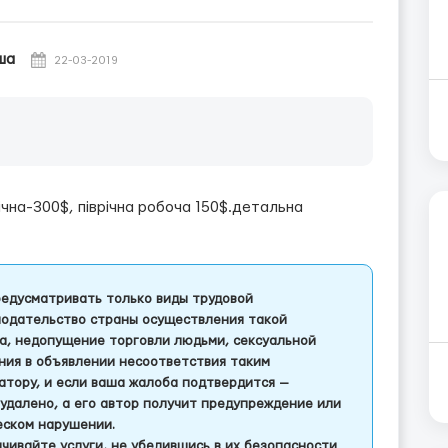
ша
22-03-2019
ічна-300$, піврічна робоча 150$.детальна
едусматривать только виды трудовой
одательство страны осуществления такой
а, недопущение торговли людьми, сексуальной
ления в объявлении несоответствия таким
тору, и если ваша жалоба подтвердится —
удалено, а его автор получит предупреждение или
еском нарушении.
чивайте услуги, не убедившись в их безопасности