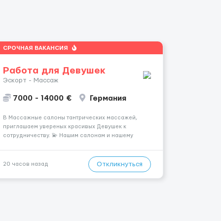
СРОЧНАЯ ВАКАНСИЯ
Работа для Девушек
Эскорт - Массаж
7000 - 14000 €
Германия
В Массажные салоны тантрических массажей,
приглашаем увереных красивых Девушек к
сотрудничеству. 💫 Нашим салонам и нашему
имени больше 13лет 💫 Мы находимся в городе
Берлин 💜Прямой работодатель 💙Большая
заработная плата 💚Мы гарантируем Наличие
Откликнуться
20 часов назад
работы. Поток 💝 incall / Out...