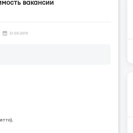
имость вакансии
21-03-2019
етто).