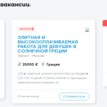
 вакансии
.
срочно
ЭЛИТНАЯ И
ВЫСОКООПЛАЧИВАЕМАЯ
РАБОТА ДЛЯ ДЕВУШЕК В
СОЛНЕЧНОЙ ГРЕЦИИ
Эскорт - Массаж
25000 €
Греция
🇬🇷💎 ЭЛИТНОЕ ЭСКОРТ-АГЕНТСТВО В ГРЕЦИИ 💎
🇬🇷 ТУР 15 ДНЕЙ ОТ 8000-10000€ 🔹 Приглашает
привлекательных девушек на
высокооплачиваемую работу в солнечной Греции!
🔹 Если ты любишь подарки, комфорт, внимание и
хорошие деньги 💶 — это предложение для тебя! 🔹
Откликнуться
19 часов назад
Требования: ✔️ Возраст от ...