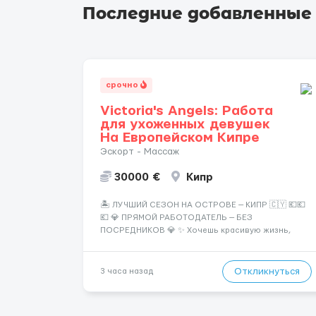
Последние добавленные
срочно
Victoria's Angels: Работа
для ухоженных девушек
На Европейском Кипре
Эскорт - Массаж
30000 €
Кипр
🏝️ ЛУЧШИЙ СЕЗОН НА ОСТРОВЕ — КИПР 🇨🇾 💶💶
💶 💎 ПРЯМОЙ РАБОТОДАТЕЛЬ — БЕЗ
ПОСРЕДНИКОВ 💎 ✨ Хочешь красивую жизнь,
путешествия и высокий доход? Это твой шанс
изменить всё уже сейчас. 🔥 ПОЧЕМУ ИМЕННО МЫ:
— Опытная команда с годами практики —
Откликнуться
3 часа назад
Стабильный поток клиентов (без ...