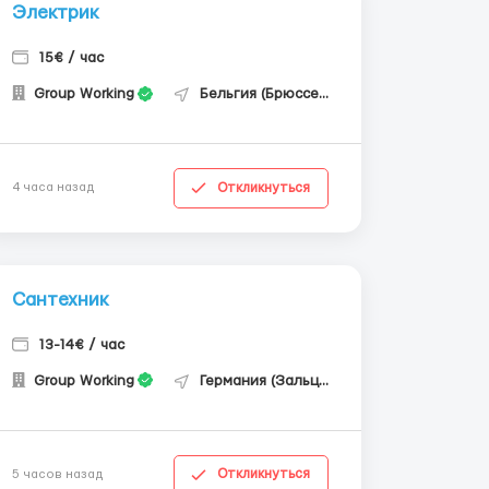
Электрик
15€ / час
Group Working
Бельгия (Брюссель)
Откликнуться
4 часа назад
Сантехник
13-14€ / час
Group Working
Германия (Зальцгиттер)
Откликнуться
5 часов назад