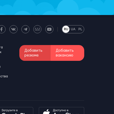
RU
UA
PL
та
Добавить
Добавить
м
резюме
вакансию
и
бства