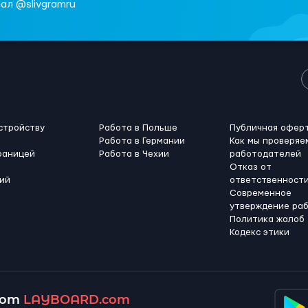
ал @slivgramru
стройству
Работа в Польше
Публичная офер
Работа в Германии
Как мы проверяе
раницей
Работа в Чехии
работодателей
Отказ от
ий
ответственност
Современное
утверждение ра
Политика жалоб
Кодекс этики
 от
LAYBOARD.com