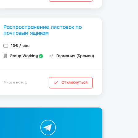
Распространение листовок по
почтовым ящикам
10€ / час
Group Working
Германия (Бремен)
Откликнуться
4 часа назад