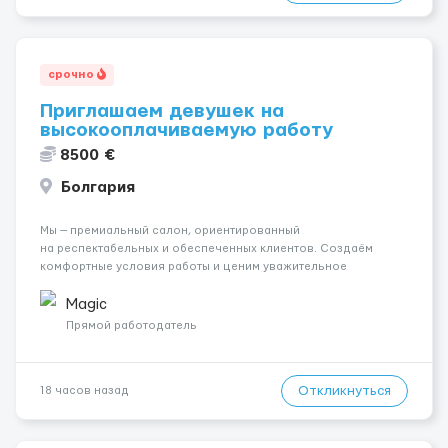
срочно
Приглашаем девушек на
высокооплачиваемую работу
8500 €
Болгария
Мы — премиальный салон, ориентированный
на респектабельных и обеспеченных клиентов. Создаём
комфортные условия работы и ценим уважительное
отношение к каждой сотруднице. Что мы предлагаем:
💎 Высокий доход — от 2000 € в неделю и выше 💎 Честная
Magic
сис...
Прямой работодатель
Откликнуться
18 часов назад