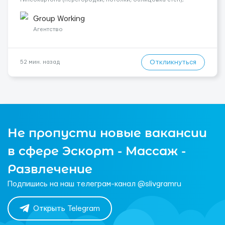
Подготовка поверхностей под отделку; - Выполнение
малярных работ (шпатлевка, грунтовка, покраска); -
Group Working
Штукатурные работы ...
Агентство
Откликнуться
52 мин. назад
Не пропусти новые вакансии
в сфере Эскорт - Массаж -
Развлечение
Подпишись на наш телеграм-канал @slivgramru
Открыть Telegram