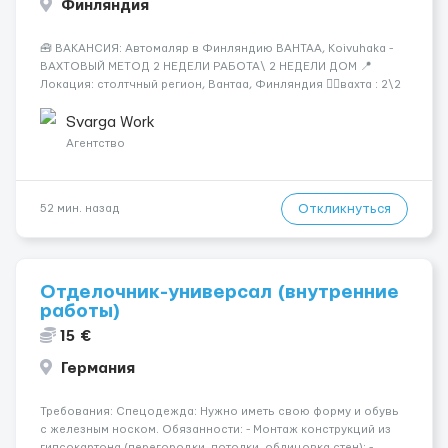
Финляндия
🧰 ВАКАНСИЯ: Автомаляр в Финляндию ВАНТАА, Koivuhaka -
ВАХТОВЫЙ МЕТОД 2 НЕДЕЛИ РАБОТА\ 2 НЕДЕЛИ ДОМ 📍
Локация: столтчный регион, Вантаа, Финляндия 👌🏻вахта : 2\2
недели 📅 Старт: как только вас утверждают 💶 Зарплата: 19 €/
час брутто 🏠 Жильё: предоставляется БЕСПЛАТНО 📞
Svarga Work
Контакт: +3725672...
Агентство
Откликнуться
52 мин. назад
Отделочник-универсал (внутренние
работы)
15 €
Германия
Требования: Спецодежда: Нужно иметь свою форму и обувь
с железным носком. Обязанности: - Монтаж конструкций из
гипсокартона (перегородки, потолки, облицовка стен); -