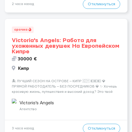
Откликнуться
2 часа назад
срочно
Victoria's Angels: Работа для
ухоженных девушек На Европейском
Кипре
30000 €
Кипр
🏝️ ЛУЧШИЙ СЕЗОН НА ОСТРОВЕ — КИПР 🇨🇾 💶💶💶 💎
ПРЯМОЙ РАБОТОДАТЕЛЬ — БЕЗ ПОСРЕДНИКОВ 💎 ✨ Хочешь
красивую жизнь, путешествия и высокий доход? Это твой
шанс изменить всё уже сейчас. 🔥 ПОЧЕМУ ИМЕННО МЫ: —
Опытная команда с годами практики — Стабильный поток
Victoria's Angels
клиентов (без ...
Агентство
Откликнуться
3 часа назад