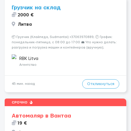
Грузчик на склад
2000 €
Литва
📦 Грузчик (Клайпеда, Sudmantai) +37063970889; 🕗 График:
понедельник–пятница, с 08:00 до 17:00 💼 Что нужно делать:
разгрузка и погрузка машин и контейнеров (вручную);
сортировка товара; поддержание порядка на складе;
выполнение других поручений заведующего складом. ✅
RBK Litva
Требования: ...
Агентство
Откликнуться
45 мин. назад
СРОЧНО
Автомаляр в Вантаа
19 €