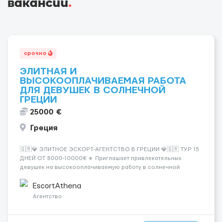
вакансии
.
срочно
ЭЛИТНАЯ И
ВЫСОКООПЛАЧИВАЕМАЯ РАБОТА
ДЛЯ ДЕВУШЕК В СОЛНЕЧНОЙ
ГРЕЦИИ
25000 €
Греция
🇬🇷💎 ЭЛИТНОЕ ЭСКОРТ-АГЕНТСТВО В ГРЕЦИИ 💎🇬🇷 ТУР 15
ДНЕЙ ОТ 8000-10000€ 🔹 Приглашает привлекательных
девушек на высокооплачиваемую работу в солнечной
Греции! 🔹 Если ты любишь подарки, комфорт, внимание и
хорошие деньги 💶 — это предложение для тебя! 🔹
EscortAthena
Требования: ✔️ Возраст от ...
Агентство