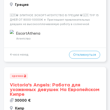
Греция
🇬🇷💎 ЭЛИТНОЕ ЭСКОРТ-АГЕНТСТВО В ГРЕЦИИ 💎🇬🇷 ТУР 15
ДНЕЙ ОТ 8000-10000€ 🔹 Приглашает привлекательных
девушек на высокооплачиваемую работу в солнечной
Греции! 🔹 Если ты любишь подарки, комфорт, внимание и
хорошие деньги 💶 — это предложение для тебя! 🔹
EscortAthena
Требования: ✔️ Возраст от ...
Агентство
Откликнуться
4 часа назад
срочно
Victoria's Angels: Работа для
ухоженных девушек На Европейском
Кипре
30000 €
Кипр