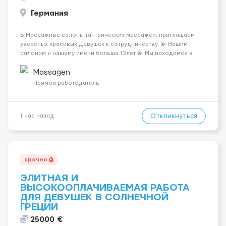
Германия
В Массажные салоны тантрических массажей, приглашаем
увереных красивых Девушек к сотрудничеству. 💫 Нашим
салонам и нашему имени больше 13лет 💫 Мы находимся в
городе Берлин 💜Прямой работодатель 💙Большая
заработная плата 💚Мы гарантируем Наличие работы. Поток 💝
Massagen
incall / Out...
Прямой работодатель
Откликнуться
1 час назад
срочно
ЭЛИТНАЯ И
ВЫСОКООПЛАЧИВАЕМАЯ РАБОТА
ДЛЯ ДЕВУШЕК В СОЛНЕЧНОЙ
ГРЕЦИИ
25000 €