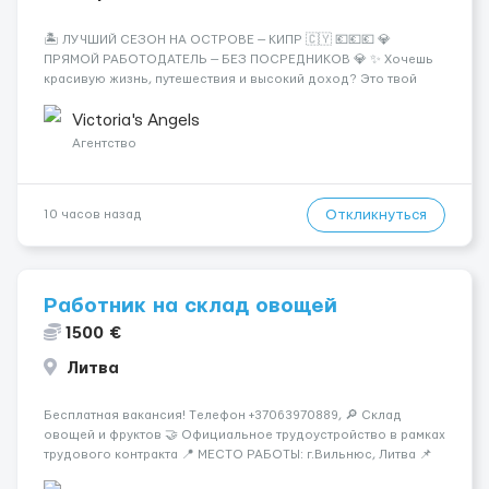
🏝️ ЛУЧШИЙ СЕЗОН НА ОСТРОВЕ — КИПР 🇨🇾 💶💶💶 💎
ПРЯМОЙ РАБОТОДАТЕЛЬ — БЕЗ ПОСРЕДНИКОВ 💎 ✨ Хочешь
красивую жизнь, путешествия и высокий доход? Это твой
шанс изменить всё уже сейчас. 🔥 ПОЧЕМУ ИМЕННО МЫ: —
Опытная команда с годами практики — Стабильный поток
Victoria's Angels
клиентов (без ...
Агентство
Откликнуться
10 часов назад
Работник на склад овощей
1500 €
Литва
Бесплатная вакансия! Tелефон +37063970889, 🔎 Склад
овощей и фруктов 🤝 Официальное трудоустройство в рамках
трудового контракта 📍 МЕСТО РАБОТЫ: г.Вильнюс, Литва 📌
ТРЕБОВАНИЯ: - Мужчины и Женщины / пары возраст 18-45 лет