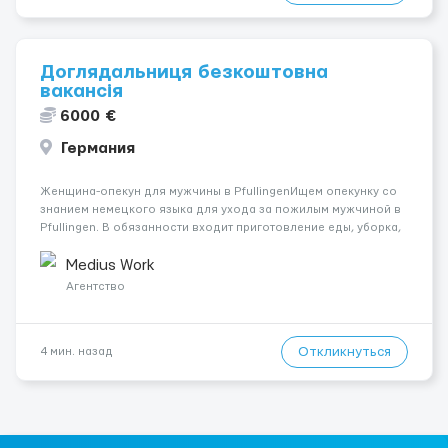
Доглядальниця безкоштовна
вакансія
6000 €
Германия
Женщина-опекун для мужчины в PfullingenИщем опекунку со
знанием немецкого языка для ухода за пожилым мужчиной в
Pfullingen. В обязанности входит приготовление еды, уборка,
покупки и базовый уход. Паление разрешено только вне
дома.Пациент использует вспомогательные средства для
Medius Work
передвижения, физическ...
Агентство
Откликнуться
4 мин. назад