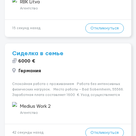
- медкомиссия 30 евро (с ЗП) - работа в темпе - разговорный
RBK Litva
русский...
Агентство
Откликнуться
15 секунд назад
Сиделка в семье
6000 €
Германия
Спокойная работа с проживанием Работа без интенсивных
физических нагрузок. Место работы — Bad Sobernheim, 55566.
Заработная плата составляет 1600 €. Уход осуществляется
за чоловіком. Мобильность пациента: Мобільний на візку
(потрібна допомога при п...
Medius Work 2
Агентство
Откликнуться
42 секунды назад