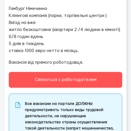
Гамбург Німечинна
Клінінгові компанія (парки, торгівельні центри )
Виїзд на вже
️житло безкоштовне (квартири 2 /4 людини в кімнаті)
️6/8 годин вдень
️5 днів в тиждень
️ставка 1000 евро нетто в місяць.
Вакансія від прямого роботодавця.
Связаться с работодателем
Все вакансии на портале ДОЛЖНЫ
предусматривать только виды трудовой
деятельности, не нарушающие
законодательство страны осуществления
такой деятельности (запрет мошенничества,