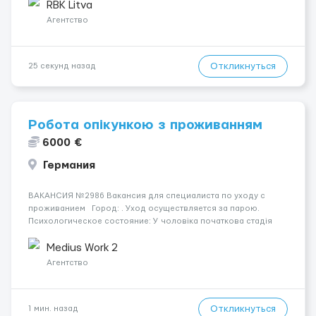
косметика и др. 👨‍🏫 Всему обучаем на месте — опы...
RBK Litva
Агентство
Откликнуться
25 секунд назад
Робота опікункою з проживанням
6000 €
Германия
ВАКАНСИЯ №2986 Вакансия для специалиста по уходу с
проживанием Город: . Уход осуществляется за парою.
Психологическое состояние: У чоловіка початкова стадія
деменції. Мобильность пациента: Чоловік мобільний з
ходунками (ролатор, палиця). Ночью пациент: Чоловік іноді
Medius Work 2
проки...
Агентство
Откликнуться
1 мин. назад