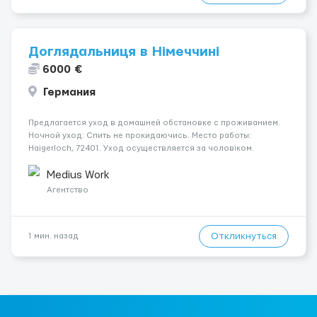
Доглядальниця в Німеччині
6000 €
Германия
Предлагается уход в домашней обстановке с проживанием.
Ночной уход: Спить не прокидаючись. Место работы:
Haigerloch, 72401. Уход осуществляется за чоловіком.
Психологическое состояние: В ясному розумі. Мобильность
пациента: Прикутий до ліжка (можливість сидіти є). Условия
Medius Work
и...
Агентство
Откликнуться
1 мин. назад