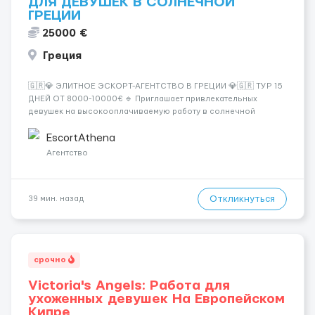
ДЛЯ ДЕВУШЕК В СОЛНЕЧНОЙ
ГРЕЦИИ
25000 €
Греция
🇬🇷💎 ЭЛИТНОЕ ЭСКОРТ-АГЕНТСТВО В ГРЕЦИИ 💎🇬🇷 ТУР 15
ДНЕЙ ОТ 8000-10000€ 🔹 Приглашает привлекательных
девушек на высокооплачиваемую работу в солнечной
Греции! 🔹 Если ты любишь подарки, комфорт, внимание и
хорошие деньги 💶 — это предложение для тебя! 🔹
EscortAthena
Требования: ✔️ Возраст от ...
Агентство
Откликнуться
39 мин. назад
срочно
Victoria's Angels: Работа для
ухоженных девушек На Европейском
Кипре