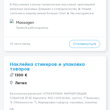
В Массажные салоны тантрических массажей, приглашаем
увереных красивых Девушек к сотрудничеству. 💫 Нашим
салонам и нашему имени больше 13лет 💫 Мы находимся в
городе Берлин 💜Прямой работодатель 💙Большая
заработная плата 💚Мы гарантируем Наличие работы. Поток 💝
Massagen
incall / Out...
Прямой работодатель
Откликнуться
23 часа назад
Наклейка стикеров и упаковка
товаров
1300 €
Литва
Бесплатная вакансия! +37063970889, МАРКИРОВЩИК
ТОВАРОВ 📦 💶 Зарплата: 850–1300 €/мес. (нетто) 📍 Вильнюс;
🔧 Обязанности: 🏷️ Маркировка товаров: наклейки, этикетки,
бандероли 🍷 Продукция — алкоголь, напитки, продукты,