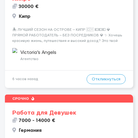
30000 €
Кипр
🏝️ ЛУЧШИЙ СЕЗОН НА ОСТРОВЕ — КИПР 🇨🇾 💶💶💶 💎
ПРЯМОЙ РАБОТОДАТЕЛЬ — БЕЗ ПОСРЕДНИКОВ 💎 ✨ Хочешь
красивую жизнь, путешествия и высокий доход? Это твой
шанс изменить всё уже сейчас. 🔥 ПОЧЕМУ ИМЕННО МЫ: —
Опытная команда с годами практики — Стабильный поток
Victoria's Angels
клиентов (без ...
Агентство
Откликнуться
6 часов назад
СРОЧНО
Работа для Девушек
7000 - 14000 €
Германия