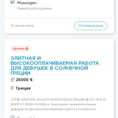
заработная плата 💚Мы гарантируем Наличие работы. Поток 💝
Massagen
incall / Out...
Прямой работодатель
Откликнуться
15 часов назад
срочно
ЭЛИТНАЯ И
ВЫСОКООПЛАЧИВАЕМАЯ РАБОТА
ДЛЯ ДЕВУШЕК В СОЛНЕЧНОЙ
ГРЕЦИИ
25000 €
Греция
🇬🇷💎 ЭЛИТНОЕ ЭСКОРТ-АГЕНТСТВО В ГРЕЦИИ 💎🇬🇷 ТУР 15
ДНЕЙ ОТ 8000-10000€ 🔹 Приглашает привлекательных
девушек на высокооплачиваемую работу в солнечной
Греции! 🔹 Если ты любишь подарки, комфорт, внимание и