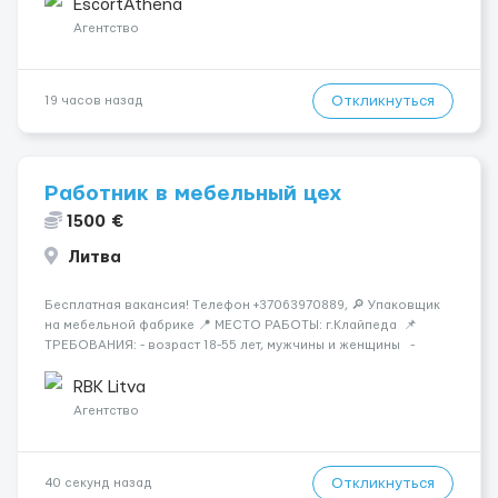
хорошие деньги 💶 — это предложение для тебя! 🔹
EscortAthena
Требования: ✔️ Возраст от ...
Агентство
Откликнуться
19 часов назад
Работник в мебельный цех
1500 €
Литва
Бесплатная вакансия! Tелефон +37063970889, 🔎 Упаковщик
на мебельной фабрике 📍 МЕСТО РАБОТЫ: г.Клайпеда 📌
ТРЕБОВАНИЯ: - возраст 18-55 лет, мужчины и женщины -
можно без опыта работы 💳 ОПЛАТА ТРУДА: - ставка 6 евро/
час нетто 📃 ОБЯЗАННОСТИ: - с...
RBK Litva
Агентство
Откликнуться
40 секунд назад