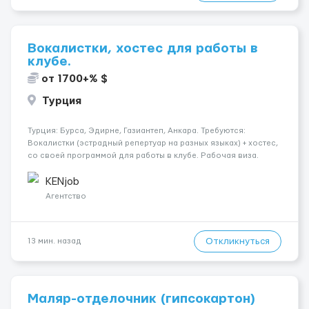
Вокалистки, хостес для работы в
клубе.
от 1700+% $
Турция
Турция: Бурса, Эдирне, Газиантеп, Анкара. Требуются:
Вокалистки (эстрадный репертуар на разных языках) + хостеc,
со своей программой для работы в клубе. Рабочая виза.
Контракт от четырех месяцев до года. Короткий контракт от
одного до трех месяцев. Мед. страховка. Высокая зарплат...
KENjob
Агентство
Откликнуться
13 мин. назад
Маляр-отделочник (гипсокартон)