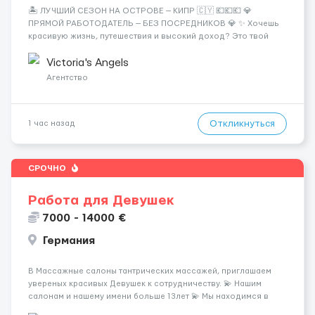
🏝️ ЛУЧШИЙ СЕЗОН НА ОСТРОВЕ — КИПР 🇨🇾 💶💶💶 💎
ПРЯМОЙ РАБОТОДАТЕЛЬ — БЕЗ ПОСРЕДНИКОВ 💎 ✨ Хочешь
красивую жизнь, путешествия и высокий доход? Это твой
шанс изменить всё уже сейчас. 🔥 ПОЧЕМУ ИМЕННО МЫ: —
Опытная команда с годами практики — Стабильный поток
Victoria's Angels
клиентов (без ...
Агентство
Откликнуться
1 час назад
СРОЧНО
Работа для Девушек
7000 - 14000 €
Германия
В Массажные салоны тантрических массажей, приглашаем
увереных красивых Девушек к сотрудничеству. 💫 Нашим
салонам и нашему имени больше 13лет 💫 Мы находимся в
городе Берлин 💜Прямой работодатель 💙Большая