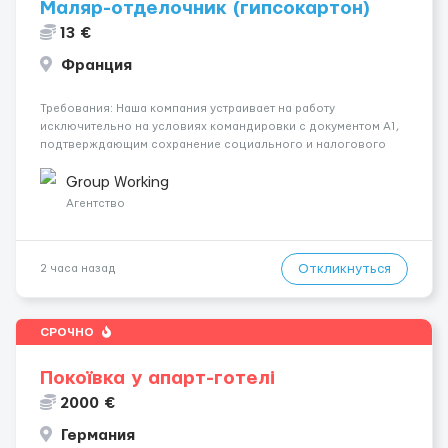
Маляр-отделочник (гипсокартон)
13 €
Франция
Требования: Наша компания устраивает на работу
исключительно на условиях командировки с документом A1,
подтверждающим сохранение социального и налогового
статуса в стране проживания во время работы в ЕС.Документ
A1 могут получить граждане стран с упрощенным доступом к
Group Working
рынку труда ЕС (Укра...
Агентство
Откликнуться
2 часа назад
СРОЧНО
Покоївка у апарт-готелі
2000 €
Германия