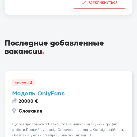
Откликнуться
Последние добавленные
вакансии
.
срочно
Модель OnlyFans
20000 €
Словакия
Що ми пропонуємо:Безкоштовне навчання.Гнучкий графік
роботи.Повний супровід Своєчасні виплати.Конфіденційність
і безпечні умови співпраці.Вимоги:Вік від 18