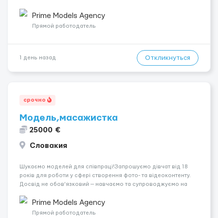
років.Відповідальність.Бажання працювати та
розвиватися.Досвід не обов’язковий.Якщо вас зацікавила
Prime Models Agency
вакансія — залишайте відгук, і ми зв’яжемося ...
Прямой работодатель
Откликнуться
1 день назад
срочно
Модель,масажистка
25000 €
Словакия
Шукаємо моделей для співпраці!Запрошуємо дівчат від 18
років для роботи у сфері створення фото- та відеоконтенту.
Досвід не обов’язковий — навчаємо та супроводжуємо на
всіх етапах. Пропонуємо гнучкий графік, стабільний дохід,
конфіденційність і професійну підтримку. Працюємо офіційно,
Prime Models Agency
поважаємо особ...
Прямой работодатель