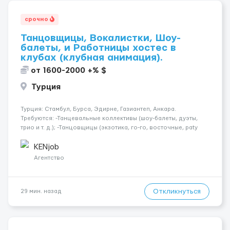
срочно
Танцовщицы, Вокалистки, Шоу-
балеты, и Работницы хостес в
клубах (клубная анимация).
от 1600-2000 +% $
Турция
Турция: Стамбул, Бурса, Эдирне, Газиантеп, Анкара.
Требуются: -Танцевальные коллективы (шоу-балеты, дуэты,
трио и т. д.); -Танцовщицы (экзотика, го-го, восточные, paty
girls, и т. д.); -Вокалистки (эстрадный репертуар на разных
языках); -Гимнастки; -Работницы хостесc в кл...
KENjob
Агентство
Откликнуться
29 мин. назад