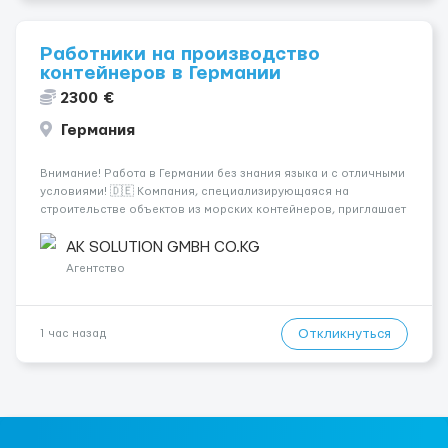
Работники на производство
контейнеров в Германии
2300 €
Германия
Внимание! Работа в Германии без знания языка и с отличными
условиями! 🇩🇪 Компания, специализирующаяся на
строительстве объектов из морских контейнеров, приглашает
специалистов на следующие позиции: - Электрики 💡 -
Монтажники ⚒ - Плиточники 🪜 - Сантехники 🚰 - Сварщики 🔧 -
AK SOLUTION GMBH CO.KG
Маляры 🎨 - Садовни...
Агентство
Откликнуться
1 час назад