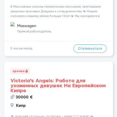
В Массажные салоны тантрических массажей, приглашаем
увереных красивых Девушек к сотрудничеству. 💫 Нашим
салонам и нашему имени больше 13лет 💫 Мы находимся в
городе Берлин 💜Прямой работодатель 💙Большая
заработная плата 💚Мы гарантируем Наличие работы. Поток 💝
Massagen
incall / Out...
Прямой работодатель
Откликнуться
5 часов назад
срочно
Victoria's Angels: Работа для
ухоженных девушек На Европейском
Кипре
30000 €
Кипр
🏝️ ЛУЧШИЙ СЕЗОН НА ОСТРОВЕ — КИПР 🇨🇾 💶💶💶 💎