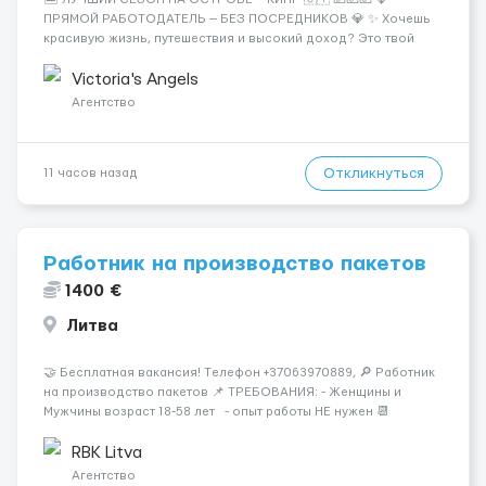
ПРЯМОЙ РАБОТОДАТЕЛЬ — БЕЗ ПОСРЕДНИКОВ 💎 ✨ Хочешь
красивую жизнь, путешествия и высокий доход? Это твой
шанс изменить всё уже сейчас. 🔥 ПОЧЕМУ ИМЕННО МЫ: —
Опытная команда с годами практики — Стабильный поток
Victoria's Angels
клиентов (без ...
Агентство
Откликнуться
11 часов назад
Работник на производство пакетов
1400 €
Литва
🤝 Бесплатная вакансия! Tелефон +37063970889, 🔎 Работник
на производство пакетов 📌 ТРЕБОВАНИЯ: - Женщины и
Мужчины возраст 18-58 лет - опыт работы НЕ нужен 📆
ГРАФИК РАБОТЫ: - график работы (в зависимости от отдела и
должности), смены по 11-12 часов 💳 ОПЛАТА ...
RBK Litva
Агентство