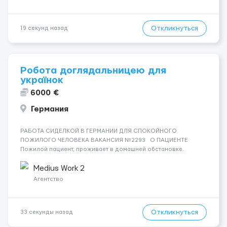
Откликнуться
19 секунд назад
Робота доглядальницею для
українок
6000 €
Германия
РАБОТА СИДЕЛКОЙ В ГЕРМАНИИ ДЛЯ СПОКОЙНОГО
ПОЖИЛОГО ЧЕЛОВЕКА ВАКАНСИЯ №2293 О ПАЦИЕНТЕ
Пожилой пациент, проживает в домашней обстановке.
Состояние стабильное, ориентирован, без агрессии и
сложных состояний. СОСТОЯНИЕ И УХОД Необходим
Medius Work 2
базовый уход и помощь в повседне...
Агентство
Откликнуться
33 секунды назад