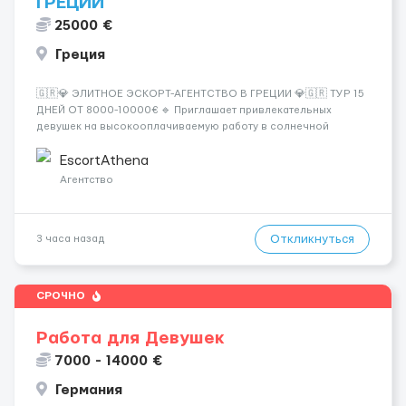
ГРЕЦИИ
25000 €
Греция
🇬🇷💎 ЭЛИТНОЕ ЭСКОРТ-АГЕНТСТВО В ГРЕЦИИ 💎🇬🇷 ТУР 15
ДНЕЙ ОТ 8000-10000€ 🔹 Приглашает привлекательных
девушек на высокооплачиваемую работу в солнечной
Греции! 🔹 Если ты любишь подарки, комфорт, внимание и
хорошие деньги 💶 — это предложение для тебя! 🔹
EscortAthena
Требования: ✔️ Возраст от ...
Агентство
Откликнуться
3 часа назад
СРОЧНО
Работа для Девушек
7000 - 14000 €
Германия