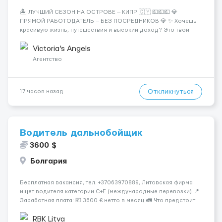
🏝️ ЛУЧШИЙ СЕЗОН НА ОСТРОВЕ — КИПР 🇨🇾 💶💶💶 💎
ПРЯМОЙ РАБОТОДАТЕЛЬ — БЕЗ ПОСРЕДНИКОВ 💎 ✨ Хочешь
красивую жизнь, путешествия и высокий доход? Это твой
шанс изменить всё уже сейчас. 🔥 ПОЧЕМУ ИМЕННО МЫ: —
Опытная команда с годами практики — Стабильный поток
Victoria's Angels
клиентов (без ...
Агентство
Откликнуться
17 часов назад
Водитель дальнобойщик
3600 $
Болгария
Бесплатная вакансия, тел. +37063970889, Литовская фирма
ищет водителя категории C+E (международные перевозки) 📍
Заработная плата: 💶 3600 € нетто в месяц 🚛 Что предстоит
делать: Международные перевозки на тентах и
рефрижераторах. В среднем 400–500 км в день. Погрузки и
RBK Litva