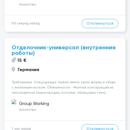
разгрузки...
Агентство
Откликнуться
50 секунд назад
Отделочник-универсал (внутренние
работы)
15 €
Германия
Требования: Спецодежда: Нужно иметь свою форму и обувь
с железным носком. Обязанности: - Монтаж конструкций из
гипсокартона (перегородки, потолки, облицовка стен); -
Подготовка поверхностей под отделку; - Выполнение
малярных работ (шпатлевка, грунтовка, покраска); -
Group Working
Штукатурные работы ...
Агентство
Откликнуться
1 час назад