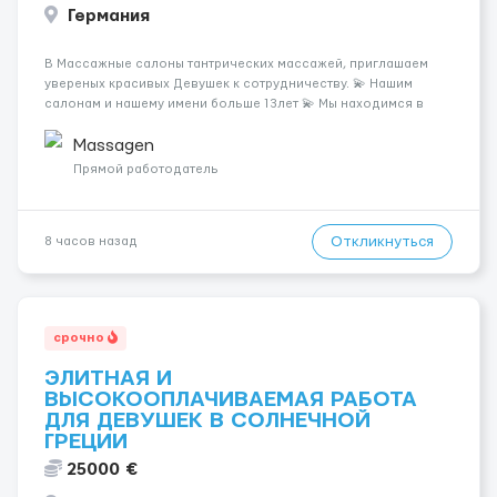
Германия
В Массажные салоны тантрических массажей, приглашаем
увереных красивых Девушек к сотрудничеству. 💫 Нашим
салонам и нашему имени больше 13лет 💫 Мы находимся в
городе Берлин 💜Прямой работодатель 💙Большая
заработная плата 💚Мы гарантируем Наличие работы. Поток 💝
Massagen
incall / Out...
Прямой работодатель
Откликнуться
8 часов назад
срочно
ЭЛИТНАЯ И
ВЫСОКООПЛАЧИВАЕМАЯ РАБОТА
ДЛЯ ДЕВУШЕК В СОЛНЕЧНОЙ
ГРЕЦИИ
25000 €