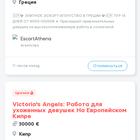
Греция
🇬🇷💎 ЭЛИТНОЕ ЭСКОРТ-АГЕНТСТВО В ГРЕЦИИ 💎🇬🇷 ТУР 15
ДНЕЙ ОТ 8000-10000€ 🔹 Приглашает привлекательных
девушек на высокооплачиваемую работу в солнечной
Греции! 🔹 Если ты любишь подарки, комфорт, внимание и
хорошие деньги 💶 — это предложение для тебя! 🔹
EscortAthena
Требования: ✔️ Возраст от ...
Агентство
Откликнуться
11 часов назад
срочно
Victoria's Angels: Работа для
ухоженных девушек На Европейском
Кипре
30000 €
Кипр