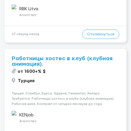
женщины • Без опыта работы • Ответственность и желание
работать • Готовность работать в ...
RBK Litva
Агентство
Откликнуться
27 секунд назад
Работницы хостес в клуб (клубная
анимация).
от 1600+% $
Турция
Турция: Стамбул, Бурса, Эдирне, Газиантеп, Анкара.
Требуются: Работницы хостесc в клубе (клубная анимация).
Рабочая виза. Контракт от четырех месяцев до года.
Короткий контракт от одного до трех месяцев. Мед.
страховка. Высокая зарплата + %. Легально. Безопасно.
KENjob
*Коммуникабел...
Агентство