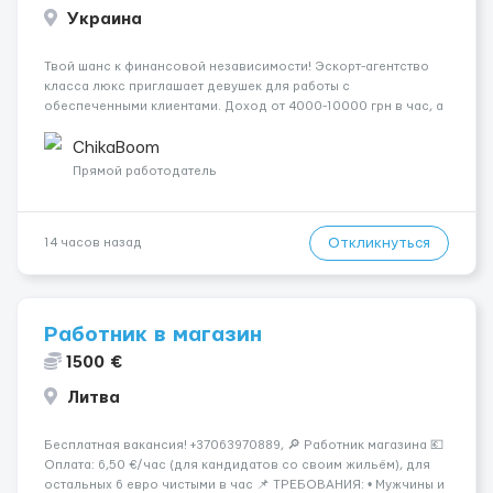
Украина
Твой шанс к финансовой независимости! Эскорт-агентство
класса люкс приглашает девушек для работы с
обеспеченными клиентами. Доход от 4000-10000 грн в час, а
за неделю — от 1500$. Ты сама выбираешь график, а чаевые
всегда остаются у тебя. Предоставляем хорошие
ChikaBoom
Апартаменты , безопасность и ...
Прямой работодатель
Откликнуться
14 часов назад
Работник в магазин
1500 €
Литва
Бесплатная вакансия! +37063970889, 🔎 Работник магазина 💶
Оплата: 6,50 €/час (для кандидатов со своим жильём), для
остальных 6 евро чистыми в час 📌 ТРЕБОВАНИЯ: • Мужчины и