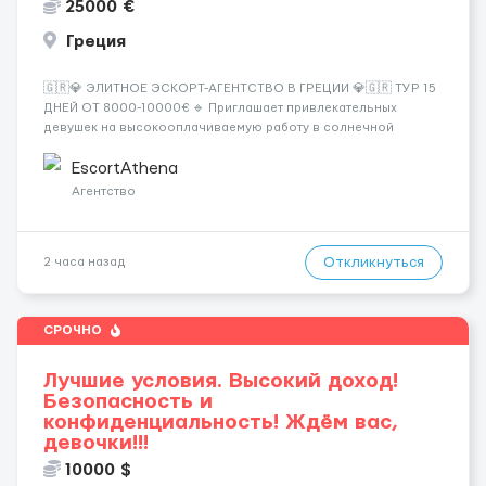
25000 €
Греция
🇬🇷💎 ЭЛИТНОЕ ЭСКОРТ-АГЕНТСТВО В ГРЕЦИИ 💎🇬🇷 ТУР 15
ДНЕЙ ОТ 8000-10000€ 🔹 Приглашает привлекательных
девушек на высокооплачиваемую работу в солнечной
Греции! 🔹 Если ты любишь подарки, комфорт, внимание и
хорошие деньги 💶 — это предложение для тебя! 🔹
EscortAthena
Требования: ✔️ Возраст от ...
Агентство
Откликнуться
2 часа назад
СРОЧНО
Лучшие условия. Высокий доход!
Безопасность и
конфиденциальность! Ждём вас,
девочки!!!
10000 $