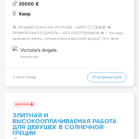
30000 €
Кипр
🏝️ ЛУЧШИЙ СЕЗОН НА ОСТРОВЕ — КИПР 🇨🇾 💶💶💶 💎
ПРЯМОЙ РАБОТОДАТЕЛЬ — БЕЗ ПОСРЕДНИКОВ 💎 ✨ Хочешь
красивую жизнь, путешествия и высокий доход? Это твой
шанс изменить всё уже сейчас. 🔥 ПОЧЕМУ ИМЕННО МЫ: —
Опытная команда с годами практики — Стабильный поток
Victoria's Angels
клиентов (без ...
Агентство
Откликнуться
2 часа назад
срочно
ЭЛИТНАЯ И
ВЫСОКООПЛАЧИВАЕМАЯ РАБОТА
ДЛЯ ДЕВУШЕК В СОЛНЕЧНОЙ
ГРЕЦИИ