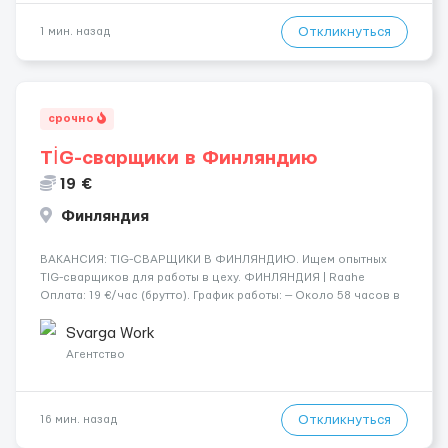
Откликнуться
1 мин. назад
срочно
TİG-сварщики в Финляндию
19 €
Финляндия
​​ВАКАНСИЯ: TIG-СВАРЩИКИ В ФИНЛЯНДИЮ. Ищем опытных
TIG-сварщиков для работы в цеху. ФИНЛЯНДИЯ | Raahe
Оплата: 19 €/час (брутто). График работы: — Около 58 часов в
неделю гарантированно. — Возможны дополнительные
переработки. Дата начала: — Как можно скорее....
Svarga Work
Агентство
Откликнуться
16 мин. назад