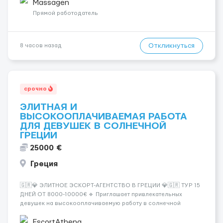
заработная плата 💚Мы гарантируем Наличие работы. Поток 💝
Massagen
incall / Out...
Прямой работодатель
Откликнуться
8 часов назад
срочно
ЭЛИТНАЯ И
ВЫСОКООПЛАЧИВАЕМАЯ РАБОТА
ДЛЯ ДЕВУШЕК В СОЛНЕЧНОЙ
ГРЕЦИИ
25000 €
Греция
🇬🇷💎 ЭЛИТНОЕ ЭСКОРТ-АГЕНТСТВО В ГРЕЦИИ 💎🇬🇷 ТУР 15
ДНЕЙ ОТ 8000-10000€ 🔹 Приглашает привлекательных
девушек на высокооплачиваемую работу в солнечной
Греции! 🔹 Если ты любишь подарки, комфорт, внимание и
хорошие деньги 💶 — это предложение для тебя! 🔹
EscortAthena