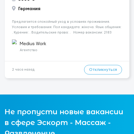
Германия
Предлагается спокойный уход в условиях проживания.
Условия и требования: Пол кандидата: жіноча. Язык общения:
. Курение: . Водительские права: . Номер вакансии: 2183
КОНТАКТЫ ДЛЯ УТОЧНЕНИЯ УСЛОВИЙ Польша +48 459 567 591
Укр...
Medius Work
Агентство
Откликнуться
2 часа назад
Не пропусти новые вакансии
в сфере Эскорт - Массаж -
Развлечение