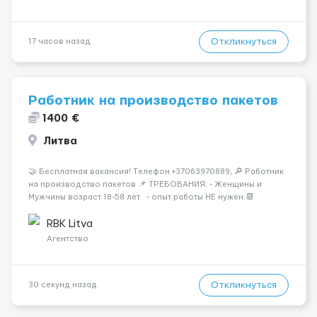
Откликнуться
17 часов назад
Работник на производство пакетов
1400 €
Литва
🤝 Бесплатная вакансия! Tелефон +37063970889, 🔎 Работник
на производство пакетов 📌 ТРЕБОВАНИЯ: - Женщины и
Мужчины возраст 18-58 лет - опыт работы НЕ нужен 📆
ГРАФИК РАБОТЫ: - график работы (в зависимости от отдела и
должности), смены по 11-12 часов 💳 ОПЛАТА ...
RBK Litva
Агентство
Откликнуться
30 секунд назад