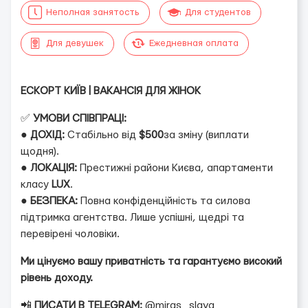
Неполная занятость
Для студентов
Для девушек
Ежедневная оплата
ЕСКОРТ КИЇВ | ВАКАНСІЯ ДЛЯ ЖІНОК
✅
УМОВИ СПІВПРАЦІ:
●
ДОХІД:
Стабільно від
$500
за зміну (виплати
щодня).
●
ЛОКАЦІЯ:
Престижні райони Києва, апартаменти
класу
LUX
.
●
БЕЗПЕКА:
Повна конфіденційність та силова
підтримка агентства. Лише успішні, щедрі та
перевірені чоловіки.
Ми цінуємо вашу приватність та гарантуємо високий
рівень доходу.
📲
ПИСАТИ В TELEGRAM:
@miras_slava