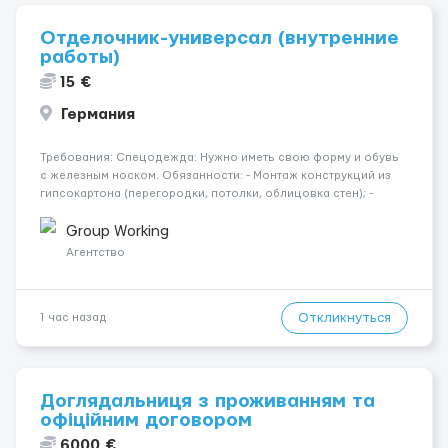
Отделочник-универсал (внутренние
работы)
15 €
Германия
Требования: Спецодежда: Нужно иметь свою форму и обувь
с железным носком. Обязанности: - Монтаж конструкций из
гипсокартона (перегородки, потолки, облицовка стен); -
Подготовка поверхностей под отделку; - Выполнение
малярных работ (шпатлевка, грунтовка, покраска); -
Group Working
Штукатурные работы ...
Агентство
Откликнуться
1 час назад
Доглядальниця з проживанням та
офіційним договором
6000 €