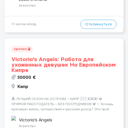
Требования: ✔️ Возраст от ...
Агентство
Откликнуться
11 часов назад
срочно
Victoria's Angels: Работа для
ухоженных девушек На Европейском
Кипре
30000 €
Кипр
🏝️ ЛУЧШИЙ СЕЗОН НА ОСТРОВЕ — КИПР 🇨🇾 💶💶💶 💎
ПРЯМОЙ РАБОТОДАТЕЛЬ — БЕЗ ПОСРЕДНИКОВ 💎 ✨ Хочешь
красивую жизнь, путешествия и высокий доход? Это твой
шанс изменить всё уже сейчас. 🔥 ПОЧЕМУ ИМЕННО МЫ: —
Опытная команда с годами практики — Стабильный поток
Victoria's Angels
клиентов (без ...
Агентство