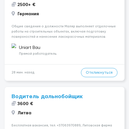
2500+ €
Германия
Общие сведения о должности Маляр выполняет отделочные
работы на строительных объектах, включая подготовку
поверхностей и нанесение лакокрасочных материалов.
Основная работа выполняется в Берлине. Ищем
профессионалов на месте, приглашения делаем только для
Uniart Bau
профессионалов с доказательным портф...
Прямой работодатель
Откликнуться
28 мин. назад
Водитель дальнобойщик
3600 €
Литва
Бесплатная вакансия, тел. +37063970889, Литовская фирма