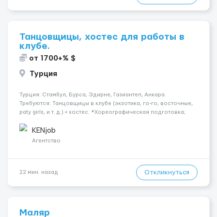
Танцовщицы, хостес для работы в
клубе.
от 1700+% $
Турция
Турция: Стамбул, Бурса, Эдирне, Газиантеп, Анкара.
Требуются: Танцовщицы в клубе (экзотика, го-го, восточные,
paty girls, и т. д.) + хостес. *Хореографическая подготовка;
*Коммуникабельность, умение общаться; *Наличие
загранпаспорта; Рабочая виза. Контракт от четырех месяцев
KENjob
до год...
Агентство
Откликнуться
22 мин. назад
Маляр