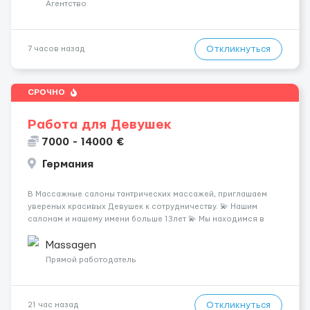
клиентов (без ...
Агентство
Откликнуться
7 часов назад
СРОЧНО
Работа для Девушек
7000 - 14000 €
Германия
В Массажные салоны тантрических массажей, приглашаем
увереных красивых Девушек к сотрудничеству. 💫 Нашим
салонам и нашему имени больше 13лет 💫 Мы находимся в
городе Берлин 💜Прямой работодатель 💙Большая
заработная плата 💚Мы гарантируем Наличие работы. Поток 💝
Massagen
incall / Out...
Прямой работодатель
Откликнуться
21 час назад