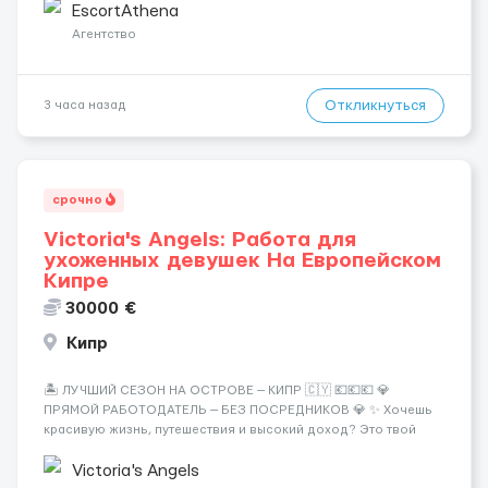
хорошие деньги 💶 — это предложение для тебя! 🔹
EscortAthena
Требования: ✔️ Возраст от ...
Агентство
Откликнуться
3 часа назад
срочно
Victoria's Angels: Работа для
ухоженных девушек На Европейском
Кипре
30000 €
Кипр
🏝️ ЛУЧШИЙ СЕЗОН НА ОСТРОВЕ — КИПР 🇨🇾 💶💶💶 💎
ПРЯМОЙ РАБОТОДАТЕЛЬ — БЕЗ ПОСРЕДНИКОВ 💎 ✨ Хочешь
красивую жизнь, путешествия и высокий доход? Это твой
шанс изменить всё уже сейчас. 🔥 ПОЧЕМУ ИМЕННО МЫ: —
Опытная команда с годами практики — Стабильный поток
Victoria's Angels