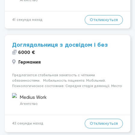
Агентство
Откликнуться
41 секунда назад
Доглядальниця з досвідом і без
6000 €
Германия
Предлагается стабильная занятость с чёткими
обязанностями. Мобильность пациента: Мобільний.
Психологическое состояние: Середня стадія деменції. Место
работы — Braunschweig, 38108. Оплата составляет 1650 €.
Уход осуществляется за жінкою. Ночной уход: Спить не
Medius Work
прокидаючис...
Агентство
Откликнуться
43 секунды назад