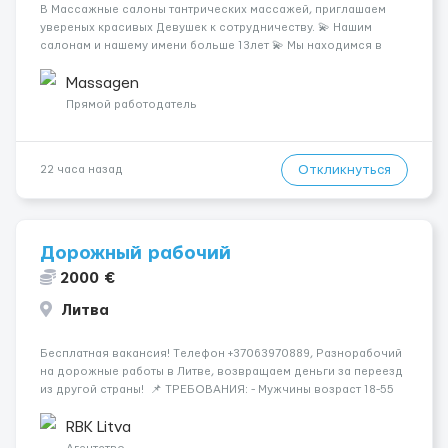
В Массажные салоны тантрических массажей, приглашаем
увереных красивых Девушек к сотрудничеству. 💫 Нашим
салонам и нашему имени больше 13лет 💫 Мы находимся в
городе Берлин 💜Прямой работодатель 💙Большая
заработная плата 💚Мы гарантируем Наличие работы. Поток 💝
Massagen
incall / Out...
Прямой работодатель
Откликнуться
22 часа назад
Дорожный рабочий
2000 €
Литва
Бесплатная вакансия! Tелефон +37063970889, Разнорабочий
на дорожные работы в Литве, возвращаем деньги за переезд
из другой страны! 📌 ТРЕБОВАНИЯ: - Мужчины возраст 18-55
лет 📆 ГРАФИК РАБОТЫ: - 5-6 дней в неделю 8-12 часов в день
💳 ОПЛАТА ТРУДА: - ставка 9 евро/час днем...
RBK Litva