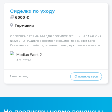
Сиделка по уходу
6000 €
Германия
ОПЕКУНКА В ГЕРМАНИИ ДЛЯ ПОЖИЛОЙ ЖЕНЩИНЫ ВАКАНСИЯ
№2289 О ПАЦИЕНТЕ Пожилая женщина, проживает дома.
Состояние спокойное, ориентирована, нуждается в помощи
в быту и повседневной жизни. СОСТОЯНИЕ И УХОД Базовый
уход, помощь с личной гигиеной, поддержка в ежедневных
Medius Work 2
де...
Агентство
Откликнуться
1 мин. назад
Не пропусти новые вакансии