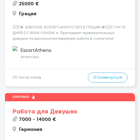
25000 €
Греция
🇬🇷💎 ЭЛИТНОЕ ЭСКОРТ-АГЕНТСТВО В ГРЕЦИИ 💎🇬🇷 ТУР 15
ДНЕЙ ОТ 8000-10000€ 🔹 Приглашает привлекательных
девушек на высокооплачиваемую работу в солнечной
Греции! 🔹 Если ты любишь подарки, комфорт, внимание и
хорошие деньги 💶 — это предложение для тебя! 🔹
EscortAthena
Требования: ✔️ Возраст от ...
Агентство
Откликнуться
20 часов назад
СРОЧНО
Работа для Девушек
7000 - 14000 €
Германия