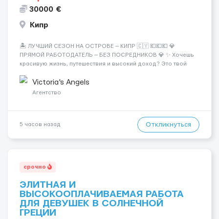
30000 €
Кипр
🏝️ ЛУЧШИЙ СЕЗОН НА ОСТРОВЕ — КИПР 🇨🇾 💶💶💶 💎
ПРЯМОЙ РАБОТОДАТЕЛЬ — БЕЗ ПОСРЕДНИКОВ 💎 ✨ Хочешь
красивую жизнь, путешествия и высокий доход? Это твой
шанс изменить всё уже сейчас. 🔥 ПОЧЕМУ ИМЕННО МЫ: —
Опытная команда с годами практики — Стабильный поток
Victoria's Angels
клиентов (без ...
Агентство
Откликнуться
5 часов назад
срочно
ЭЛИТНАЯ И
ВЫСОКООПЛАЧИВАЕМАЯ РАБОТА
ДЛЯ ДЕВУШЕК В СОЛНЕЧНОЙ
ГРЕЦИИ