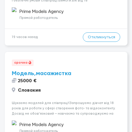
і безпечні умови співпраці.Вимоги:Вік від 18
років.Відповідальність.Бажання працювати та
розвиватися.Досвід не обов’язковий.Якщо вас зацікавила
Prime Models Agency
вакансія — залишайте відгук, і ми зв’яжемося ...
Прямой работодатель
Откликнуться
19 часов назад
срочно
Модель,масажистка
25000 €
Словакия
Шукаємо моделей для співпраці!Запрошуємо дівчат від 18
років для роботи у сфері створення фото- та відеоконтенту.
Досвід не обов’язковий — навчаємо та супроводжуємо на
всіх етапах. Пропонуємо гнучкий графік, стабільний дохід,
конфіденційність і професійну підтримку. Працюємо офіційно,
Prime Models Agency
поважаємо особ...
Прямой работодатель