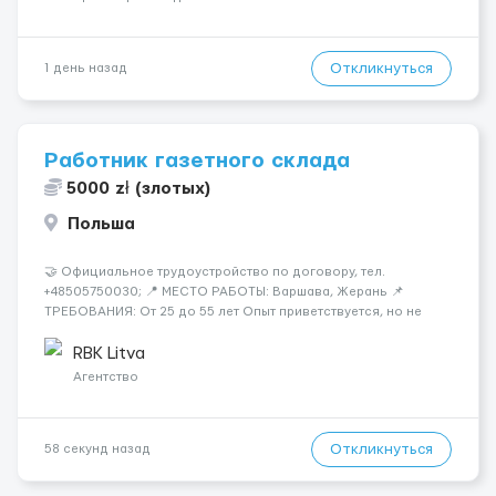
Откликнуться
1 день назад
Работник газетного склада
5000 zł (злотых)
Польша
🤝 Официальное трудоустройство по договору, тел.
+48505750030; 📍 МЕСТО РАБОТЫ: Варшава, Жерань 📌
ТРЕБОВАНИЯ: От 25 до 55 лет Опыт приветствуется, но не
обязателен Разговорный польский (уровень А кандидаты:
Мужчины (25-55 лет) язык: разговорный уровень польского 📆
RBK Litva
ГРАФИК РАБОТЫ...
Агентство
Откликнуться
58 секунд назад