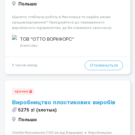
Польша
Шукаєте стабільну роботу в Мисловіце та надійні умови
працевлаштування? Приєднуйтеся до перевіреного
виробничого підприємства, де Ви отримаєте своєчасну
заробітну плату, навчання з першого дня та можливість
підібрати посаду відповідно до Ваших навичок
ТОВ “ОТТО ВОРКФОРС”
Локація: Мисловіце Форма пр...
Агентство
Откликнуться
5 часов назад
срочно
Виробництво пластикових виробів
5275 zł (злотых)
Польша
Ostrów Mazowiecka (100 км від Варшави) 🔹 Виробництво