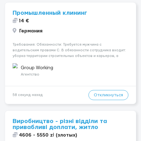
Промышленный клининг
14 €
Германия
Требования: Обязанности: Требуется мужчина с
водительским правами С. В обязанности сотрудника входит:
уборка территории строительных объектов и карьеров, а
также с помощью спец. машины перевозить груз с точки А в
точку В (на территории объекта) Где работать? Страна:
Group Working
Германия Город...
Агентство
Откликнуться
58 секунд назад
Виробництво - різні відділи та
привабливі доплати, житло
4606 - 5550 zł (злотых)