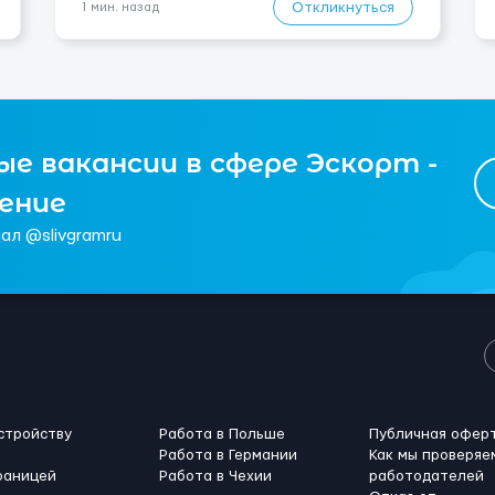
(иногда с 07:00...
Откликнуться
1 мин. назад
е вакансии в сфере Эскорт -
чение
ал @slivgramru
стройству
Работа в Польше
Публичная офер
Работа в Германии
Как мы проверяе
раницей
Работа в Чехии
работодателей