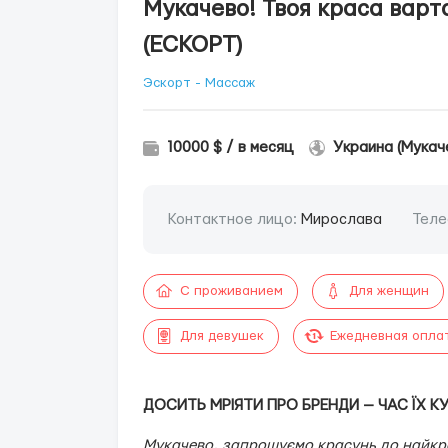
Мукачево! Твоя краса варт
(ЕСКОРТ)
Эскорт - Массаж
10000 $ / в месяц
Украина (Мукач
Контактное лицо:
Мирослава
Теле
С проживанием
Для женщин
Для девушек
Ежедневная опла
ДОСИТЬ МРІЯТИ ПРО БРЕНДИ — ЧАС ЇХ К
Мукачево, запрошуємо красунь до найкр