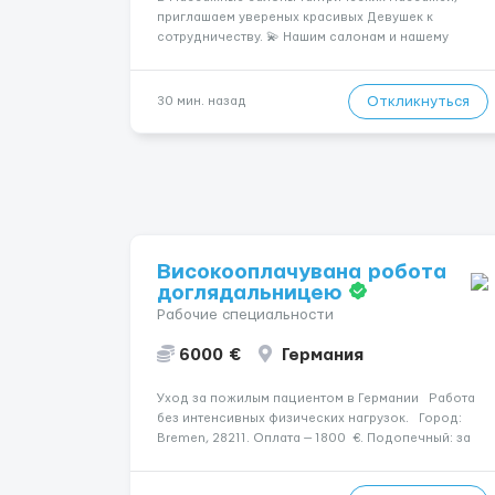
приглашаем увереных красивых Девушек к
сотрудничеству. 💫 Нашим салонам и нашему
имени больше 13лет 💫 Мы находимся в городе
Берлин 💜Прямой работодатель 💙Большая
заработная плата 💚Мы гарантируем Наличие
Откликнуться
30 мин. назад
работы. Поток 💝 incall / Out...
Високооплачувана робота
доглядальницею
Рабочие специальности
6000 €
Германия
Уход за пожилым пациентом в Германии Работа
без интенсивных физических нагрузок. Город:
Bremen, 28211. Оплата — 1800 €. Подопечный: за
жінкою. Мобильность: Мобільний з ходунками
(ролатор, палиця). Психологическое состояние: В