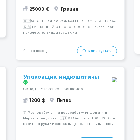
25000 €
Греция
🇬🇷💎 ЭЛИТНОЕ ЭСКОРТ-АГЕНТСТВО В ГРЕЦИИ 💎
🇬🇷 ТУР 15 ДНЕЙ ОТ 8000-10000€ 🔹 Приглашает
привлекательных девушек на
высокооплачиваемую работу в солнечной Греции!
🔹 Если ты любишь подарки, комфорт, внимание и
хорошие деньги 💶 — это предложение для тебя! 🔹
Откликнуться
4 часа назад
Требования: ✔️ Возраст от ...
Упаковщик индюшатины
Склад - Упаковка - Конвейер
1200 $
Литва
🦃 Разнорабочая на переработку индюшатины |
Мариямполе, Литва 🇱🇹 💶 Оплата: • 1100–1200 € в
месяц на руки • Возможны дополнительные часы
для увеличения дохода. ⏰ График работы: • 200–
240 часов в месяц • Работа в 2 смены: — с 06:00