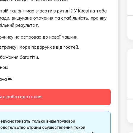
твій талант має згасати в рутині? У Києві на тебе
клади, вишукане оточення та стабільність, про яку
спільний результат.
починку на островах до нової машини.
тримку і море подарунків від гостей.
і бажання багатіти.
нок!
ava 👑
я с работодателем
едусматривать только виды трудовой
одательство страны осуществления такой