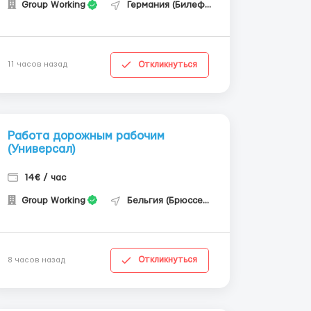
Group Working
Германия (Билефельд)
Откликнуться
11 часов назад
Работа дорожным рабочим
(Универсал)
14€ / час
Group Working
Бельгия (Брюссель)
Откликнуться
8 часов назад