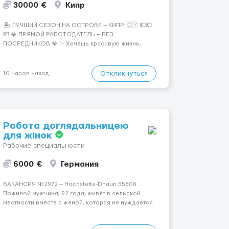
30000 €
Кипр
🏝️ ЛУЧШИЙ СЕЗОН НА ОСТРОВЕ — КИПР 🇨🇾 💶💶
💶 💎 ПРЯМОЙ РАБОТОДАТЕЛЬ — БЕЗ
ПОСРЕДНИКОВ 💎 ✨ Хочешь красивую жизнь,
путешествия и высокий доход? Это твой шанс
изменить всё уже сейчас. 🔥 ПОЧЕМУ ИМЕННО МЫ:
— Опытная команда с годами практики —
Откликнуться
10 часов назад
Стабильный поток клиентов (без ...
Робота доглядальницею
для жінок
Рабочие специальности
6000 €
Германия
ВАКАНСИЯ №2972 — Hochstette-Dhaun 55606
Пожилой мужчина, 92 года, живёт в сельской
местности вместе с женой, которая не нуждается
в уходе. Вес — 60 кг, рассудок ясный, но
полностью прикован к постели. Пациенту