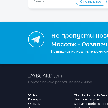
ясному розумі. Ночной ...
Откликнуться
1 мин. назад
Не пропусти новы
Массаж - Развле
Подпишись на наш телеграм-кан
Портал поиска работы во всем мире.
О нас
Агентства по трудоу
Карьера
Найти на карте
Отзывы
Форум о работе за г