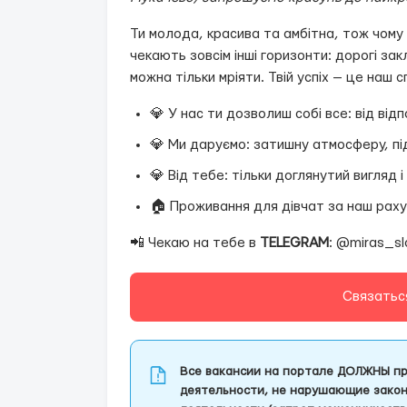
Ти молода, красива та амбітна, тож чому 
чекають зовсім інші горизонти: дорогі за
можна тільки мріяти. Твій успіх — це наш 
💎 У нас ти дозволиш собі все: від від
💎 Ми даруємо: затишну атмосферу, під
💎 Від тебе: тільки доглянутий вигляд 
🏠 Проживання для дівчат за наш раху
📲 Чекаю на тебе в
TELEGRAM
: @miras_sl
Связатьс
Все вакансии на портале ДОЛЖНЫ пр
деятельности, не нарушающие закон