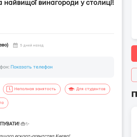
а найвищої винагороди у столиці!
ево)
5 дней назад
фон:
Показать телефон
Неполная занятость
Для студентов
П
та
УПУВАТИ!
👜✨
ащого ескорт-агентства Києва!