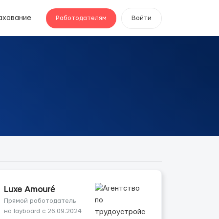
ахование
Работодателям
Войти
Luxe Amouré
Прямой работодатель
на layboard с 26.09.2024