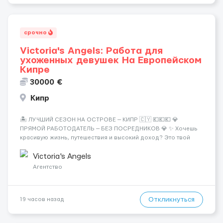
срочно
Victoria's Angels: Работа для
ухоженных девушек На Европейском
Кипре
30000 €
Кипр
🏝️ ЛУЧШИЙ СЕЗОН НА ОСТРОВЕ — КИПР 🇨🇾 💶💶💶 💎
ПРЯМОЙ РАБОТОДАТЕЛЬ — БЕЗ ПОСРЕДНИКОВ 💎 ✨ Хочешь
красивую жизнь, путешествия и высокий доход? Это твой
шанс изменить всё уже сейчас. 🔥 ПОЧЕМУ ИМЕННО МЫ: —
Опытная команда с годами практики — Стабильный поток
Victoria's Angels
клиентов (без ...
Агентство
Откликнуться
19 часов назад