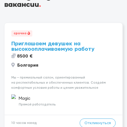
вакансии
.
срочно
Приглашаем девушек на
высокооплачиваемую работу
8500 €
Болгария
Мы — премиальный салон, ориентированный
на респектабельных и обеспеченных клиентов. Создаём
комфортные условия работы и ценим уважительное
отношение к каждой сотруднице. Что мы предлагаем:
💎 Высокий доход — от 2000 € в неделю и выше 💎 Честная
Magic
сис...
Прямой работодатель
Откликнуться
10 часов назад