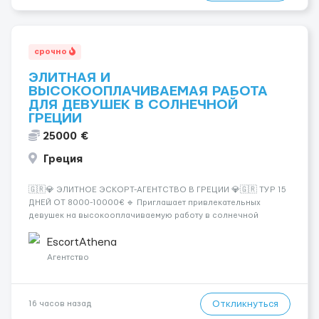
срочно
ЭЛИТНАЯ И
ВЫСОКООПЛАЧИВАЕМАЯ РАБОТА
ДЛЯ ДЕВУШЕК В СОЛНЕЧНОЙ
ГРЕЦИИ
25000 €
Греция
🇬🇷💎 ЭЛИТНОЕ ЭСКОРТ-АГЕНТСТВО В ГРЕЦИИ 💎🇬🇷 ТУР 15
ДНЕЙ ОТ 8000-10000€ 🔹 Приглашает привлекательных
девушек на высокооплачиваемую работу в солнечной
Греции! 🔹 Если ты любишь подарки, комфорт, внимание и
хорошие деньги 💶 — это предложение для тебя! 🔹
EscortAthena
Требования: ✔️ Возраст от ...
Агентство
Откликнуться
16 часов назад