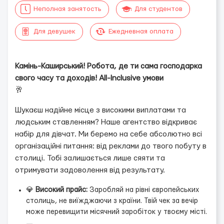
Неполная занятость
Для студентов
Для девушек
Ежедневная оплата
Камінь-Каширський! Робота, де ти сама господарка
свого часу та доходів! All-Inclusive умови
🥂
Шукаєш надійне місце з високими виплатами та
людським ставленням? Наше агентство відкриває
набір для дівчат. Ми беремо на себе абсолютно всі
організаційні питання: від реклами до твого побуту в
столиці. Тобі залишається лише сяяти та
отримувати задоволення від результату.
💎
Високий прайс:
Заробляй на рівні європейських
столиць, не виїжджаючи з країни. Твій чек за вечір
може перевищити місячний заробіток у твоєму місті.