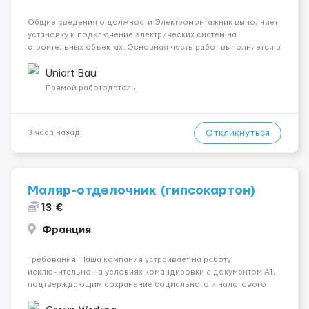
Общие сведения о должности Электромонтажник выполняет
установку и подключение электрических систем на
строительных объектах. Основная часть работ выполняется в
Берлине. Ищем профессионалов на месте, приглашения
делаем только для профессионалов с доказательным
Uniart Bau
портфолио Обязанности ...
Прямой работодатель
Откликнуться
3 часа назад
Маляр-отделочник (гипсокартон)
13 €
Франция
Требования: Наша компания устраивает на работу
исключительно на условиях командировки с документом A1,
подтверждающим сохранение социального и налогового
статуса в стране проживания во время работы в ЕС.Документ