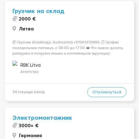
Грузчик на склад
2000 €
Литва
📦 Грузчик (Клайпеда, Sudmantai) +37063970889; 🕗 График:
понедельник–пятница, с 08:00 до 17:00 💼 Что нужно делать:
разгрузка и погрузка машин и контейнеров (вручную);
сортировка товара; поддержание порядка на складе;
выполнение других поручений заведующего складом. ✅
RBK Litva
Требования: ...
Агентство
Откликнуться
34 секунды назад
Электромонтажник
3000+ €
Германия