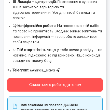
🏢
Локація — центр подій:
Проживання в сучасних
ЖК із закритою територією та
відеоспостереженням. Усе для твоєї безпеки та
спокою.
🤐
Конфіденційна робота:
Ми поважаємо твій вибір
та право на приватність. Жодних зайвих запитань та
поширення інформації — твоя робота залишиться
твоїм секретом.
✨
Твій старт:
Навіть якщо у тебе немає досвіду — ми
навчимо, підкажемо та підтримаємо. Наша команда
завжди на твоєму боці.
📲
Telegram:
@miras_slava 🍒
Связаться с работодателем
Все вакансии на портале ДОЛЖНЫ