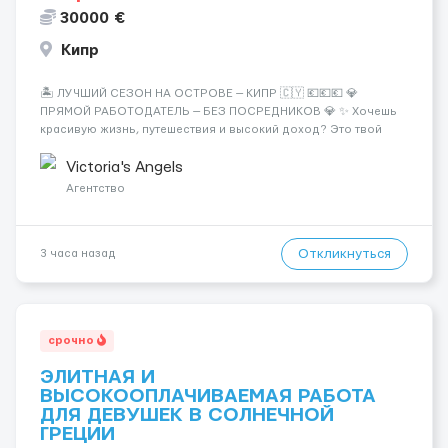
30000 €
Кипр
🏝️ ЛУЧШИЙ СЕЗОН НА ОСТРОВЕ — КИПР 🇨🇾 💶💶💶 💎
ПРЯМОЙ РАБОТОДАТЕЛЬ — БЕЗ ПОСРЕДНИКОВ 💎 ✨ Хочешь
красивую жизнь, путешествия и высокий доход? Это твой
шанс изменить всё уже сейчас. 🔥 ПОЧЕМУ ИМЕННО МЫ: —
Опытная команда с годами практики — Стабильный поток
Victoria's Angels
клиентов (без ...
Агентство
Откликнуться
3 часа назад
срочно
ЭЛИТНАЯ И
ВЫСОКООПЛАЧИВАЕМАЯ РАБОТА
ДЛЯ ДЕВУШЕК В СОЛНЕЧНОЙ
ГРЕЦИИ