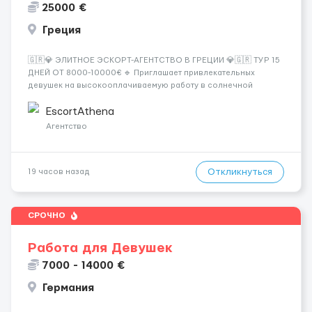
25000 €
Греция
🇬🇷💎 ЭЛИТНОЕ ЭСКОРТ-АГЕНТСТВО В ГРЕЦИИ 💎🇬🇷 ТУР 15
ДНЕЙ ОТ 8000-10000€ 🔹 Приглашает привлекательных
девушек на высокооплачиваемую работу в солнечной
Греции! 🔹 Если ты любишь подарки, комфорт, внимание и
хорошие деньги 💶 — это предложение для тебя! 🔹
EscortAthena
Требования: ✔️ Возраст от ...
Агентство
Откликнуться
19 часов назад
СРОЧНО
Работа для Девушек
7000 - 14000 €
Германия