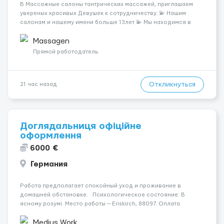
В Массажные салоны тантрических массажей, приглашаем
увереных красивых Девушек к сотрудничеству. 💫 Нашим
салонам и нашему имени больше 13лет 💫 Мы находимся в
городе Берлин 💜Прямой работодатель 💙Большая
заработная плата 💚Мы гарантируем Наличие работы. Поток 💝
Massagen
incall / Out...
Прямой работодатель
Откликнуться
21 час назад
Доглядальниця офіційне
оформлення
6000 €
Германия
Работа предполагает спокойный уход и проживание в
домашней обстановке. Психологическое состояние: В
ясному розумі. Место работы — Eriskirch, 88097. Оплата
составляет 1600 €. Уход осуществляется за жінкою.
Мобильность пациента: Мобільний з ходунками (ролатор,
Medius Work