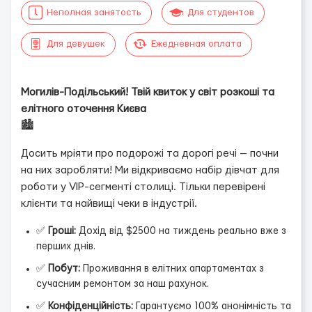
Неполная занятость
Для студентов
Для девушек
Ежедневная оплата
Могилів-Подільський! Твій квиток у світ розкоші та
елітного оточення Києва
🏙️
Досить мріяти про подорожі та дорогі речі — почни
на них заробляти! Ми відкриваємо набір дівчат для
роботи у VIP-сегменті столиці. Тільки перевірені
клієнти та найвищі чеки в індустрії.
✅
Гроші:
Дохід від $2500 на тиждень реально вже з
перших днів.
✅
Побут:
Проживання в елітних апартаментах з
сучасним ремонтом за наш рахунок.
✅
Конфіденційність:
Гарантуємо 100% анонімність та