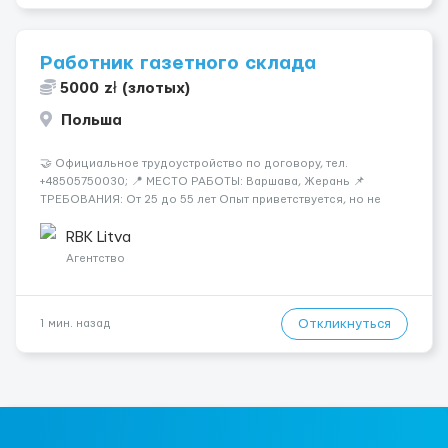
Работник газетного склада
5000 zł (злотых)
Польша
🤝 Официальное трудоустройство по договору, тел.
+48505750030; 📍 МЕСТО РАБОТЫ: Варшава, Жерань 📌
ТРЕБОВАНИЯ: От 25 до 55 лет Опыт приветствуется, но не
обязателен Разговорный польский (уровень А кандидаты:
Мужчины (25-55 лет) язык: разговорный уровень польского 📆
RBK Litva
ГРАФИК РАБОТЫ...
Агентство
Откликнуться
1 мин. назад