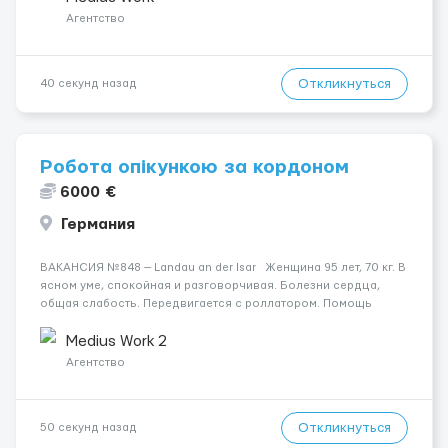
палиця). Но...
Агентство
Откликнуться
40 секунд назад
Робота опікункою за кордоном
6000 €
Германия
ВАКАНСИЯ №848 — Landau an der Isar Женщина 95 лет, 70 кг. В
ясном уме, спокойная и разговорчивая. Болезни сердца,
общая слабость. Передвигается с роллатором. Помощь
нужна при гигиене и одевании, недержание мочи полное.
Работа начинается 10.12.2025. Нужна добрая ...
Medius Work 2
Агентство
Откликнуться
50 секунд назад