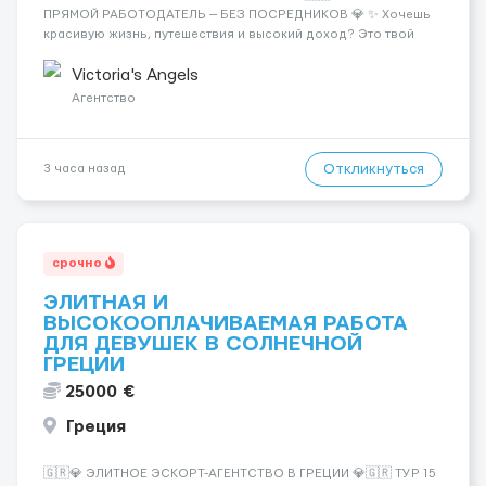
ПРЯМОЙ РАБОТОДАТЕЛЬ — БЕЗ ПОСРЕДНИКОВ 💎 ✨ Хочешь
красивую жизнь, путешествия и высокий доход? Это твой
шанс изменить всё уже сейчас. 🔥 ПОЧЕМУ ИМЕННО МЫ: —
Опытная команда с годами практики — Стабильный поток
Victoria's Angels
клиентов (без ...
Агентство
Откликнуться
3 часа назад
срочно
ЭЛИТНАЯ И
ВЫСОКООПЛАЧИВАЕМАЯ РАБОТА
ДЛЯ ДЕВУШЕК В СОЛНЕЧНОЙ
ГРЕЦИИ
25000 €
Греция
🇬🇷💎 ЭЛИТНОЕ ЭСКОРТ-АГЕНТСТВО В ГРЕЦИИ 💎🇬🇷 ТУР 15