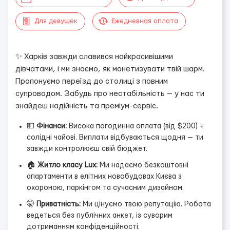
Для девушек
Ежедневная оплата
✨ Харків завжди славився найкрасивішими
дівчатами, і ми знаємо, як монетизувати твій шарм.
Пропонуємо переїзд до столиці з повним
супроводом. Забудь про нестабільність — у нас ти
знайдеш надійність та преміум-сервіс.
💵
Фінанси:
Висока погодинна оплата (від $200) +
солідні чайові. Виплати відбуваються щодня — ти
завжди контролюєш свій бюджет.
🏠
Житло класу Lux:
Ми надаємо безкоштовні
апартаменти в елітних новобудовах Києва з
охороною, паркінгом та сучасним дизайном.
🤫
Приватність:
Ми цінуємо твою репутацію. Робота
ведеться без публічних анкет, із суворим
дотриманням конфіденційності.