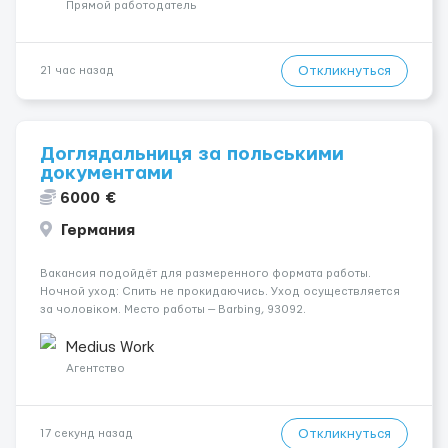
incall / Out...
Прямой работодатель
Откликнуться
21 час назад
Доглядальниця за польськими
документами
6000 €
Германия
Вакансия подойдёт для размеренного формата работы.
Ночной уход: Спить не прокидаючись. Уход осуществляется
за чоловіком. Место работы — Barbing, 93092.
Психологическое состояние: В ясному розумі. Оплата
составляет 1600 €. Мобильность пациента: Мобільний на
Medius Work
візку (повніс...
Агентство
Откликнуться
17 секунд назад