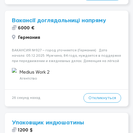
Вакансії доглядальниці напряму
6000 €
Германия
ВАКАНСИЯ №927 — город уточняется (Германия) Дата
начала: 05.12.2025. Мужчина, 84 года, нуждается в поддержке
при передвижении и ежедневных делах. Деменция на лёгкой
стадии, временами путается, но общительный и спокойный.
Требуется женщина со знанием немецкого на ср...
Medius Work 2
Агентство
Откликнуться
26 секунд назад
Упаковщик индюшатины
1200 $