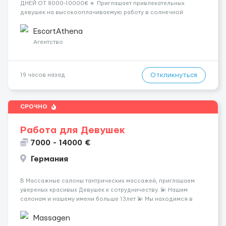
ДНЕЙ ОТ 8000-10000€ 🔹 Приглашает привлекательных
девушек на высокооплачиваемую работу в солнечной
Греции! 🔹 Если ты любишь подарки, комфорт, внимание и
хорошие деньги 💶 — это предложение для тебя! 🔹
EscortAthena
Требования: ✔️ Возраст от ...
Агентство
Откликнуться
19 часов назад
СРОЧНО
Работа для Девушек
7000 - 14000 €
Германия
В Массажные салоны тантрических массажей, приглашаем
увереных красивых Девушек к сотрудничеству. 💫 Нашим
салонам и нашему имени больше 13лет 💫 Мы находимся в
городе Берлин 💜Прямой работодатель 💙Большая
заработная плата 💚Мы гарантируем Наличие работы. Поток 💝
Massagen