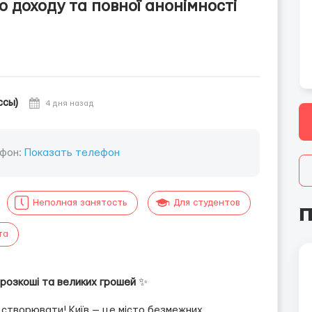
о доходу та повної анонімності
ссы)
4 дня назад
фон:
Показать телефон
Неполная занятость
Для студентов
П
та
т розкоші та великих грошей
✨
 створювати! Київ — це місто безмежних