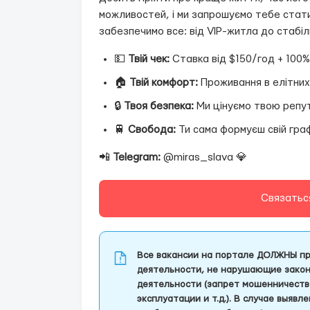
можливостей, і ми запрошуємо тебе стат
забезпечимо все: від VIP-житла до стабі
💵
Твій чек:
Ставка від $150/год + 100%
🏠
Твій комфорт:
Проживання в елітних
🔒
Твоя безпека:
Ми цінуємо твою репут
🚆
Свобода:
Ти сама формуєш свій граф
📲
Telegram:
@miras_slava 💎
Связатьс
Все вакансии на портале ДОЛЖНЫ пр
деятельности, не нарушающие закон
деятельности (запрет мошенничеств
эксплуатации и т.д.). В случае выяв