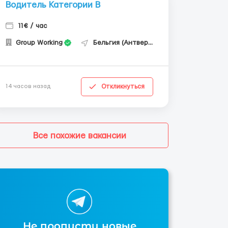
Водитель Категории В
11€ / час
Group Working
Бельгия (Антверпен)
Откликнуться
14 часов назад
Все похожие вакансии
Не пропусти новые