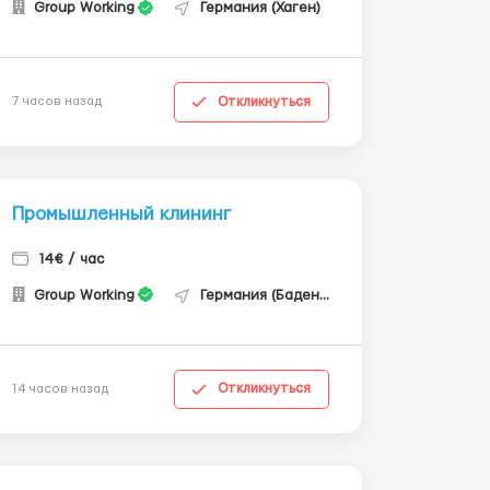
Group Working
Германия (Хаген)
Откликнуться
7 часов назад
Промышленный клининг
14€ / час
Group Working
Германия (Баден-Вюртемберг)
Откликнуться
14 часов назад