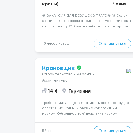
кроны)
Чехия
💎 ВАКАНСИЯ ДЛЯ ДЕВУШЕК В ПРАГЕ 💎 🌸 Салон
эротического массажа приглашает массажисток в
свою команду! 🌸 Хочешь работать в комфортной
атмосфере, иметь высокий доход и
самостоятельно выбирать удобный график? Тогда
мы ждём именно тебя! 💆‍♀️✨ 💰 ЧТО МЫ ПРЕДЛАГАЕМ:
Откликнуться
10 часов назад
🔥 Доход от 4 000 €...
Крановщик
Строительство - Ремонт -
Архитектура
14 €
Германия
Требования: Спецодежда: Иметь свою форму (не
спортивные штаны) и обувь с композитным
носком. Обязанности: -Управление краном
-Выполнение подъемно-транспортных работ на
строительных объектах, -Соблюдение правил и
инструкций по безопасности. -Опыт управления
Откликнуться
52 мин. назад