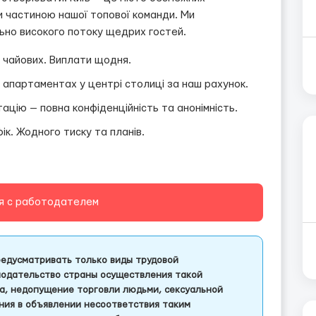
и частиною нашої топової команди. Ми
льно високого потоку щедрих гостей.
 чайових. Виплати щодня.
 апартаментах у центрі столиці за наш рахунок.
ацію — повна конфіденційність та анонімність.
ік. Жодного тиску та планів.
я с работодателем
едусматривать только виды трудовой
одательство страны осуществления такой
а, недопущение торговли людьми, сексуальной
ления в объявлении несоответствия таким