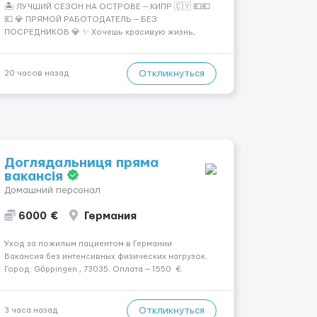
🏝️ ЛУЧШИЙ СЕЗОН НА ОСТРОВЕ — КИПР 🇨🇾 💶💶
💶 💎 ПРЯМОЙ РАБОТОДАТЕЛЬ — БЕЗ
ПОСРЕДНИКОВ 💎 ✨ Хочешь красивую жизнь,
путешествия и высокий доход? Это твой шанс
изменить всё уже сейчас. 🔥 ПОЧЕМУ ИМЕННО МЫ:
— Опытная команда с годами практики —
Откликнуться
20 часов назад
Стабильный поток клиентов (без ...
Доглядальниця пряма
вакансія
Домашний персонал
6000 €
Германия
Уход за пожилым пациентом в Германии
Вакансия без интенсивных физических нагрузок.
Город: Göppingen , 73035. Оплата — 1550 €.
Подопечный: за чоловіком. Мобильность:
Мобільний. Психологическое состояние:
Початкова стадія деменції. Ночной уход: ...
Откликнуться
3 часа назад