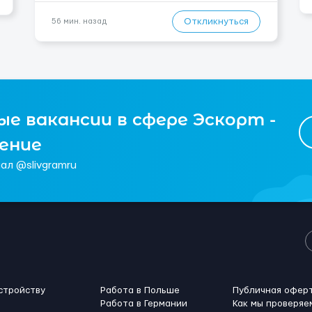
Житло — 650 зл/міс. Компенсація за власне житло
— 400 зл. 📦 Обов...
Откликнуться
56 мин. назад
е вакансии в сфере Эскорт -
чение
ал @slivgramru
стройству
Работа в Польше
Публичная офер
Работа в Германии
Как мы проверяе