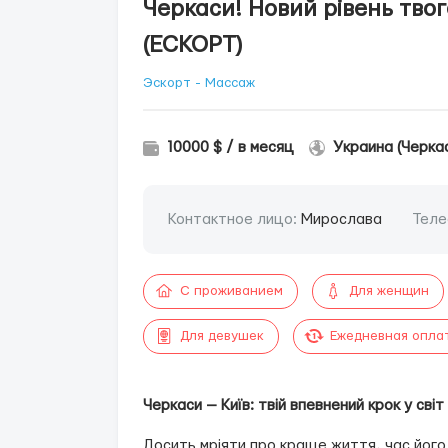
Черкаси! Новий рівень твог
(ЕСКОРТ)
Эскорт - Массаж
10000 $ / в месяц
Украина (Черка
Контактное лицо:
Мирослава
Теле
С проживанием
Для женщин
Для девушек
Ежедневная опла
Черкаси — Київ: твій впевнений крок у сві
Досить мріяти про краще життя, час його