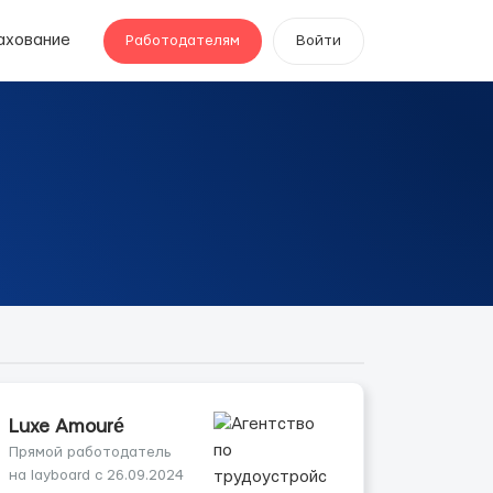
ахование
Работодателям
Войти
Luxe Amouré
Прямой работодатель
на layboard с 26.09.2024