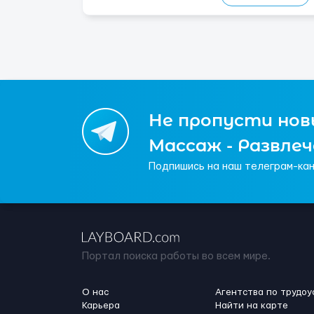
различными типами кранов (моб...
Не пропусти новы
Массаж - Развле
Подпишись на наш телеграм-кан
Портал поиска работы во всем мире.
О нас
Агентства по трудоу
Карьера
Найти на карте