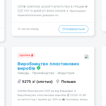
🇬🇷💎 ЭЛИТНОЕ ЭСКОРТ-АГЕНТСТВО В ГРЕЦИИ 💎
🇬🇷 ТУР 15 ДНЕЙ ОТ 8000-10000€ 🔹 Приглашает
привлекательных девушек на
высокооплачиваемую работу в солнечной Греции!
🔹 Если ты любишь подарки, комфорт, внимание и
хорошие деньги 💶 — это предложение для тебя! 🔹
Откликнуться
12 часов назад
Требования: ✔️ Возраст от ...
срочно
Виробництво пластикових
виробів
Заводы - Производство - Индустрия
5275 zł (злотых)
Польша
Ostrów Mazowiecka (100 км від Варшави) 🔹
Виробництво пластикових виробів 💰 23,50–31,40
зл нетто/год + премія до 300 зл 👥 Чоловіки, жінки,
сімейні пари (18–55 років) 🕒 Робота у 2–3 зміни 🏠