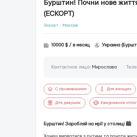
Бурштин! Почни нове життя
(ЕСКОРТ)
Эскорт - Массаж
10000 $ / в месяц
Украина (Буршт
Контактное лицо:
Мирослава
Теле
С проживанием
Для женщин
Для девушек
Ежедневная опла
Бурштин! Заробляй на мрії у столиці
🏙️
Хочеш вирватися з рутини та почати жити