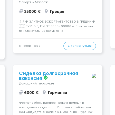
Эскорт - Массаж
25000 €
Греция
🇬🇷💎 ЭЛИТНОЕ ЭСКОРТ-АГЕНТСТВО В ГРЕЦИИ 💎
🇬🇷 ТУР 15 ДНЕЙ ОТ 8000-10000€ 🔹 Приглашает
привлекательных девушек на
высокооплачиваемую работу в солнечной Греции!
🔹 Если ты любишь подарки, комфорт, внимание и
хорошие деньги 💶 — это предложение для тебя! 🔹
Откликнуться
8 часов назад
Требования: ✔️ Возраст от ...
Сиделка долгосрочная
вакансия
Домашний персонал
6000 €
Германия
Формат работы выстроен вокруг помощи в
повседневных делах. Условия и требования:
Пол кандидата: жіноча. Язык общения: . Курение: .