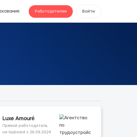
ахование
Работодателям
Войти
Luxe Amouré
Прямой работодатель
на layboard с 26.09.2024