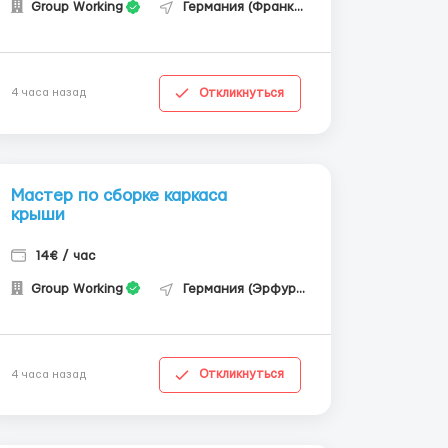
Group Working
Германия (Франкфурт-на-Майне)
Откликнуться
4 часа назад
Мастер по сборке каркаса
крыши
14€ / час
Group Working
Германия (Эрфурт)
Откликнуться
4 часа назад