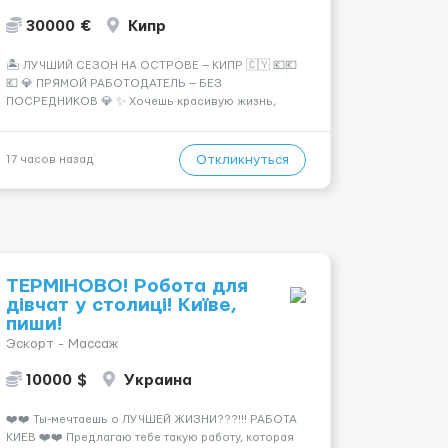
30000 €
Кипр
🏝️ ЛУЧШИЙ СЕЗОН НА ОСТРОВЕ — КИПР 🇨🇾 💶💶
💶 💎 ПРЯМОЙ РАБОТОДАТЕЛЬ — БЕЗ
ПОСРЕДНИКОВ 💎 ✨ Хочешь красивую жизнь,
путешествия и высокий доход? Это твой шанс
изменить всё уже сейчас. 🔥 ПОЧЕМУ ИМЕННО МЫ:
— Опытная команда с годами практики —
Откликнуться
17 часов назад
Стабильный поток клиентов (без ...
ТЕРМІНОВО! Робота для
дівчат у столиці! Київе,
пиши!
Эскорт - Массаж
10000 $
Украина
❤️❤️ Ты-мечтаешь о ЛУЧШЕЙ ЖИЗНИ???!!! РАБОТА
КИЕВ ❤️❤️ Предлагаю тебе такую работу, которая