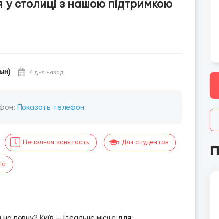
 у столиці з нашою підтримкою
ын)
4 дня назад
фон:
Показать телефон
Неполная занятость
Для студентов
П
та
 на повну? Київ — ідеальне місце для