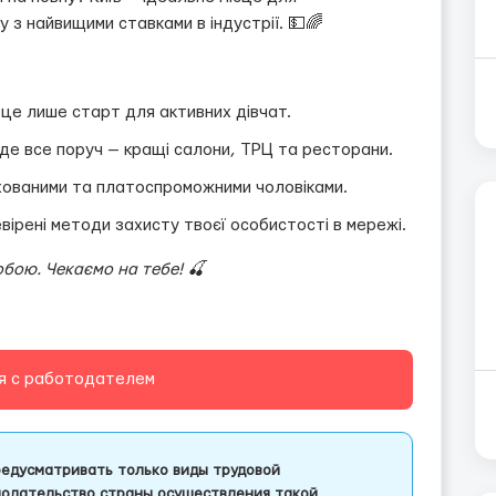
з найвищими ставками в індустрії. 💵🌈
 це лише старт для активних дівчат.
 де все поруч — кращі салони, ТРЦ та ресторани.
хованими та платоспроможними чоловіками.
ірені методи захисту твоєї особистості в мережі.
бою. Чекаємо на тебе! 🍒
я с работодателем
едусматривать только виды трудовой
одательство страны осуществления такой