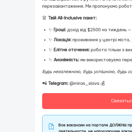
перезавантаження. Ми пропонуємо роботу 
👗
Твій All-Inclusive пакет:
✨
Гроші:
дохід від $2500 на тиждень —
✨
Локація:
проживання у центрі міста,
✨
Елітне оточення:
робота тільки з ви
✨
Анонімність:
ми використовуємо перев
Будь незалежною, будь успішною, будь со
📲
Telegram:
@miras_slava 💰
Связатьс
Все вакансии на портале ДОЛЖНЫ пр
деятельности, не нарушающие закон