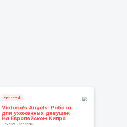
срочно
Victoria's Angels: Работа
для ухоженных девушек
На Европейском Кипре
Эскорт - Массаж