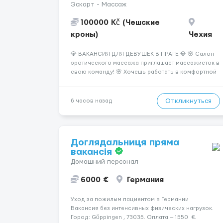
Эскорт - Массаж
100000 Kč (Чешские
кроны)
Чехия
💎 ВАКАНСИЯ ДЛЯ ДЕВУШЕК В ПРАГЕ 💎 🌸 Салон
эротического массажа приглашает массажисток в
свою команду! 🌸 Хочешь работать в комфортной
атмосфере, иметь высокий доход и
самостоятельно выбирать удобный график? Тогда
мы ждём именно тебя! 💆‍♀️✨ 💰 ЧТО МЫ ПРЕДЛАГАЕМ:
Откликнуться
6 часов назад
🔥 Доход от 4 000 €...
Доглядальниця пряма
вакансія
Домашний персонал
6000 €
Германия
Уход за пожилым пациентом в Германии
Вакансия без интенсивных физических нагрузок.
Город: Göppingen , 73035. Оплата — 1550 €.