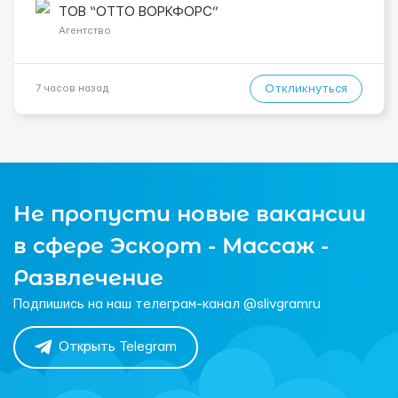
підібрати посаду відповідно до Ваших навичок
ТОВ “ОТТО ВОРКФОРС”
Локація: Мисловіце Форма пр...
Агентство
Откликнуться
7 часов назад
Не пропусти новые вакансии
в сфере Эскорт - Массаж -
Развлечение
Подпишись на наш телеграм-канал @slivgramru
Открыть Telegram