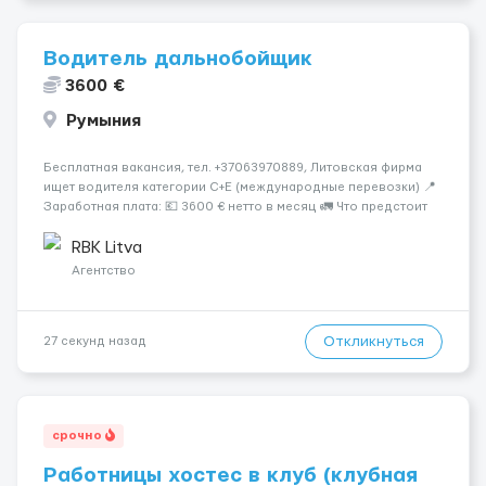
Водитель дальнобойщик
3600 €
Румыния
Бесплатная вакансия, тел. +37063970889, Литовская фирма
ищет водителя категории C+E (международные перевозки) 📍
Заработная плата: 💶 3600 € нетто в месяц 🚛 Что предстоит
делать: Международные перевозки на тентах и
рефрижераторах. В среднем 400–500 км в день. Погрузки и
RBK Litva
разгрузки...
Агентство
Откликнуться
27 секунд назад
срочно
Работницы хостес в клуб (клубная