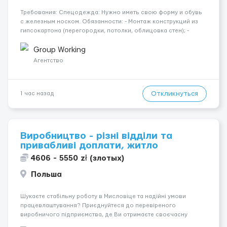
Требования: Спецодежда: Нужно иметь свою форму и обувь
с железным носком. Обязанности: - Монтаж конструкций из
гипсокартона (перегородки, потолки, облицовка стен); -
Подготовка поверхностей под отделку; - Выполнение
малярных работ (шпатлевка, грунтовка, покраска); -
Group Working
Штукатурные работы ...
Агентство
Откликнуться
1 час назад
Виробництво - різні відділи та
привабливі доплати, житло
4606 - 5550 zł (злотых)
Польша
Шукаєте стабільну роботу в Мисловіце та надійні умови
працевлаштування? Приєднуйтеся до перевіреного
виробничого підприємства, де Ви отримаєте своєчасну
заробітну плату, навчання з першого дня та можливість