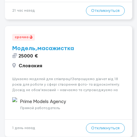
Откликнуться
21 час назад
срочно
Модель,масажистка
25000 €
Словакия
Шукаємо моделей для співпраці!Запрошуємо дівчат від 18
років для роботи у сфері створення фото- та відеоконтенту.
Досвід не обов’язковий — навчаємо та супроводжуємо на
всіх етапах. Пропонуємо гнучкий графік, стабільний дохід,
конфіденційність і професійну підтримку. Працюємо офіційно,
Prime Models Agency
поважаємо особ...
Прямой работодатель
Откликнуться
1 день назад