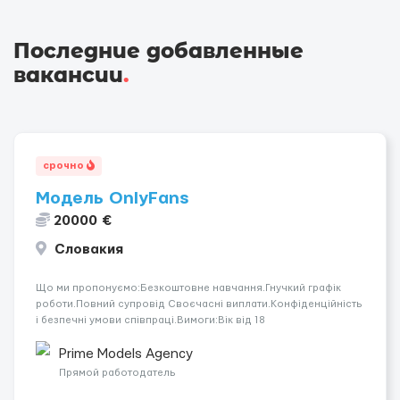
Последние добавленные
вакансии
.
срочно
Модель OnlyFans
20000 €
Словакия
Що ми пропонуємо:Безкоштовне навчання.Гнучкий графік
роботи.Повний супровід Своєчасні виплати.Конфіденційність
і безпечні умови співпраці.Вимоги:Вік від 18
років.Відповідальність.Бажання працювати та
розвиватися.Досвід не обов’язковий.Якщо вас зацікавила
Prime Models Agency
вакансія — залишайте відгук, і ми зв’яжемося ...
Прямой работодатель