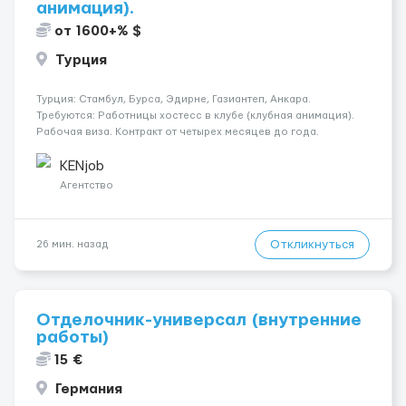
анимация).
от 1600+% $
Турция
Турция: Стамбул, Бурса, Эдирне, Газиантеп, Анкара.
Требуются: Работницы хостесc в клубе (клубная анимация).
Рабочая виза. Контракт от четырех месяцев до года.
Короткий контракт от одного до трех месяцев. Мед.
страховка. Высокая зарплата + %. Легально. Безопасно.
KENjob
*Коммуникабел...
Агентство
Откликнуться
26 мин. назад
Отделочник-универсал (внутренние
работы)
15 €
Германия