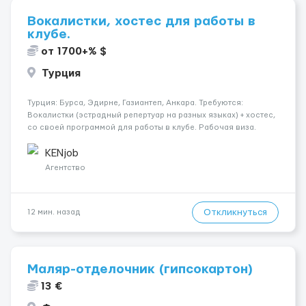
Вокалистки, хостес для работы в
клубе.
от 1700+% $
Турция
Турция: Бурса, Эдирне, Газиантеп, Анкара. Требуются:
Вокалистки (эстрадный репертуар на разных языках) + хостеc,
со своей программой для работы в клубе. Рабочая виза.
Контракт от четырех месяцев до года. Короткий контракт от
одного до трех месяцев. Мед. страховка. Высокая зарплат...
KENjob
Агентство
Откликнуться
12 мин. назад
Маляр-отделочник (гипсокартон)
13 €