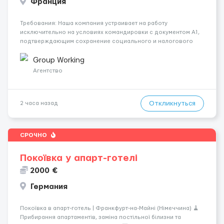
Франция
Требования: Наша компания устраивает на работу
исключительно на условиях командировки с документом A1,
подтверждающим сохранение социального и налогового
статуса в стране проживания во время работы в ЕС.Документ
A1 могут получить граждане стран с упрощенным доступом к
Group Working
рынку труда ЕС (Укра...
Агентство
Откликнуться
2 часа назад
СРОЧНО
Покоївка у апарт-готелі
2000 €
Германия
Покоївка в апарт-готель | Франкфурт-на-Майні (Німеччина) 🧹
Прибирання апартаментів, заміна постільної білизни та