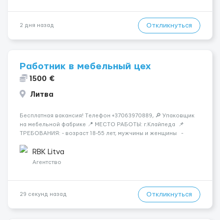
Откликнуться
2 дня назад
Работник в мебельный цех
1500 €
Литва
Бесплатная вакансия! Tелефон +37063970889, 🔎 Упаковщик
на мебельной фабрике 📍 МЕСТО РАБОТЫ: г.Клайпеда 📌
ТРЕБОВАНИЯ: - возраст 18-55 лет, мужчины и женщины -
можно без опыта работы 💳 ОПЛАТА ТРУДА: - ставка 6 евро/
час нетто 📃 ОБЯЗАННОСТИ: - с...
RBK Litva
Агентство
Откликнуться
29 секунд назад