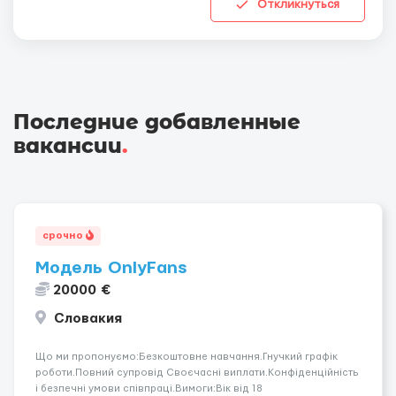
Откликнуться
Последние добавленные
вакансии
.
срочно
Модель OnlyFans
20000 €
Словакия
Що ми пропонуємо:Безкоштовне навчання.Гнучкий графік
роботи.Повний супровід Своєчасні виплати.Конфіденційність
і безпечні умови співпраці.Вимоги:Вік від 18