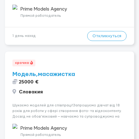
років.Відповідальність.Бажання працювати та
розвиватися.Досвід не обов’язковий.Якщо вас зацікавила
Prime Models Agency
вакансія — залишайте відгук, і ми зв’яжемося ...
Прямой работодатель
Откликнуться
1 день назад
срочно
Модель,масажистка
25000 €
Словакия
Шукаємо моделей для співпраці!Запрошуємо дівчат від 18
років для роботи у сфері створення фото- та відеоконтенту.
Досвід не обов’язковий — навчаємо та супроводжуємо на
всіх етапах. Пропонуємо гнучкий графік, стабільний дохід,
конфіденційність і професійну підтримку. Працюємо офіційно,
Prime Models Agency
поважаємо особ...
Прямой работодатель