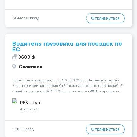
Откликнуться
14 часов назад
Водитель грузовика для поездок по
ЕС
3600 $
Словакия
Бесплатная вакансия, тел. +37063970889, Литовская фирма
ищет водителя категории C+E (международные перевозки) 📍
Заработная плата: 💶 3600 € нетто в месяц 🚛 Что предстоит
делать: Международные перевозки на тентах и
рефрижераторах. В среднем 400–500 км в день. Погрузки и
RBK Litva
разгрузки...
Агентство
Откликнуться
1 мин. назад