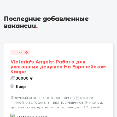
Последние добавленные
вакансии
.
срочно
Victoria's Angels: Работа для
ухоженных девушек На Европейском
Кипре
30000 €
Кипр
🏝️ ЛУЧШИЙ СЕЗОН НА ОСТРОВЕ — КИПР 🇨🇾 💶💶💶 💎
ПРЯМОЙ РАБОТОДАТЕЛЬ — БЕЗ ПОСРЕДНИКОВ 💎 ✨ Хочешь
красивую жизнь, путешествия и высокий доход? Это твой
шанс изменить всё уже сейчас. 🔥 ПОЧЕМУ ИМЕННО МЫ: —
Опытная команда с годами практики — Стабильный поток