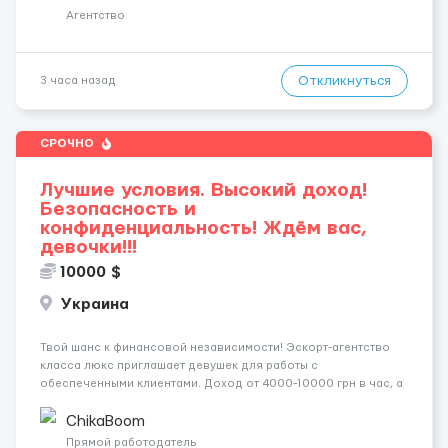
Требования: ✔️ Возраст от ...
Агентство
Откликнуться
3 часа назад
СРОЧНО
Лучшие условия. Высокий доход!
Безопасность и
конфиденциальность! Ждём вас,
девочки!!!
10000 $
Украина
Твой шанс к финансовой независимости! Эскорт-агентство
класса люкс приглашает девушек для работы с
обеспеченными клиентами. Доход от 4000-10000 грн в час, а
за неделю — от 1500$. Ты сама выбираешь график, а чаевые
всегда остаются у тебя. Предоставляем хорошие
ChikaBoom
Апартаменты , безопасность и ...
Прямой работодатель