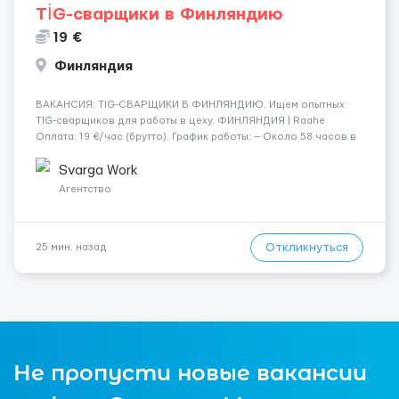
TİG-сварщики в Финляндию
19 €
Финляндия
​​ВАКАНСИЯ: TIG-СВАРЩИКИ В ФИНЛЯНДИЮ. Ищем опытных
TIG-сварщиков для работы в цеху. ФИНЛЯНДИЯ | Raahe
Оплата: 19 €/час (брутто). График работы: — Около 58 часов в
неделю гарантированно. — Возможны дополнительные
переработки. Дата начала: — Как можно скорее....
Svarga Work
Агентство
Откликнуться
25 мин. назад
Не пропусти новые вакансии