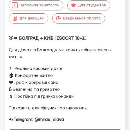
Неполная занятость
Для студентов
Для девушек
Ежедневная оплата
🍑💋
БОЛГРАД → КИЇВ | ESCORT 18+
💵
Для дівчат із Болграду, які хочуть змінити рівень
життя.
💵 Реально високий дохід
🏠 Комфортне житло
❤️ Графік обираєш сама
🔒 Безпечно та приватно
💄 Постійна підтримка команди
Підходить для рішучих і мотивованих.
📲
Telegram: @miras_slava