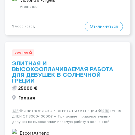
Victoria's Angels
клиентов (без ...
Агентство
Откликнуться
3 часа назад
срочно
ЭЛИТНАЯ И
ВЫСОКООПЛАЧИВАЕМАЯ РАБОТА
ДЛЯ ДЕВУШЕК В СОЛНЕЧНОЙ
ГРЕЦИИ
25000 €
Греция
🇬🇷💎 ЭЛИТНОЕ ЭСКОРТ-АГЕНТСТВО В ГРЕЦИИ 💎🇬🇷 ТУР 15
ДНЕЙ ОТ 8000-10000€ 🔹 Приглашает привлекательных
девушек на высокооплачиваемую работу в солнечной
Греции! 🔹 Если ты любишь подарки, комфорт, внимание и
хорошие деньги 💶 — это предложение для тебя! 🔹
EscortAthena