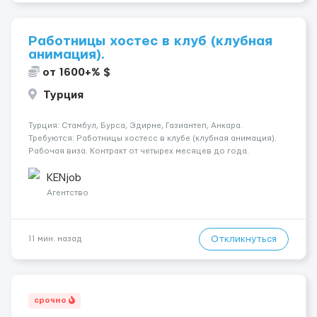
Работницы хостес в клуб (клубная
анимация).
от 1600+% $
Турция
Турция: Стамбул, Бурса, Эдирне, Газиантеп, Анкара.
Требуются: Работницы хостесc в клубе (клубная анимация).
Рабочая виза. Контракт от четырех месяцев до года.
Короткий контракт от одного до трех месяцев. Мед.
страховка. Высокая зарплата + %. Легально. Безопасно.
KENjob
*Коммуникабел...
Агентство
Откликнуться
11 мин. назад
срочно