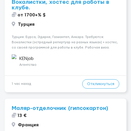
Вокалистки, хостес для работы в
клубе.
от 1700+% $
Турция
Турция: Бурса, Эдирне, Газиантеп, Анкара. Требуются:
Вокалистки (эстрадный репертуар на разных языках) + хостеc,
со своей программой для работы в клубе. Рабочая виза.
Контракт от четырех месяцев до года. Короткий контракт от
одного до трех месяцев. Мед. страховка. Высокая зарплат...
KENjob
Агентство
Откликнуться
1 час назад
Маляр-отделочник (гипсокартон)
13 €
Франция