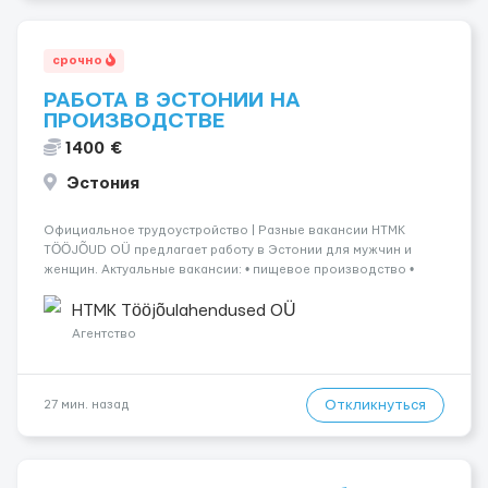
срочно
РАБОТА В ЭСТОНИИ НА
ПРОИЗВОДСТВЕ
1400 €
Эстония
Официальное трудоустройство | Разные вакансии HTMK
TÖÖJÕUD OÜ предлагает работу в Эстонии для мужчин и
женщин. Актуальные вакансии: • пищевое производство •
упаковка продукции • деревообработка • работа на линии •
склады и логистика • п...
HTMK Tööjõulahendused OÜ
Агентство
Откликнуться
27 мин. назад