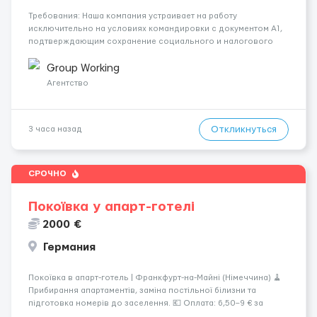
Требования: Наша компания устраивает на работу
исключительно на условиях командировки с документом A1,
подтверждающим сохранение социального и налогового
статуса в стране проживания во время работы в ЕС.Документ
A1 могут получить граждане стран с упрощенным доступом к
Group Working
рынку труда ЕС (Укра...
Агентство
Откликнуться
3 часа назад
СРОЧНО
Покоївка у апарт-готелі
2000 €
Германия
Покоївка в апарт-готель | Франкфурт-на-Майні (Німеччина) 🧹
Прибирання апартаментів, заміна постільної білизни та
підготовка номерів до заселення. 💶 Оплата: 6,50–9 € за
номер, під час стажування — 8 €/год. Середній дохід —