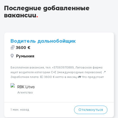
Последние добавленные
вакансии
.
Водитель дальнобойщик
3600 €
Румыния
Бесплатная вакансия, тел. +37063970889, Литовская фирма
ищет водителя категории C+E (международные перевозки) 📍
Заработная плата: 💶 3600 € нетто в месяц 🚛 Что предстоит
делать: Международные перевозки на тентах и
рефрижераторах. В среднем 400–500 км в день. Погрузки и
RBK Litva
разгрузки...
Агентство
Откликнуться
1 мин. назад