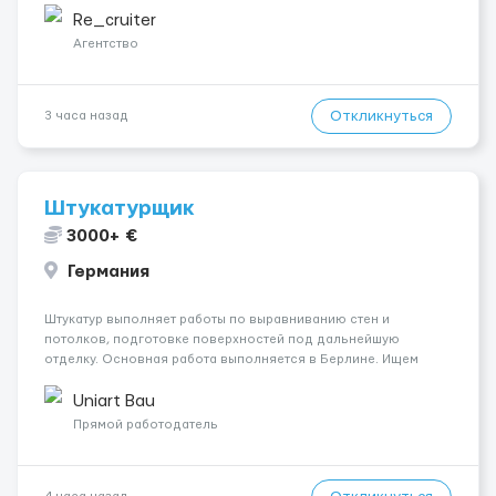
близько 2000 € на місяць (після вирахув...
Re_cruiter
Агентство
Откликнуться
3 часа назад
Штукатурщик
3000+ €
Германия
Штукатур выполняет работы по выравниванию стен и
потолков, подготовке поверхностей под дальнейшую
отделку. Основная работа выполняется в Берлине. Ищем
профессионалов на месте, приглашения делаем только для
специалистов с подтверждённым опытом и портфолио.
Uniart Bau
Обязанности Подготовка оснований ...
Прямой работодатель