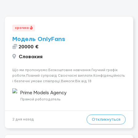
срочно
Модель OnlyFans
20000 €
Словакия
Що ми пропонуємо:Безкоштовне навчання.Гнучкий графік
роботи.Повний супровід Своєчасні виплати.Конфіденційність
і безпечні умови співпраці.Вимоги:Вік від 18
років.Відповідальність.Бажання працювати та
розвиватися.Досвід не обов’язковий.Якщо вас зацікавила
Prime Models Agency
вакансія — залишайте відгук, і ми зв’яжемося ...
Прямой работодатель
Откликнуться
2 дня назад