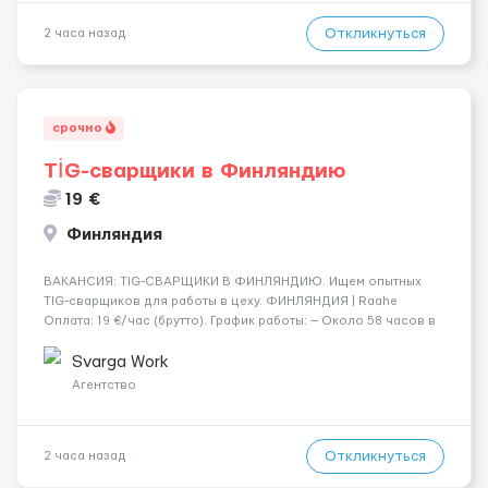
Откликнуться
2 часа назад
срочно
TİG-сварщики в Финляндию
19 €
Финляндия
​​ВАКАНСИЯ: TIG-СВАРЩИКИ В ФИНЛЯНДИЮ. Ищем опытных
TIG-сварщиков для работы в цеху. ФИНЛЯНДИЯ | Raahe
Оплата: 19 €/час (брутто). График работы: — Около 58 часов в
неделю гарантированно. — Возможны дополнительные
переработки. Дата начала: — Как можно скорее....
Svarga Work
Агентство
Откликнуться
2 часа назад