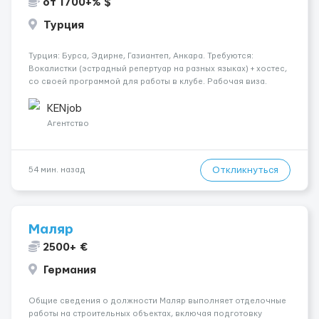
от 1700+% $
Турция
Турция: Бурса, Эдирне, Газиантеп, Анкара. Требуются:
Вокалистки (эстрадный репертуар на разных языках) + хостеc,
со своей программой для работы в клубе. Рабочая виза.
Контракт от четырех месяцев до года. Короткий контракт от
одного до трех месяцев. Мед. страховка. Высокая зарплат...
KENjob
Агентство
Откликнуться
54 мин. назад
Маляр
2500+ €
Германия
Общие сведения о должности Маляр выполняет отделочные
работы на строительных объектах, включая подготовку