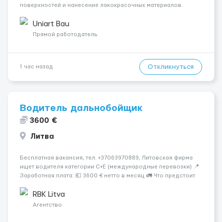
поверхностей и нанесение лакокрасочных материалов.
Основная работа выполняется в Берлине. Ищем
профессионалов на месте, приглашения делаем только для
Uniart Bau
профессионалов с доказательным портф...
Прямой работодатель
Откликнуться
1 час назад
Водитель дальнобойщик
3600 €
Литва
Бесплатная вакансия, тел. +37063970889, Литовская фирма
ищет водителя категории C+E (международные перевозки) 📍
Заработная плата: 💶 3600 € нетто в месяц 🚛 Что предстоит
делать: Международные перевозки на тентах и
рефрижераторах. В среднем 400–500 км в день. Погрузки и
RBK Litva
разгрузки ...
Агентство