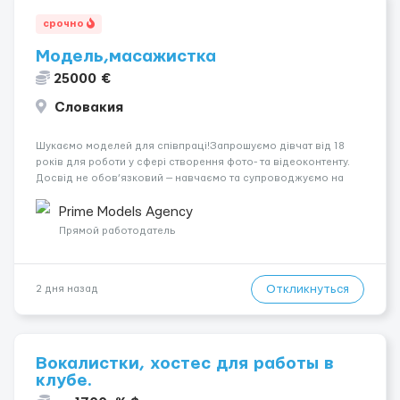
срочно
Модель,масажистка
25000 €
Словакия
Шукаємо моделей для співпраці!Запрошуємо дівчат від 18
років для роботи у сфері створення фото- та відеоконтенту.
Досвід не обов’язковий — навчаємо та супроводжуємо на
всіх етапах. Пропонуємо гнучкий графік, стабільний дохід,
конфіденційність і професійну підтримку. Працюємо офіційно,
Prime Models Agency
поважаємо особ...
Прямой работодатель
Откликнуться
2 дня назад
Вокалистки, хостес для работы в
клубе.