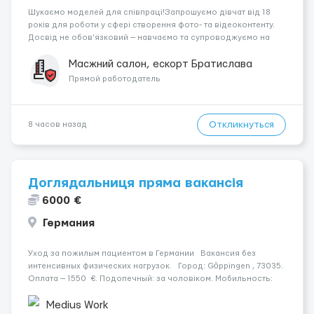
Шукаємо моделей для співпраці!Запрошуємо дівчат від 18
років для роботи у сфері створення фото- та відеоконтенту.
Досвід не обов’язковий — навчаємо та супроводжуємо на
всіх етапах. Пропонуємо гнучкий графік, стабільний дохід,
конфіденційність і професійну підтримку. Працюємо офіційно,
Масжний салон, ескорт Братислава
поважаємо особ...
Прямой работодатель
Откликнуться
8 часов назад
Доглядальниця пряма вакансія
6000 €
Германия
Уход за пожилым пациентом в Германии Вакансия без
интенсивных физических нагрузок. Город: Göppingen , 73035.
Оплата — 1550 €. Подопечный: за чоловіком. Мобильность:
Мобільний. Психологическое состояние: Початкова стадія
деменції. Ночной уход: ...
Medius Work