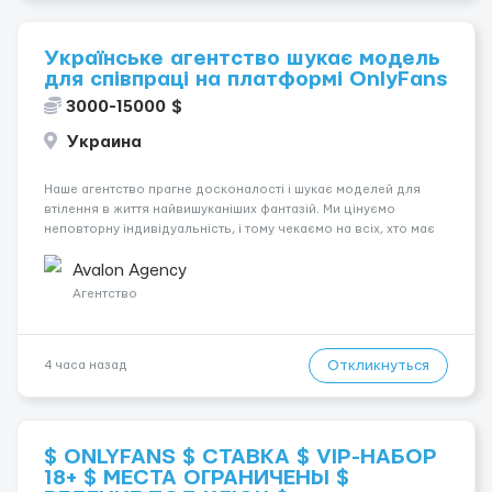
Українське агентство шукає модель
для співпраці на платформі OnlyFans
3000-15000 $
Украина
Наше агентство прагне досконалості і шукає моделей для
втілення в життя найвишуканіших фантазій. Ми цінуємо
неповторну індивідуальність, і тому чекаємо на всіх, хто має
незвичайну зовнішність і хоче підкорити світ OnlyFans. У нас
немає обмежень, ми відкриті для різноманітних типажів. Ваше
Avalon Agency
на...
Агентство
Откликнуться
4 часа назад
$ ONLYFANS $ СТАВКА $ VIP-НАБОР
18+ $ МЕСТА ОГРАНИЧЕНЫ $