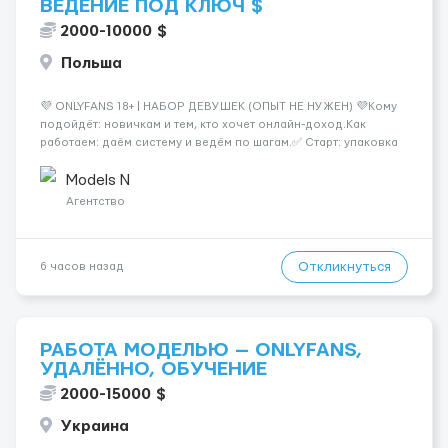
ВЕДЕНИЕ ПОД КЛЮЧ $
2000-10000 $
Польша
💜 ONLYFANS 18+ | НАБОР ДЕВУШЕК (ОПЫТ НЕ НУЖЕН) 💜Кому
подойдёт: новичкам и тем, кто хочет онлайн-доход.Как
работаем: даём систему и ведём по шагам.✅ Старт: упаковка
профиля, позиционирование✅ Контент: план, идеи, сценарии
🔒 Приватность: анонимность по желанию💸 Ориентир: от
Models N
$2000+ (зависит от регулярно...
Агентство
Откликнуться
6 часов назад
РАБОТА МОДЕЛЬЮ — ONLYFANS,
УДАЛЁННО, ОБУЧЕНИЕ
2000-15000 $
Украина