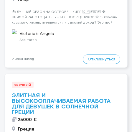
🏝️ ЛУЧШИЙ СЕЗОН НА ОСТРОВЕ — КИПР 🇨🇾 💶💶💶 💎
ПРЯМОЙ РАБОТОДАТЕЛЬ — БЕЗ ПОСРЕДНИКОВ 💎 ✨ Хочешь
красивую жизнь, путешествия и высокий доход? Это твой
шанс изменить всё уже сейчас. 🔥 ПОЧЕМУ ИМЕННО МЫ: —
Опытная команда с годами практики — Стабильный поток
Victoria's Angels
клиентов (без ...
Агентство
Откликнуться
2 часа назад
срочно
ЭЛИТНАЯ И
ВЫСОКООПЛАЧИВАЕМАЯ РАБОТА
ДЛЯ ДЕВУШЕК В СОЛНЕЧНОЙ
ГРЕЦИИ
25000 €
Греция