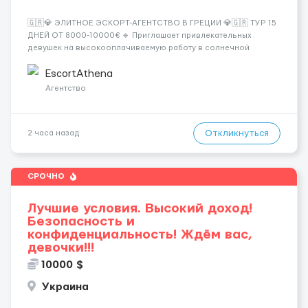
🇬🇷💎 ЭЛИТНОЕ ЭСКОРТ-АГЕНТСТВО В ГРЕЦИИ 💎🇬🇷 ТУР 15
ДНЕЙ ОТ 8000-10000€ 🔹 Приглашает привлекательных
девушек на высокооплачиваемую работу в солнечной
Греции! 🔹 Если ты любишь подарки, комфорт, внимание и
хорошие деньги 💶 — это предложение для тебя! 🔹
EscortAthena
Требования: ✔️ Возраст от ...
Агентство
Откликнуться
2 часа назад
СРОЧНО
Лучшие условия. Высокий доход!
Безопасность и
конфиденциальность! Ждём вас,
девочки!!!
10000 $
Украина