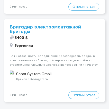
Откликнуться
5 мин. назад
Бригадир электромонтажной
бригады
3400 $
Германия
Ваши обязанности: Координация и распределение задач в
электромонтажных бригадах Контроль за ходом работ на
строительной площадке Соблюдение требований к качеству
и срокам Отчетность руководителю объекта о ходе работ,
возникших проблемах и потребности в материалах/
Sonar System GmbH
инструментах Выполнен...
Прямой работодатель
Откликнуться
8 мин. назад