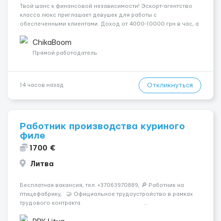
Твой шанс к финансовой независимости! Эскорт-агентство
класса люкс приглашает девушек для работы с
обеспеченными клиентами. Доход от 4000-10000 грн в час, а
за неделю — от 1500$. Ты сама выбираешь график, а чаевые
всегда остаются у тебя. Предоставляем хорошие
ChikaBoom
Апартаменты , безопасность и ...
Прямой работодатель
Откликнуться
14 часов назад
Работник производства куриного
филе
1700 €
Литва
Бесплатная вакансия, тел. +37063970889, 🔎 Работник на
птицефабрику, 🤝 Официальное трудоустройство в рамках
трудового контракта ...