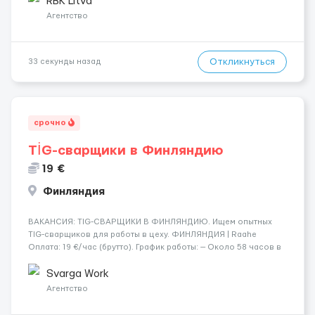
RBK Litva
Агентство
Откликнуться
33 секунды назад
срочно
TİG-сварщики в Финляндию
19 €
Финляндия
​​ВАКАНСИЯ: TIG-СВАРЩИКИ В ФИНЛЯНДИЮ. Ищем опытных
TIG-сварщиков для работы в цеху. ФИНЛЯНДИЯ | Raahe
Оплата: 19 €/час (брутто). График работы: — Около 58 часов в
неделю гарантированно. — Возможны дополнительные
переработки. Дата начала: — Как можно скорее....
Svarga Work
Агентство