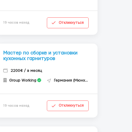
Откликнуться
19 часов назад
Мастер по сборке и установки
кухонных гарнитуров
2200€ / в месяц
Group Working
Германия (Мюнхен)
Откликнуться
19 часов назад