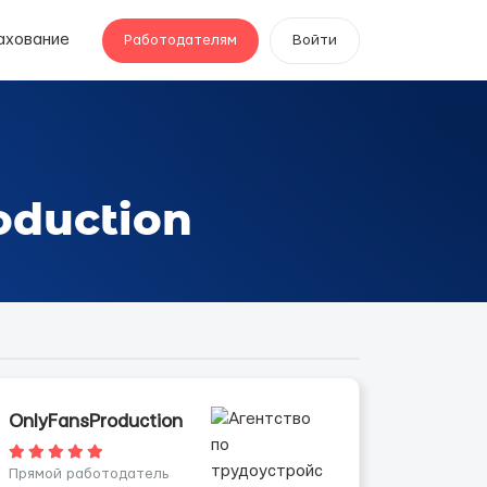
ахование
Работодателям
Войти
oduction
OnlyFansProduction
Прямой работодатель