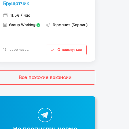
Брущатчик
11,5€ / час
Group Working
Германия (Берлин)
Откликнуться
19 часов назад
Все похожие вакансии
Не пропусти новые