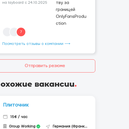
на layboard с 24.10.2025
7
Посмотреть отзывы о компании ⟶
Отправить резюме
охожие вакансии
.
Плиточник
15€ / час
Group Working
Германия (Франкфурт-на-Майне)