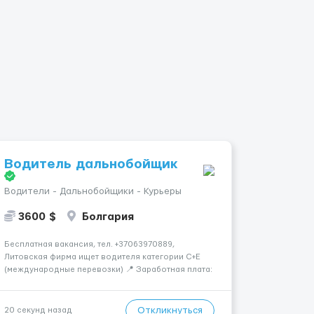
Водитель дальнобойщик
Водители - Дальнобойщики - Курьеры
3600 $
Болгария
Бесплатная вакансия, тел. +37063970889,
Литовская фирма ищет водителя категории C+E
(международные перевозки) 📍 Заработная плата:
💶 3600 € нетто в месяц 🚛 Что предстоит делать:
Международные перевозки на тентах и
рефрижераторах. В среднем 400–500 км в день.
Откликнуться
20 секунд назад