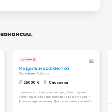
 вакансии
.
срочно
Модель,масажистка
Онлифанс Работа
25000 €
Словакия
Шукаємо моделей для співпраці!Запрошуємо
дівчат від 18 років для роботи у сфері створення
фото- та відеоконтенту. Досвід не обов’язковий —
навчаємо та супроводжуємо на всіх етапах.
Пропонуємо гнучкий графік, стабільний дохід,