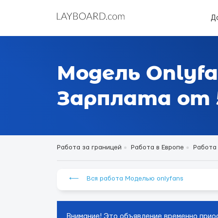
Д
Модель Onlyfa
Зарплата от 5
Работа за границей
Работа в Европе
Работа 
⟵ Вся работа Моделью onlyfans
Внимание! Это объявление временно прио