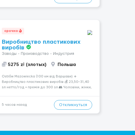
Погрузки и разгрузки...
срочно
Виробництво пластикових
виробів
Заводы - Производство - Индустрия
5275 zł (злотых)
Польша
Ostrów Mazowiecka (100 км від Варшави) 🔹
Виробництво пластикових виробів 💰 23,50–31,40
зл нетто/год + премія до 300 зл 👥 Чоловіки, жінки,
сімейні пари (18–55 років) 🕒 Робота у 2–3 зміни 🏠
Житло — 650 зл/міс. Компенсація за власне житло
— 400 зл. 📦 Обов...
Откликнуться
5 часов назад