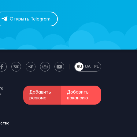
Открыть Telegram
RU
UA
PL
та
Добавить
Добавить
м
резюме
вакансию
и
бства