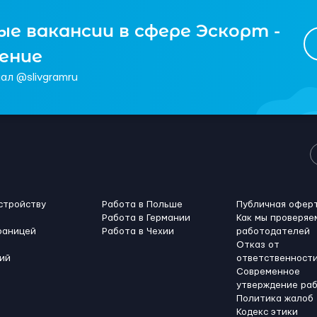
е вакансии в сфере Эскорт -
чение
ал @slivgramru
стройству
Работа в Польше
Публичная офер
Работа в Германии
Как мы проверяе
раницей
Работа в Чехии
работодателей
Отказ от
ий
ответственност
Современное
утверждение ра
Политика жалоб
Кодекс этики