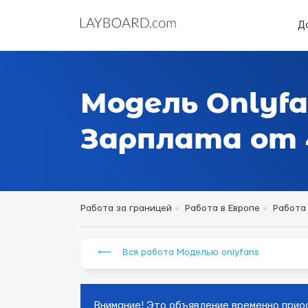
Д
Модель Onlyfa
Зарплата от 4
Работа за границей
Работа в Европе
Работа
⟵ Вся работа Моделью onlyfans
Внимание! Это объявление временно прио