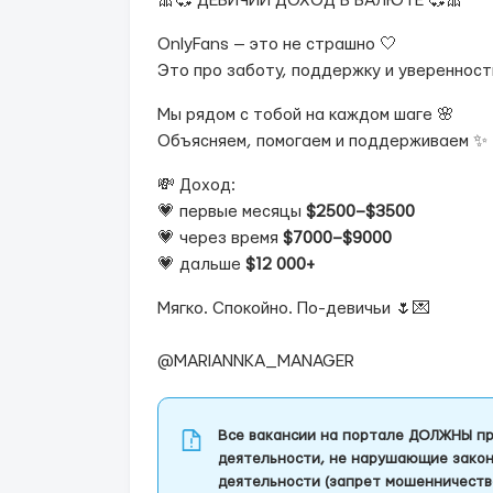
🎀💞 ДЕВИЧИЙ ДОХОД В ВАЛЮТЕ 💞🎀
OnlyFans — это не страшно 🤍
Это про заботу, поддержку и уверенност
Мы рядом с тобой на каждом шаге 🌸
Объясняем, помогаем и поддерживаем ✨
💸 Доход:
💗 первые месяцы
$2500–$3500
💗 через время
$7000–$9000
💗 дальше
$12 000+
Мягко. Спокойно. По-девичьи 🌷💌
@MARIANNKA_MANAGER
Все вакансии на портале ДОЛЖНЫ пр
деятельности, не нарушающие закон
деятельности (запрет мошенничеств