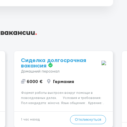
 вакансии
.
Сиделка долгосрочная
вакансия
Домашний персонал
6000 €
Германия
Формат работы выстроен вокруг помощи в
повседневных делах. Условия и требования:
Пол кандидата: жіноча. Язык общения: . Курение: .
Водительские права: . Номер вакансии: 2384
КОНТАКТЫ ДЛЯ УТОЧНЕНИЯ УСЛОВИЙ Польша +48
459 567 59...
Откликнуться
1 час назад