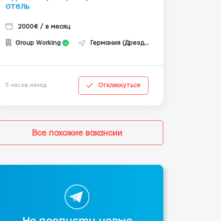
отель
2000€ / в месяц
Group Working
Германия (Дрезден)
Откликнуться
5 часов назад
Все похожие вакансии
Не пропусти новые