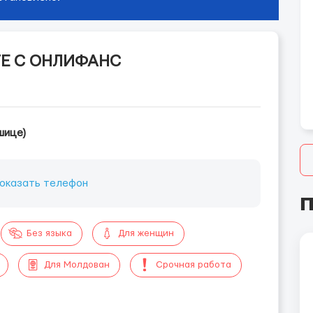
Е С ОНЛИФАНС
шице)
оказать телефон
П
Без языка
Для женщин
Для Молдован
Срочная работа