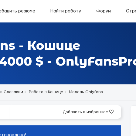
обавить резюме
Найти работу
Форум
Стр
ns - Кошице
000 $ - OnlyFansPr
 в Словакии
Работа в Кошице
Модель Onlyfans
Добавить в избранное
становлено!