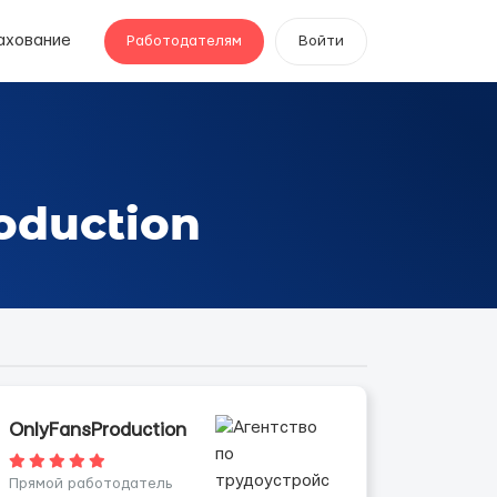
ахование
Работодателям
Войти
oduction
OnlyFansProduction
Прямой работодатель