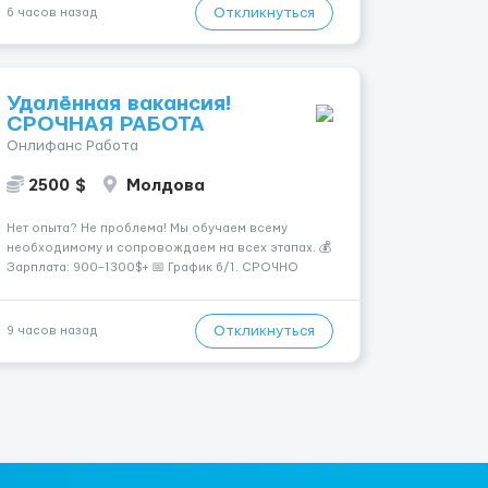
немає обмежень, ми відкриті для різноманітних
Откликнуться
6 часов назад
типажів. Ваше на...
Удалённая вакансия!
СРОЧНАЯ РАБОТА
Онлифанс Работа
2500 $
Молдова
Нет опыта? Не проблема! Мы обучаем всему
необходимому и сопровождаем на всех этапах. 💰
Зарплата: 900–1300$+ 📅 График 6/1. СРОЧНО
ПИШИ МНЕ, Я ПОМОГУ ТЕБЕ 📩 Подробнее: ...
Откликнуться
9 часов назад