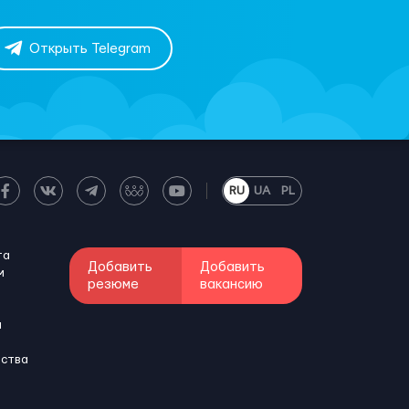
Открыть Telegram
RU
UA
PL
та
Добавить
Добавить
м
резюме
вакансию
и
бства