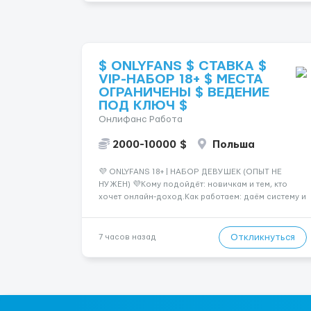
$ ONLYFANS $ СТАВКА $
VIP-НАБОР 18+ $ МЕСТА
ОГРАНИЧЕНЫ $ ВЕДЕНИЕ
ПОД КЛЮЧ $
Онлифанс Работа
2000-10000 $
Польша
💜 ONLYFANS 18+ | НАБОР ДЕВУШЕК (ОПЫТ НЕ
НУЖЕН) 💜Кому подойдёт: новичкам и тем, кто
хочет онлайн-доход.Как работаем: даём систему и
ведём по шагам.✅ Старт: упаковка профиля,
позиционирование✅ Контент: план, идеи,
сценарии🔒 Приватность: анонимность по
Откликнуться
7 часов назад
желанию💸 Ориентир: от $2000+ (зависит от
регулярно...