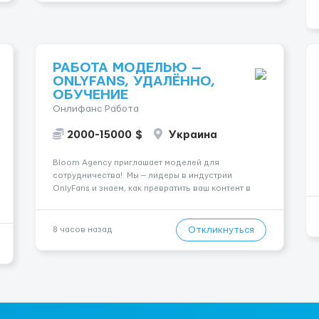
РАБОТА МОДЕЛЬЮ —
ONLYFANS, УДАЛЁННО,
ОБУЧЕНИЕ
Онлифанс Работа
2000-15000 $
Украина
Bloom Agency приглашает моделей для
сотрудничества! Мы — лидеры в индустрии
OnlyFans и знаем, как превратить ваш контент в
успешный и стабильный источник дохода. Если вы
амбициозны, целеустремленны и готовы к
долгосрочному сотрудничеству, у вас есть
Откликнуться
8 часов назад
уникальная возможность присоединить...