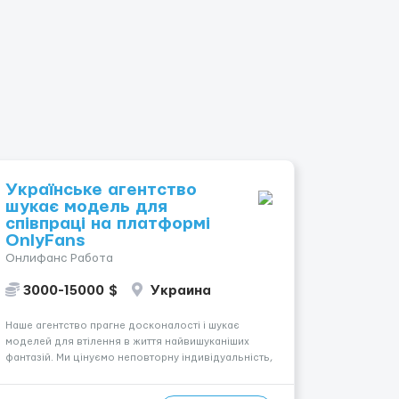
Українське агентство
шукає модель для
співпраці на платформі
OnlyFans
Онлифанс Работа
3000-15000 $
Украина
Наше агентство прагне досконалості і шукає
моделей для втілення в життя найвишуканіших
фантазій. Ми цінуємо неповторну індивідуальність,
і тому чекаємо на всіх, хто має незвичайну
зовнішність і хоче підкорити світ OnlyFans. У нас