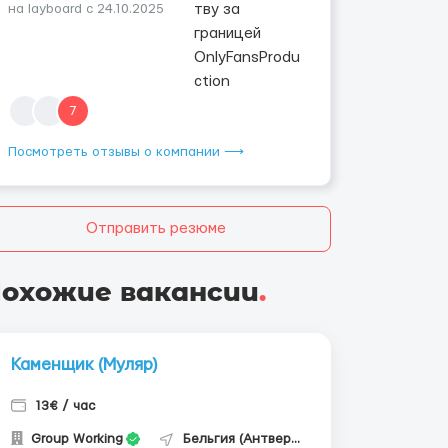
на layboard с 24.10.2025
7
Посмотреть отзывы о компании ⟶
Отправить резюме
охожие вакансии
.
Каменщик (Муляр)
13€ / час
Group Working
Бельгия (Антверпен)