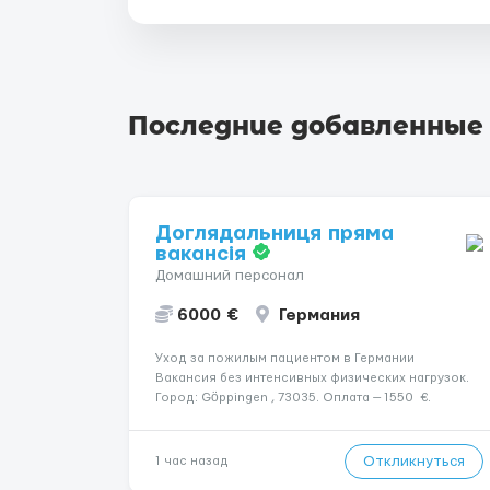
Последние добавленные
Доглядальниця пряма
вакансія
Домашний персонал
6000 €
Германия
Уход за пожилым пациентом в Германии
Вакансия без интенсивных физических нагрузок.
Город: Göppingen , 73035. Оплата — 1550 €.
Подопечный: за чоловіком. Мобильность:
Мобільний. Психологическое состояние:
Початкова стадія деменції. Ночной уход: ...
Откликнуться
1 час назад