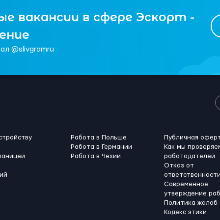
е вакансии в сфере Эскорт -
чение
ал @slivgramru
стройству
Работа в Польше
Публичная офер
Работа в Германии
Как мы проверяе
раницей
Работа в Чехии
работодателей
Отказ от
ий
ответственност
Современное
утверждение ра
Политика жалоб
Кодекс этики