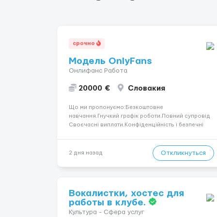
срочно
Модель OnlyFans
Онлифанс Работа
20000 €
Словакия
Що ми пропонуємо:Безкоштовне
навчання.Гнучкий графік роботи.Повний супровід
Своєчасні виплати.Конфіденційність і безпечні
умови співпраці.Вимоги:Вік від 18
років.Відповідальність.Бажання працювати та
розвиватися.Досвід не обов’язковий.Якщо вас
Откликнуться
2 дня назад
зацікавила вакансія — залишайте відгук, і ми
зв’яжемося ...
Вокалистки, хостес для
работы в клубе.
Культура - Сфера услуг