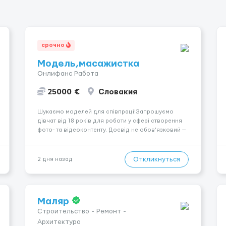
срочно
Модель,масажистка
Онлифанс Работа
25000 €
Словакия
Шукаємо моделей для співпраці!Запрошуємо
дівчат від 18 років для роботи у сфері створення
фото- та відеоконтенту. Досвід не обов’язковий —
навчаємо та супроводжуємо на всіх етапах.
Пропонуємо гнучкий графік, стабільний дохід,
конфіденційність і професійну підтримку.
Откликнуться
2 дня назад
Працюємо офіційно, поважаємо особ...
Маляр
Строительство - Ремонт -
Архитектура