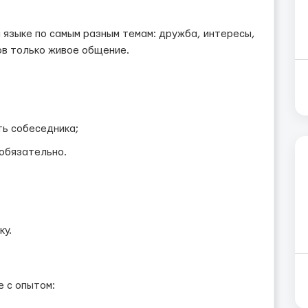
м языке по самым разным темам: дружба, интересы,
тов только живое общение.
ть собеседника;
еобязательно.
ку.
 с опытом: