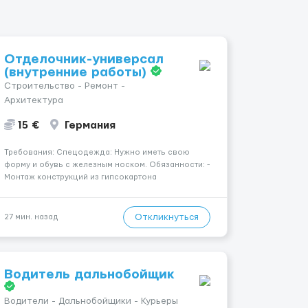
Отделочник-универсал
(внутренние работы)
Строительство - Ремонт -
Архитектура
15 €
Германия
Требования: Спецодежда: Нужно иметь свою
форму и обувь с железным носком. Обязанности: -
Монтаж конструкций из гипсокартона
(перегородки, потолки, облицовка стен); -
Подготовка поверхностей под отделку; -
Выполнение малярных работ (шпатлевка,
Откликнуться
27 мин. назад
грунтовка, покраска); - Штукатурные работы ...
Водитель дальнобойщик
Водители - Дальнобойщики - Курьеры