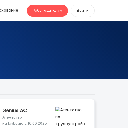
ахование
Работодателям
Войти
Genius AС
Агентство
на layboard с 16.06.2025