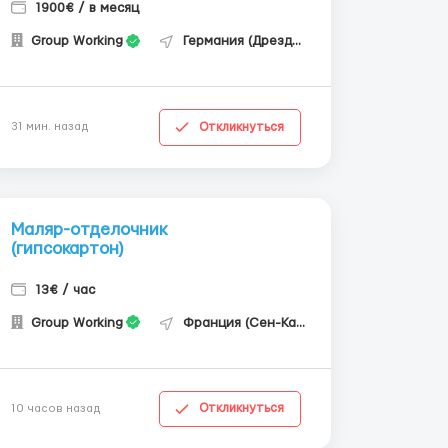
1900€ / в месяц
Group Working
Германия (Дрезден)
Откликнуться
31 мин. назад
Маляр-отделочник
(гипсокартон)
13€ / час
Group Working
Франция (Сен-Кантен)
Откликнуться
10 часов назад