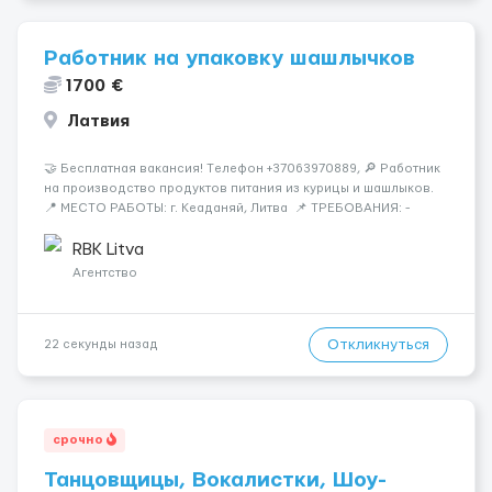
Работник на упаковку шашлычков
1700 €
Латвия
🤝 Бесплатная вакансия! Tелефон +37063970889, 🔎 Работник
на производство продуктов питания из курицы и шашлыков.
📍 МЕСТО РАБОТЫ: г. Кеаданяй, Литва 📌 ТРЕБОВАНИЯ: -
Женщины и Мужчины возраст 18-60 лет - опыт работы НЕ
нужен 📆 ГРАФИК РАБОТЫ: - ПН по ВС, выходные плавающие
RBK Litva
&n...
Агентство
Откликнуться
22 секунды назад
срочно
Танцовщицы, Вокалистки, Шоу-