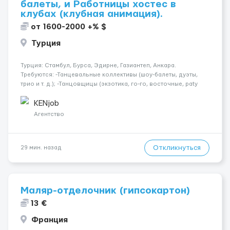
балеты, и Работницы хостес в
клубах (клубная анимация).
от 1600-2000 +% $
Турция
Турция: Стамбул, Бурса, Эдирне, Газиантеп, Анкара.
Требуются: -Танцевальные коллективы (шоу-балеты, дуэты,
трио и т. д.); -Танцовщицы (экзотика, го-го, восточные, paty
girls, и т. д.); -Вокалистки (эстрадный репертуар на разных
языках); -Гимнастки; -Работницы хостесc в кл...
KENjob
Агентство
Откликнуться
29 мин. назад
Маляр-отделочник (гипсокартон)
13 €
Франция