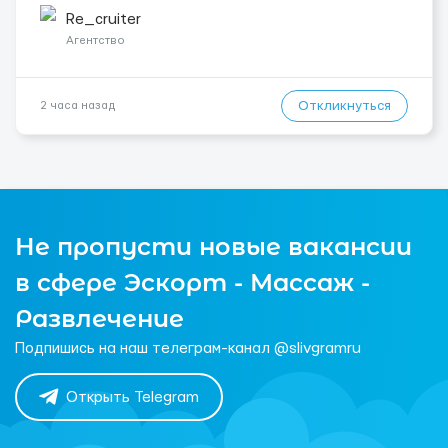
близько 2000 € на місяць (після вирахув...
Re_cruiter
Агентство
Откликнуться
2 часа назад
Не пропусти новые вакансии
в сфере Эскорт - Массаж -
Развлечение
Подпишись на наш телеграм-канал @slivgramru
Открыть Telegram