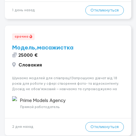
Откликнуться
1 день назад
срочно
Модель,масажистка
25000 €
Словакия
Шукаємо моделей для співпраці!Запрошуємо дівчат від 18
років для роботи у сфері створення фото- та відеоконтенту.
Досвід не обов’язковий — навчаємо та супроводжуємо на
всіх етапах. Пропонуємо гнучкий графік, стабільний дохід,
конфіденційність і професійну підтримку. Працюємо офіційно,
Prime Models Agency
поважаємо особ...
Прямой работодатель
Откликнуться
2 дня назад