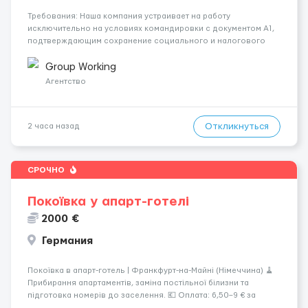
Требования: Наша компания устраивает на работу
исключительно на условиях командировки с документом A1,
подтверждающим сохранение социального и налогового
статуса в стране проживания во время работы в ЕС.Документ
A1 могут получить граждане стран с упрощенным доступом к
Group Working
рынку труда ЕС (Укра...
Агентство
Откликнуться
2 часа назад
СРОЧНО
Покоївка у апарт-готелі
2000 €
Германия
Покоївка в апарт-готель | Франкфурт-на-Майні (Німеччина) 🧹
Прибирання апартаментів, заміна постільної білизни та
підготовка номерів до заселення. 💶 Оплата: 6,50–9 € за
номер, під час стажування — 8 €/год. Середній дохід —