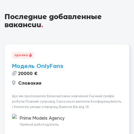
Последние добавленные
вакансии
.
срочно
Модель OnlyFans
20000 €
Словакия
Що ми пропонуємо:Безкоштовне навчання.Гнучкий графік
роботи.Повний супровід Своєчасні виплати.Конфіденційність
і безпечні умови співпраці.Вимоги:Вік від 18
років.Відповідальність.Бажання працювати та
розвиватися.Досвід не обов’язковий.Якщо вас зацікавила
Prime Models Agency
вакансія — залишайте відгук, і ми зв’яжемося ...
Прямой работодатель