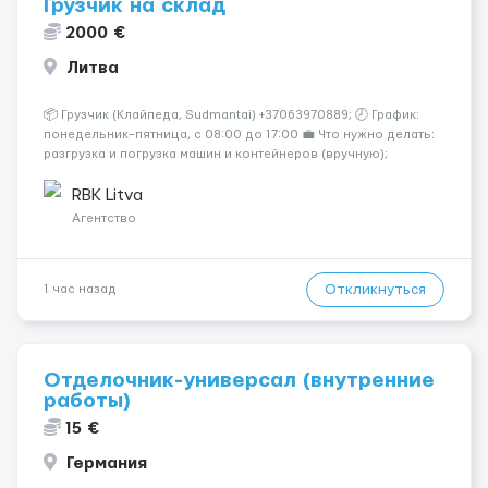
Грузчик на склад
2000 €
Литва
📦 Грузчик (Клайпеда, Sudmantai) +37063970889; 🕗 График:
понедельник–пятница, с 08:00 до 17:00 💼 Что нужно делать:
разгрузка и погрузка машин и контейнеров (вручную);
сортировка товара; поддержание порядка на складе;
выполнение других поручений заведующего складом. ✅
RBK Litva
Требования: ...
Агентство
Откликнуться
1 час назад
Отделочник-универсал (внутренние
работы)
15 €
Германия