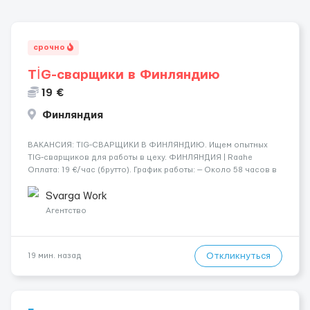
срочно
TİG-сварщики в Финляндию
19 €
Финляндия
​​ВАКАНСИЯ: TIG-СВАРЩИКИ В ФИНЛЯНДИЮ. Ищем опытных
TIG-сварщиков для работы в цеху. ФИНЛЯНДИЯ | Raahe
Оплата: 19 €/час (брутто). График работы: — Около 58 часов в
неделю гарантированно. — Возможны дополнительные
переработки. Дата начала: — Как можно скорее....
Svarga Work
Агентство
Откликнуться
19 мин. назад