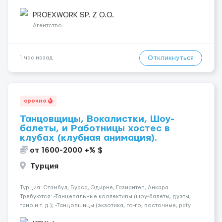
монтаж арматуры согласно технической документации. -
Связка арматурных стержней. - Заливка бетона. - Демонтаж
PROEXWORK SP. Z O.O.
опалубки после за...
Агентство
Откликнуться
1 час назад
срочно
Танцовщицы, Вокалистки, Шоу-
балеты, и Работницы хостес в
клубах (клубная анимация).
от 1600-2000 +% $
Турция
Турция: Стамбул, Бурса, Эдирне, Газиантеп, Анкара.
Требуются: -Танцевальные коллективы (шоу-балеты, дуэты,
трио и т. д.); -Танцовщицы (экзотика, го-го, восточные, paty
girls, и т. д.); -Вокалистки (эстрадный репертуар на разных