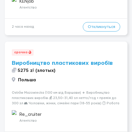
языках); -Гимнастки; -Работницы хостесc в кл...
KENjob
Агентство
Откликнуться
2 часа назад
срочно
Виробництво пластикових виробів
5275 zł (злотых)
Польша
Ostrów Mazowiecka (100 км від Варшави) 🔹 Виробництво
пластикових виробів 💰 23,50–31,40 зл нетто/год + премія до
300 зл 👥 Чоловіки, жінки, сімейні пари (18–55 років) 🕒 Робота
у 2–3 зміни 🏠 Житло — 650 зл/міс. Компенсація за власне
житло — 400 зл. 📦 Обов...
Re_cruiter
Агентство