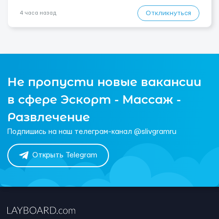
Откликнуться
4 часа назад
Не пропусти новые вакансии
в сфере Эскорт - Массаж -
Развлечение
Подпишись на наш телеграм-канал @slivgramru
Открыть Telegram