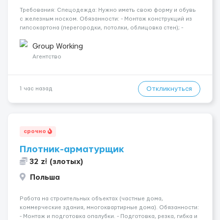
Требования: Спецодежда: Нужно иметь свою форму и обувь
с железным носком. Обязанности: - Монтаж конструкций из
гипсокартона (перегородки, потолки, облицовка стен); -
Подготовка поверхностей под отделку; - Выполнение
малярных работ (шпатлевка, грунтовка, покраска); -
Group Working
Штукатурные работы ...
Агентство
Откликнуться
1 час назад
срочно
Плотник-арматурщик
32 zł (злотых)
Польша
Работа на строительных объектах (частные дома,
коммерческие здания, многоквартирные дома). Обязанности:
- Монтаж и подготовка опалубки. - Подготовка, резка, гибка и