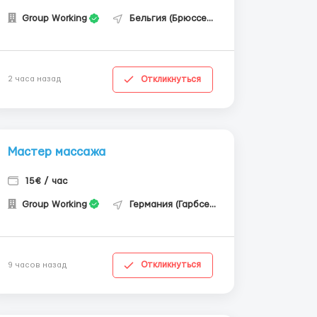
Group Working
Бельгия (Брюссель)
Откликнуться
2 часа назад
Мастер массажа
15€ / час
Group Working
Германия (Гарбсен)
Откликнуться
9 часов назад