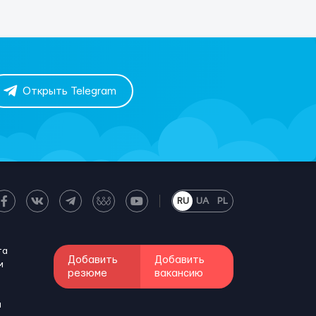
Открыть Telegram
RU
UA
PL
та
Добавить
Добавить
м
резюме
вакансию
и