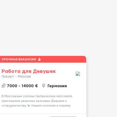
СРОЧНАЯ ВАКАНСИЯ
Работа для Девушек
Эскорт - Массаж
7000 - 14000 €
Германия
В Массажные салоны тантрических массажей,
приглашаем увереных красивых Девушек к
сотрудничеству. 💫 Нашим салонам и нашему
имени больше 13лет 💫 Мы находимся в городе
Берлин 💜Прямой работодатель 💙Большая