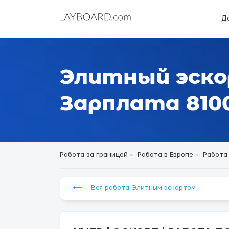
Д
Элитный эско
Зарплата 8100
Работа за границей
Работа в Европе
Работа
⟵ Вся работа Элитным эскортом