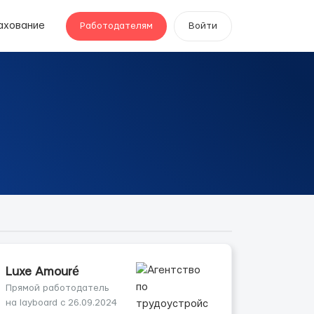
ахование
Работодателям
Войти
Luxe Amouré
Прямой работодатель
на layboard с 26.09.2024