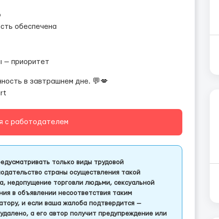
о
ость обеспечена
ы — приоритет
нность в завтрашнем дне. 💬💋
rt
я с работодателем
едусматривать только виды трудовой
одательство страны осуществления такой
а, недопущение торговли людьми, сексуальной
ления в объявлении несоответствия таким
тору, и если ваша жалоба подтвердится —
удалено, а его автор получит предупреждение или