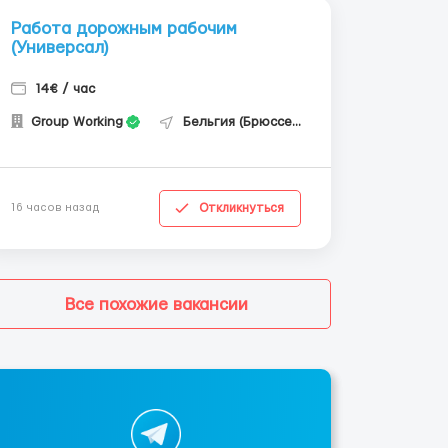
Работа дорожным рабочим
(Универсал)
14€ / час
Group Working
Бельгия (Брюссель)
Откликнуться
16 часов назад
Все похожие вакансии