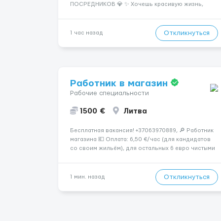
ПОСРЕДНИКОВ 💎 ✨ Хочешь красивую жизнь,
путешествия и высокий доход? Это твой шанс
изменить всё уже сейчас. 🔥 ПОЧЕМУ ИМЕННО МЫ:
— Опытная команда с годами практики —
Откликнуться
1 час назад
Стабильный поток клиентов (без ...
Работник в магазин
Рабочие специальности
1500 €
Литва
Бесплатная вакансия! +37063970889, 🔎 Работник
магазина 💶 Оплата: 6,50 €/час (для кандидатов
со своим жильём), для остальных 6 евро чистыми
в час 📌 ТРЕБОВАНИЯ: • Мужчины и женщины • Без
опыта работы • Ответственность и желание
работать • Готовность работать в ...
Откликнуться
1 мин. назад