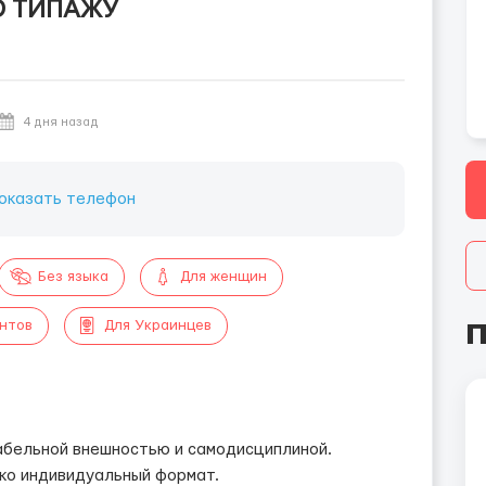
ПО ТИПАЖУ
4 дня назад
оказать телефон
Без языка
Для женщин
П
ентов
Для Украинцев
абельной внешностью и самодисциплиной.
ько индивидуальный формат.