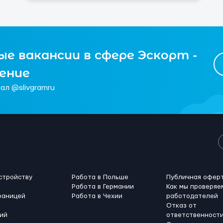
е вакансии в сфере Эскорт -
чение
ал @slivgramru
стройству
Работа в Польше
Публичная офер
Работа в Германии
Как мы проверяе
раницей
Работа в Чехии
работодателей
Отказ от
ий
ответственност