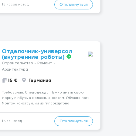
заработная плата 💚Мы гарантируем Наличие
Откликнуться
18 часов назад
работы. Поток 💝 incall / Out...
Отделочник-универсал
(внутренние работы)
Строительство - Ремонт -
Архитектура
15 €
Германия
Требования: Спецодежда: Нужно иметь свою
форму и обувь с железным носком. Обязанности: -
Монтаж конструкций из гипсокартона
(перегородки, потолки, облицовка стен); -
Подготовка поверхностей под отделку; -
Выполнение малярных работ (шпатлевка,
Откликнуться
1 час назад
грунтовка, покраска); - Штукатурные работы ...