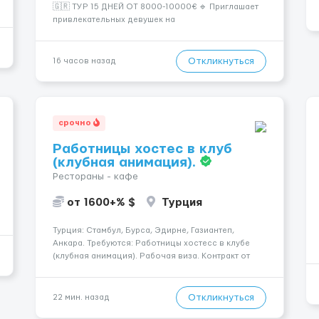
🇬🇷 ТУР 15 ДНЕЙ ОТ 8000-10000€ 🔹 Приглашает
привлекательных девушек на
высокооплачиваемую работу в солнечной Греции!
🔹 Если ты любишь подарки, комфорт, внимание и
хорошие деньги 💶 — это предложение для тебя! 🔹
Откликнуться
16 часов назад
Требования: ✔️ Возраст от ...
срочно
Работницы хостес в клуб
(клубная анимация).
Рестораны - кафе
от 1600+% $
Турция
Турция: Стамбул, Бурса, Эдирне, Газиантеп,
Анкара. Требуются: Работницы хостесc в клубе
(клубная анимация). Рабочая виза. Контракт от
четырех месяцев до года. Короткий контракт от
одного до трех месяцев. Мед. страховка. Высокая
зарплата + %. Легально. Безопасно.
Откликнуться
22 мин. назад
*Коммуникабел...